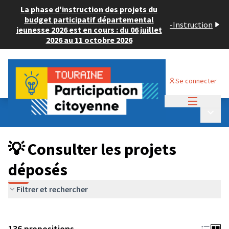
La phase d'instruction des projets du
budget participatif départemental
-
Instruction
jeunesse 2026 est en cours : du 06 juillet
2026 au 11 octobre 2026
Se connecter
Menu princi
Budget Participatif JEUNESSE 2024
/
Menu p
💡 Consulter les projets déposés
💡 Consulter les projets
déposés
Filtrer et rechercher
136 propositions