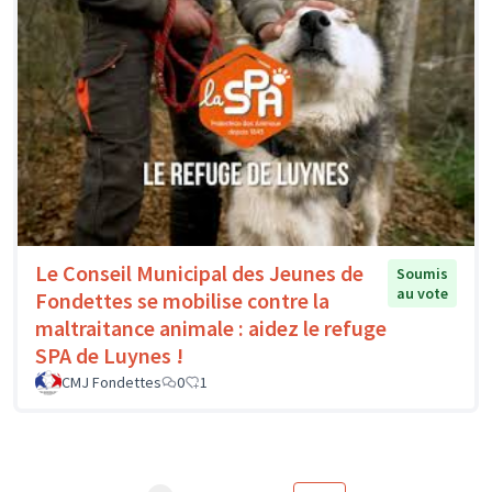
Le Conseil Municipal des Jeunes de
Soumis
au vote
Fondettes se mobilise contre la
maltraitance animale : aidez le refuge
SPA de Luynes !
CMJ Fondettes
0
1