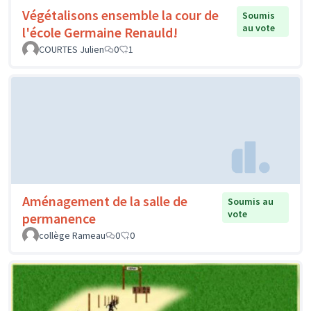
Végétalisons ensemble la cour de
Soumis
au vote
l'école Germaine Renauld!
COURTES Julien
0
1
Aménagement de la salle de
Soumis au
vote
permanence
collège Rameau
0
0