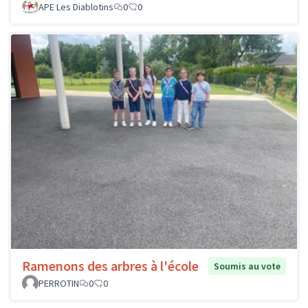
APE Les Diablotins
0
0
Ramenons des arbres à l'école
Soumis au vote
PERROTIN
0
0