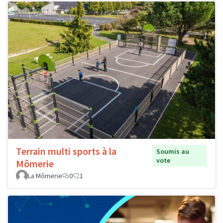
Terrain multi sports à la
Soumis au
vote
Mômerie
La Mômerie
0
1