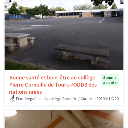
Bonne santé et bien-être au collège
Soumis
au vote
Pierre Corneille de Tours #ODD3 des
nations unies
Ecodélégué.e.s du collège Corneille / Corneille 2030
1
20