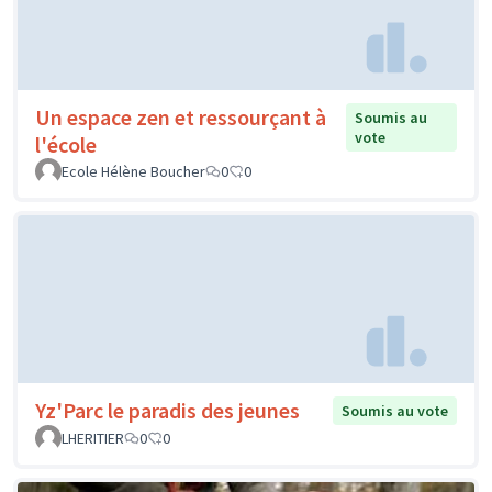
Un espace zen et ressourçant à
Soumis au
vote
l'école
Ecole Hélène Boucher
0
0
Yz'Parc le paradis des jeunes
Soumis au vote
LHERITIER
0
0