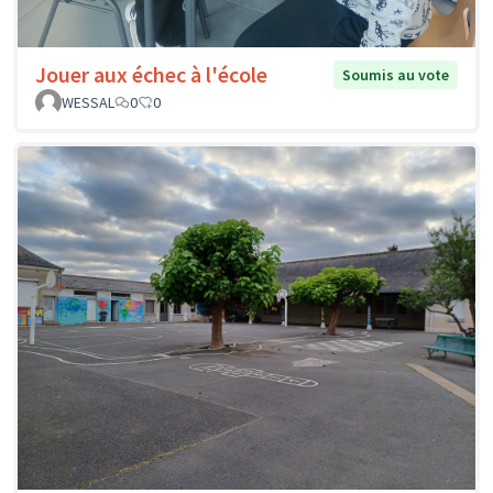
Jouer aux échec à l'école
Soumis au vote
WESSAL
0
0