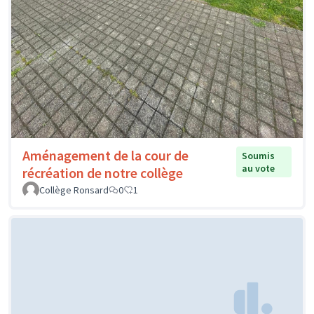
Aménagement de la cour de
Soumis
au vote
récréation de notre collège
Collège Ronsard
0
1