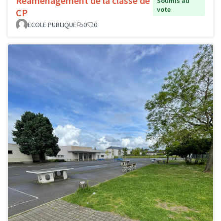
Réaménagement de la classe de
Soumis au
vote
CP
ECOLE PUBLIQUE
0
0