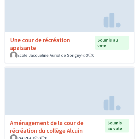
Une cour de récréation
Soumis au
vote
apaisante
Ecole Jacqueline Auriol de Sorigny
0
0
Aménagement de la cour de
Soumis
au vote
récréation du collège Alcuin
PACREAU
0
0