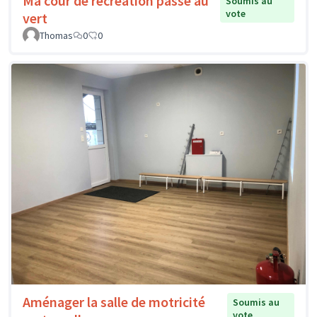
Ma cour de récréation passe au
Soumis au
vote
vert
Thomas
0
0
Aménager la salle de motricité
Soumis au
vote