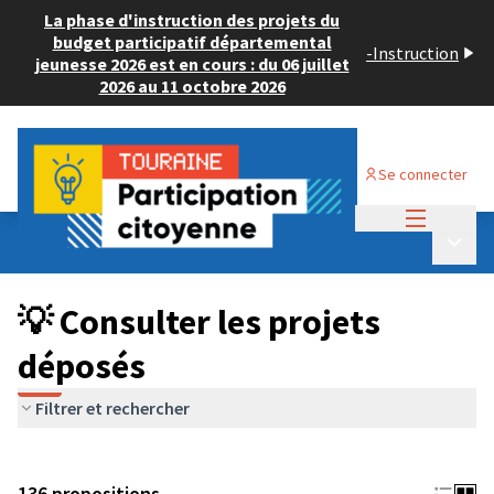
La phase d'instruction des projets du
budget participatif départemental
-
Instruction
jeunesse 2026 est en cours : du 06 juillet
2026 au 11 octobre 2026
Se connecter
Menu princi
Budget Participatif JEUNESSE 2024
/
Menu p
💡 Consulter les projets déposés
💡 Consulter les projets
déposés
Filtrer et rechercher
136 propositions