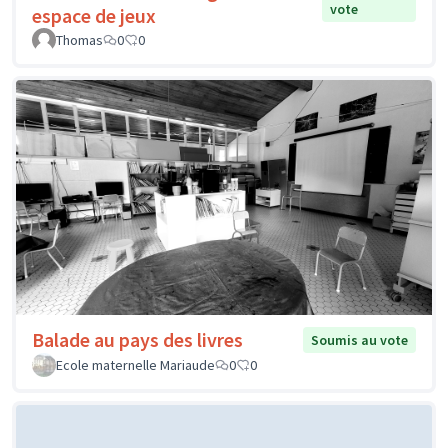
vote
espace de jeux
Thomas
0
0
Balade au pays des livres
Soumis au vote
Ecole maternelle Mariaude
0
0