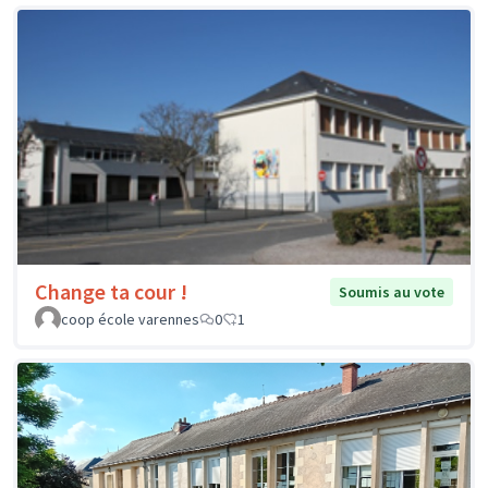
Change ta cour !
Soumis au vote
coop école varennes
0
1