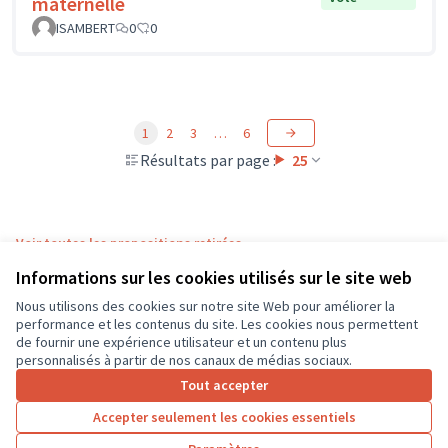
maternelle
ISAMBERT
0
0
1
2
3
…
6
Résultats par page :
25
Voir toutes les propositions retirées
Informations sur les cookies utilisés sur le site web
Nous utilisons des cookies sur notre site Web pour améliorer la
Conditions d'utilisation
performance et les contenus du site. Les cookies nous permettent
Paramètres des cookies
de fournir une expérience utilisateur et un contenu plus
CD37 sur X
CD37 sur Facebook
CD37 sur Instagram
CD37 sur YouTube
personnalisés à partir de nos canaux de médias sociaux.
(Lien externe)
(Lien externe)
(Lien externe)
(Lien externe)
Tout accepter
Accepter seulement les cookies essentiels
Licence Cre
(Lien extern