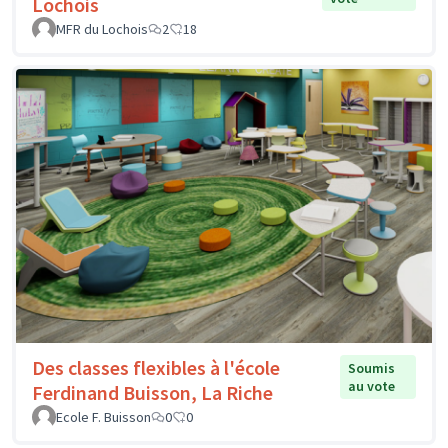
Lochois
MFR du Lochois
2
18
Des classes flexibles à l'école
Soumis
au vote
Ferdinand Buisson, La Riche
Ecole F. Buisson
0
0