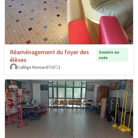
Réaménagement du foyer des
Soumis au
vote
élèves
Collège Ronsard
0
1