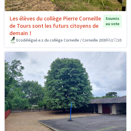
Les élèves du collège Pierre Corneille
Soumis
au vote
de Tours sont les futurs citoyens de
demain !
Ecodélégué.e.s du collège Corneille / Corneille 2030
1
10