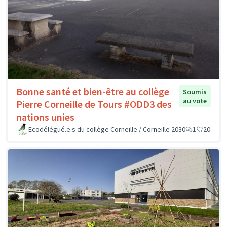
Bonne santé et bien-être au collège
Soumis
au vote
Pierre Corneille de Tours #ODD3 des
nations unies
Ecodélégué.e.s du collège Corneille / Corneille 2030
1
20