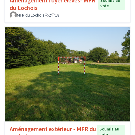
Aménagement foyer élèves- MFR
Soumis au
vote
du Lochois
MFR du Lochois
2
18
Aménagement extérieur - MFR du
Soumis au
vote