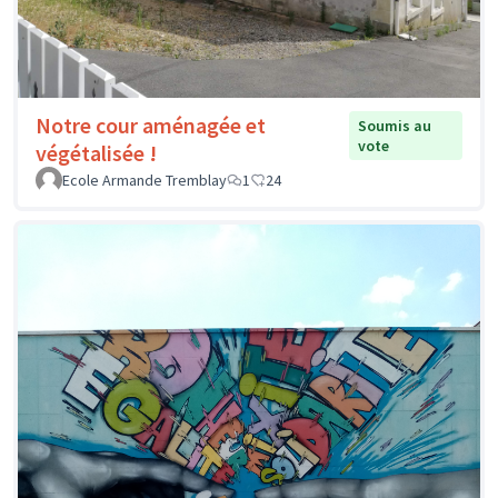
Notre cour aménagée et
Soumis au
vote
végétalisée !
Ecole Armande Tremblay
1
24