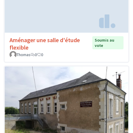
Aménager une salle d'étude
Soumis au
vote
flexible
Thomas
0
0