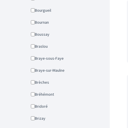
Bourgueil
Bournan
Boussay
Braslou
Braye-sous-Faye
Braye-sur-Maulne
Brèches
Bréhémont
Bridoré
Brizay