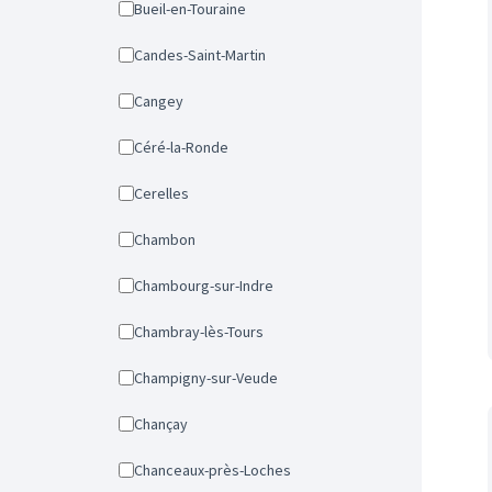
Bueil-en-Touraine
Candes-Saint-Martin
Cangey
Céré-la-Ronde
Cerelles
Chambon
Chambourg-sur-Indre
Chambray-lès-Tours
Champigny-sur-Veude
Chançay
Chanceaux-près-Loches