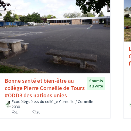
Bonne santé et bien-être au
Soumis
au vote
collège Pierre Corneille de Tours
#ODD3 des nations unies
Ecodélégué.e.s du collège Corneille / Corneille
2030
1
20