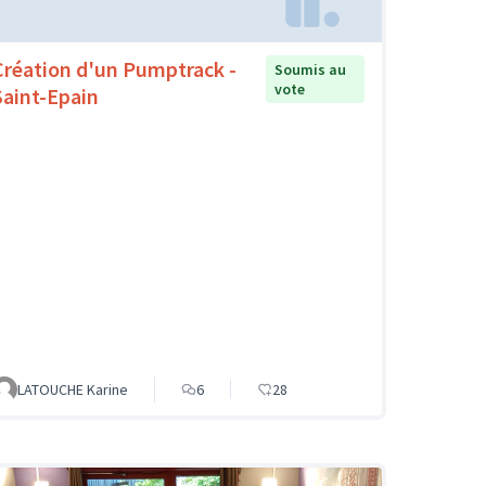
Création d'un Pumptrack -
Soumis au
vote
Saint-Epain
LATOUCHE Karine
6
28