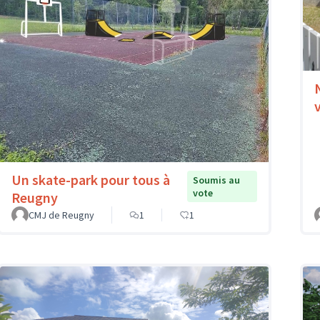
Un skate-park pour tous à
Soumis au
vote
Reugny
CMJ de Reugny
1
1