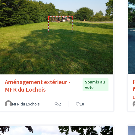
Aménagement extérieur -
Soumis au
vote
MFR du Lochois
MFR du Lochois
2
18