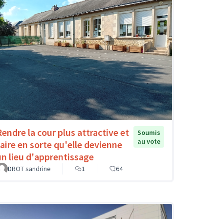
Rendre la cour plus attractive et
Soumis
au vote
faire en sorte qu'elle devienne
un lieu d'apprentissage
DROT sandrine
1
64