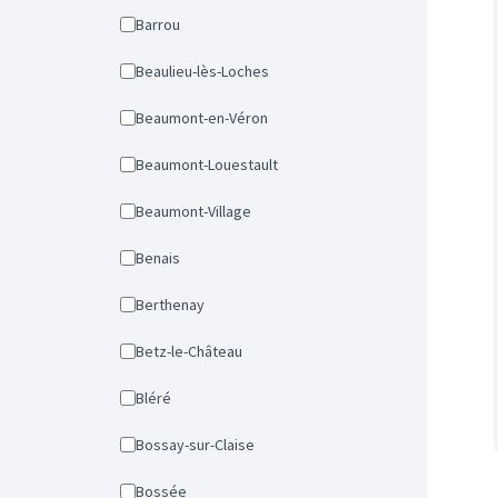
Barrou
Beaulieu-lès-Loches
Beaumont-en-Véron
Beaumont-Louestault
Beaumont-Village
Benais
Berthenay
Betz-le-Château
Bléré
Bossay-sur-Claise
Bossée