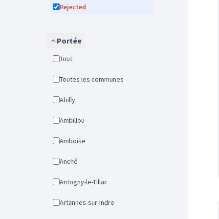
Rejected
Portée
Tout
Toutes les communes
Abilly
Ambillou
Amboise
Anché
Antogny-le-Tillac
Artannes-sur-Indre