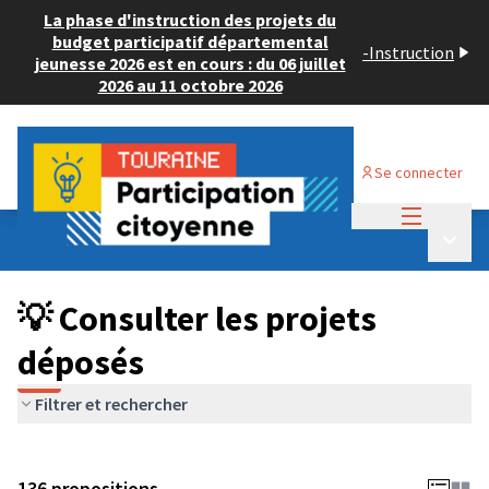
La phase d'instruction des projets du
budget participatif départemental
-
Instruction
jeunesse 2026 est en cours : du 06 juillet
2026 au 11 octobre 2026
Se connecter
Menu princi
Budget Participatif JEUNESSE 2024
/
Menu p
💡 Consulter les projets déposés
💡 Consulter les projets
déposés
Filtrer et rechercher
136 propositions