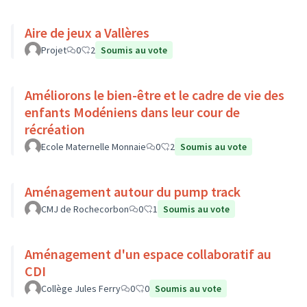
Aire de jeux a Vallères
Projet
0
2
Soumis au vote
Améliorons le bien-être et le cadre de vie des
enfants Modéniens dans leur cour de
récréation
Ecole Maternelle Monnaie
0
2
Soumis au vote
Aménagement autour du pump track
CMJ de Rochecorbon
0
1
Soumis au vote
Aménagement d'un espace collaboratif au
CDI
Collège Jules Ferry
0
0
Soumis au vote