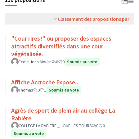
Classement des propositions par :
"Cour rires!" ou proposer des espaces
attractifs diversifiés dans une cour
végétalisée.
Ecole Jean Moulin
0
0
Soumis au vote
Affiche Accroche Expose...
Thomas
0
1
Soumis au vote
Agrès de sport de plein air au collège La
Rabière
COLLEGE LA RABIERE _ JOUE-LES-TOURS
0
0
Soumis au vote