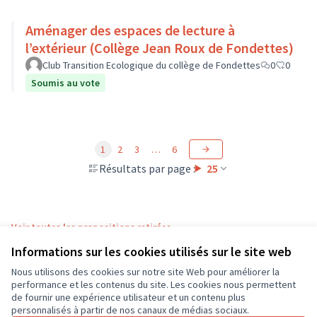
Aménager des espaces de lecture à
l’extérieur (Collège Jean Roux de Fondettes)
Club Transition Ecologique du collège de Fondettes
0
0
Soumis au vote
1
2
3
…
6
Résultats par page :
25
Voir toutes les propositions retirées
Informations sur les cookies utilisés sur le site web
Nous utilisons des cookies sur notre site Web pour améliorer la
Conditions d'utilisation
performance et les contenus du site. Les cookies nous permettent
Paramètres des cookies
de fournir une expérience utilisateur et un contenu plus
CD37 sur X
CD37 sur Facebook
CD37 sur Instagram
CD37 sur YouTube
personnalisés à partir de nos canaux de médias sociaux.