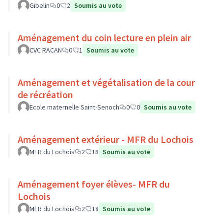
Gibelin
0
2
Soumis au vote
Aménagement du coin lecture en plein air
CVC RACAN
0
1
Soumis au vote
Aménagement et végétalisation de la cour
de récréation
Ecole maternelle Saint-Senoch
0
0
Soumis au vote
Aménagement extérieur - MFR du Lochois
MFR du Lochois
2
18
Soumis au vote
Aménagement foyer élèves- MFR du
Lochois
MFR du Lochois
2
18
Soumis au vote