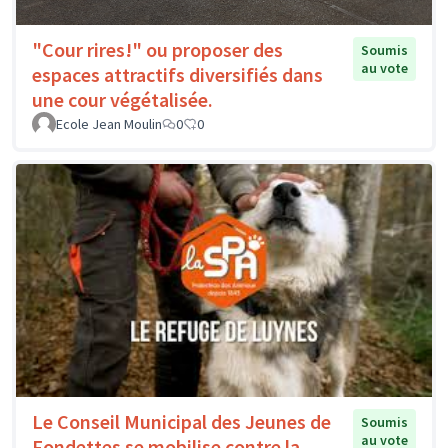
"Cour rires!" ou proposer des
Soumis
au vote
espaces attractifs diversifiés dans
une cour végétalisée.
Ecole Jean Moulin
0
0
Le Conseil Municipal des Jeunes de
Soumis
au vote
Fondettes se mobilise contre la