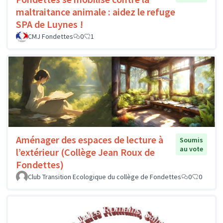
maltraitance animale : aidez le refuge
SPA de Luynes !
CMJ Fondettes
0
1
Aménager des espaces de lecture à
Soumis
au vote
l’extérieur (Collège Jean Roux de
Fondettes)
Club Transition Ecologique du collège de Fondettes
0
0