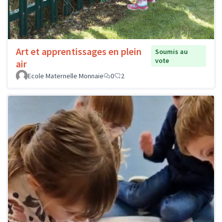
Art et apprentissages en plein
Soumis au
vote
air
Ecole Maternelle Monnaie
0
2