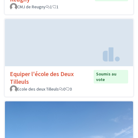
CMJ de Reugny
1
1
Equiper l'école des Deux
Soumis au
vote
Tilleuls
Ecole des deux Tilleuls
0
0