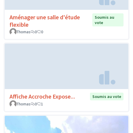
Aménager une salle d'étude
Soumis au
vote
flexible
Thomas
0
0
Affiche Accroche Expose...
Soumis au vote
Thomas
0
1