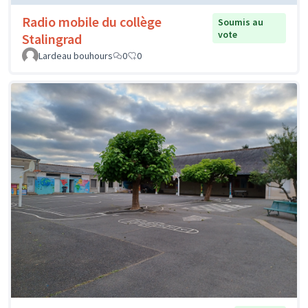
Radio mobile du collège
Soumis au
vote
Stalingrad
Lardeau bouhours
0
0