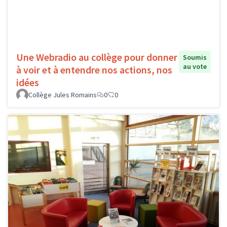
Une Webradio au collège pour donner
Soumis
au vote
à voir et à entendre nos actions, nos
idées
Collège Jules Romains
0
0