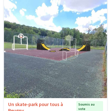
Un skate-park pour tous à
Soumis au
vote
Reugny