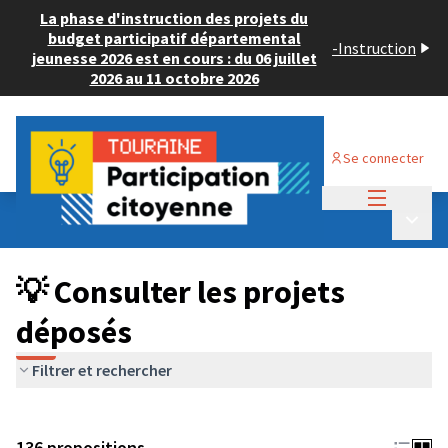
La phase d'instruction des projets du
budget participatif départemental
-
Instruction
jeunesse 2026 est en cours : du 06 juillet
2026 au 11 octobre 2026
Se connecter
Menu princi
Budget Participatif JEUNESSE 2024
/
Menu p
💡 Consulter les projets déposés
💡 Consulter les projets
déposés
Filtrer et rechercher
136 propositions