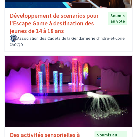
Développement de scenarios pour
Soumis
au vote
l’Escape Game à destination des
jeunes de 14 à 18 ans
Association des Cadets de la Gendarmerie d'Indre-et-Loire
0
0
Des activités sensorielles à
Soumis au