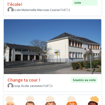
vote
l'école!
Ecole Maternelle Marceau Courier
0
1
Change ta cour !
Soumis au vote
coop école varennes
0
1