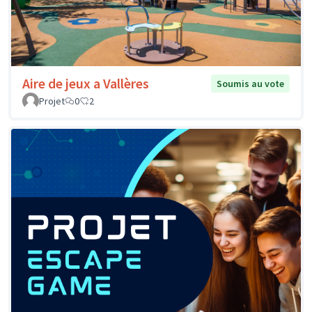
Aire de jeux a Vallères
Soumis au vote
Projet
0
2