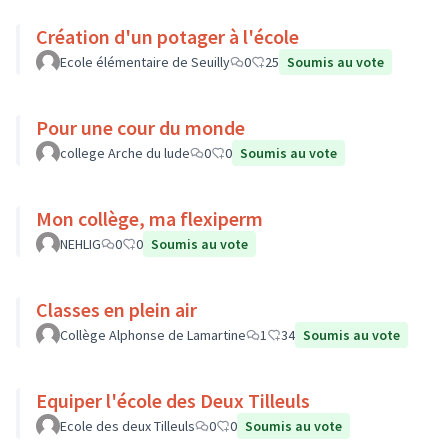
Création d'un potager à l'école
Ecole élémentaire de Seuilly
0
25
Soumis au vote
Pour une cour du monde
college Arche du lude
0
0
Soumis au vote
Mon collège, ma flexiperm
NEHLIG
0
0
Soumis au vote
Classes en plein air
Collège Alphonse de Lamartine
1
34
Soumis au vote
Equiper l'école des Deux Tilleuls
Ecole des deux Tilleuls
0
0
Soumis au vote