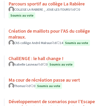
Parcours sportif au collège La Rabière
COLLEGE LA RABIERE _ JOUE-LES-TOURS
0
0
Soumis au vote
Création de maillots pour l'AS du collége
malraux.
L'AS collège André Malraux
6
14
Soumis au vote
ChallENGE : le hall change !
Isabelle Lasneau
0
0
Soumis au vote
Ma cour de récréation passe au vert
Thomas
0
0
Soumis au vote
Développement de scenarios pour l’Escape