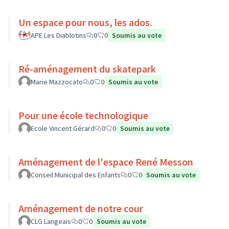
Un espace pour nous, les ados.
APE Les Diablotins
0
0
Soumis au vote
Ré-aménagement du skatepark
Marie Mazzocato
0
0
Soumis au vote
Pour une école technologique
Ecole Vincent Gérard
0
0
Soumis au vote
Aménagement de l'espace René Messon
Conseil Municipal des Enfants
0
0
Soumis au vote
Aménagement de notre cour
CLG Langeais
0
0
Soumis au vote