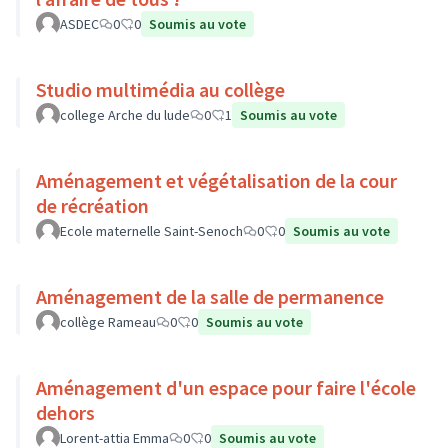
ASDEC
0
0
Soumis au vote
Studio multimédia au collège
college Arche du lude
0
1
Soumis au vote
Aménagement et végétalisation de la cour
de récréation
Ecole maternelle Saint-Senoch
0
0
Soumis au vote
Aménagement de la salle de permanence
collège Rameau
0
0
Soumis au vote
Aménagement d'un espace pour faire l'école
dehors
Lorent-attia Emma
0
0
Soumis au vote