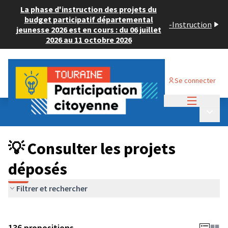
La phase d'instruction des projets du
budget participatif départemental
-
Instruction
jeunesse 2026 est en cours : du 06 juillet
2026 au 11 octobre 2026
Se connecter
Menu princi
Budget Participatif JEUNESSE 2024
/
Menu p
💡 Consulter les projets déposés
💡 Consulter les projets
déposés
Filtrer et rechercher
136 propositions