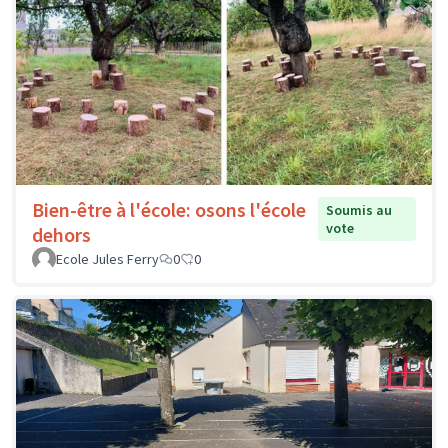
Bien-être à l'école: osons l'école
Soumis au
vote
dehors
Ecole Jules Ferry
0
0