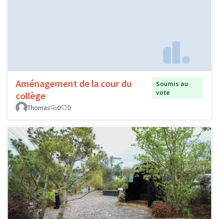
Aménagement de la cour du
Soumis au
vote
collège
Thomas
0
0