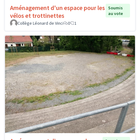
Aménagement d'un espace pour les
Soumis
au vote
vélos et trottinettes
Collège Léonard de Vinci
0
1