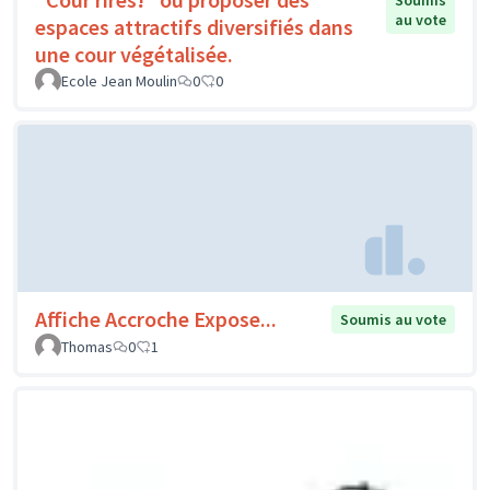
Soumis
au vote
espaces attractifs diversifiés dans
une cour végétalisée.
Ecole Jean Moulin
0
0
Affiche Accroche Expose...
Soumis au vote
Thomas
0
1