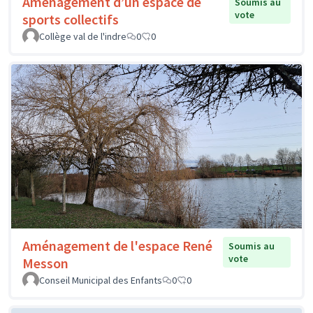
Aménagement d’un espace de
Soumis au
vote
sports collectifs
Collège val de l'indre
0
0
Aménagement de l'espace René
Soumis au
vote
Messon
Conseil Municipal des Enfants
0
0