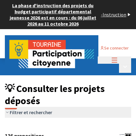
La phase d'instruction des projets du
budget participatif départemental
-
Instruction
jeunesse 2026 est en cours : du 06 juillet
2026 au 11 octobre 2026
Se connecter
Menu princi
Budget Participatif JEUNESSE 2024
/
Menu p
💡 Consulter les projets déposés
💡 Consulter les projets
déposés
Filtrer et rechercher
136 propositions