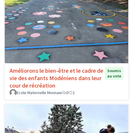
Améliorons le bien-être et le cadre de
Soumis
au vote
vie des enfants Modéniens dans leur
cour de récréation
Ecole Maternelle Monnaie
0
2