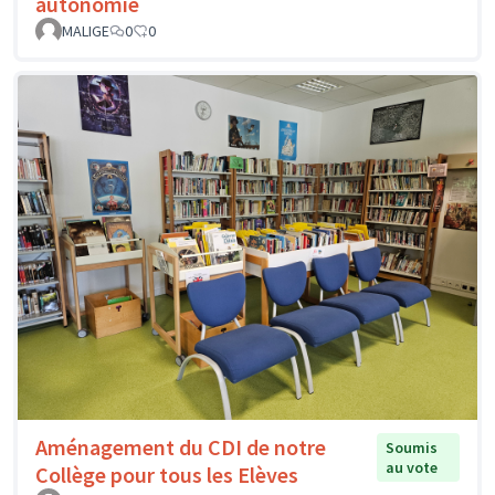
autonomie
MALIGE
0
0
Aménagement du CDI de notre
Soumis
au vote
Collège pour tous les Elèves