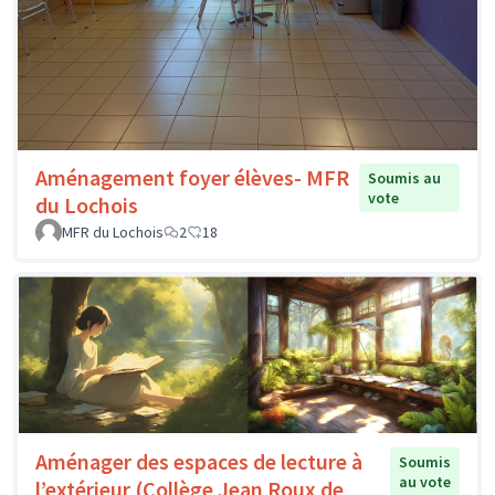
Aménagement foyer élèves- MFR
Soumis au
vote
du Lochois
MFR du Lochois
2
18
Aménager des espaces de lecture à
Soumis
au vote
l’extérieur (Collège Jean Roux de