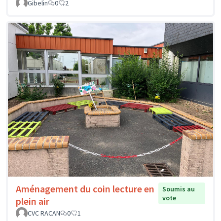
Gibelin
0
2
Aménagement du coin lecture en
Soumis au
vote
plein air
CVC RACAN
0
1