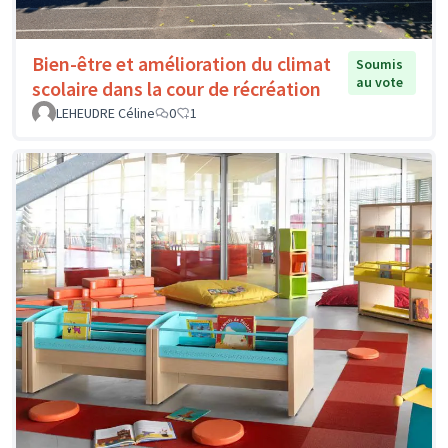
Bien-être et amélioration du climat
Soumis
au vote
scolaire dans la cour de récréation
LEHEUDRE Céline
0
1