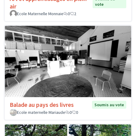
vote
air
Ecole Maternelle Monnaie
0
2
Balade au pays des livres
Soumis au vote
Ecole maternelle Mariaude
0
0