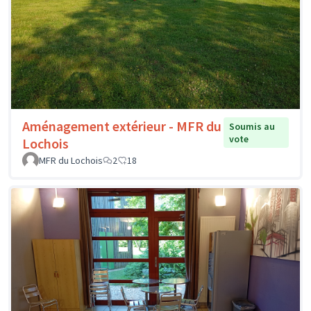
Aménagement extérieur - MFR du
Soumis au
vote
Lochois
MFR du Lochois
2
18