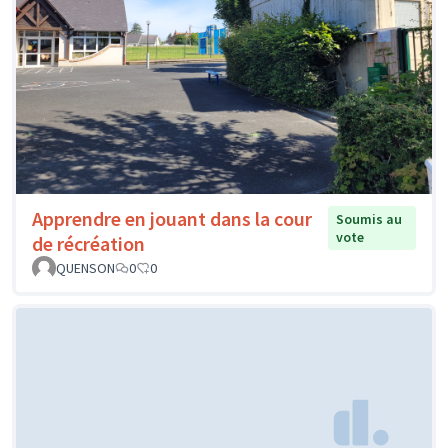
Apprendre en jouant dans la cour
Soumis au
vote
de récréation
QUENSON
0
0