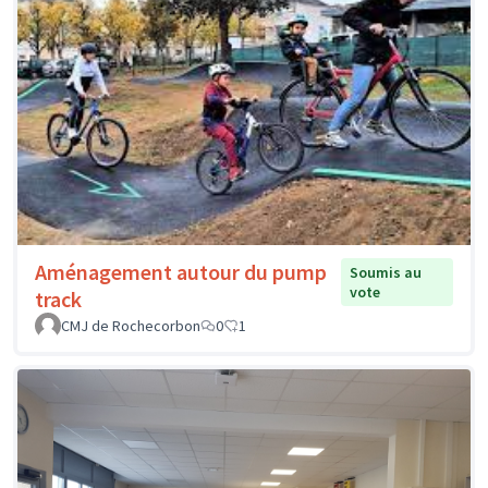
Aménagement autour du pump
Soumis au
vote
track
CMJ de Rochecorbon
0
1