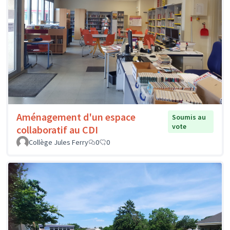
Aménagement d'un espace
Soumis au
vote
collaboratif au CDI
Collège Jules Ferry
0
0