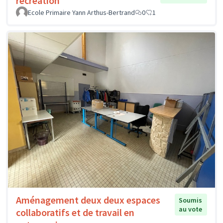
récréation
Ecole Primaire Yann Arthus-Bertrand
0
1
Aménagement deux deux espaces
Soumis
au vote
collaboratifs et de travail en