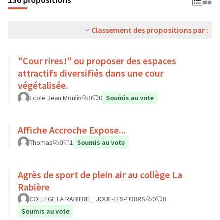
Classement des propositions par :
"Cour rires!" ou proposer des espaces
attractifs diversifiés dans une cour
végétalisée.
Ecole Jean Moulin
0
0
Soumis au vote
Affiche Accroche Expose...
Thomas
0
1
Soumis au vote
Agrès de sport de plein air au collège La
Rabière
COLLEGE LA RABIERE _ JOUE-LES-TOURS
0
0
Soumis au vote