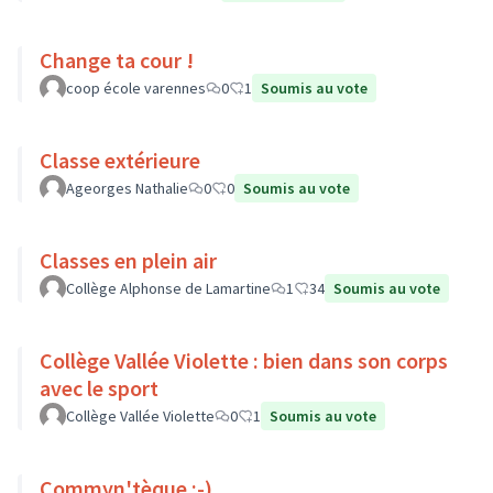
Change ta cour !
coop école varennes
0
1
Soumis au vote
Classe extérieure
Ageorges Nathalie
0
0
Soumis au vote
Classes en plein air
Collège Alphonse de Lamartine
1
34
Soumis au vote
Collège Vallée Violette : bien dans son corps
avec le sport
Collège Vallée Violette
0
1
Soumis au vote
Commyn'tèque :-)