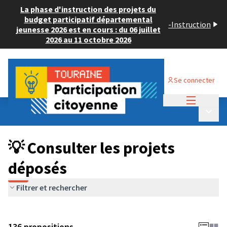
La phase d'instruction des projets du
budget participatif départemental
-
Instruction
jeunesse 2026 est en cours : du 06 juillet
2026 au 11 octobre 2026
Se connecter
Menu princi
Budget Participatif JEUNESSE 2024
/
Menu p
💡 Consulter les projets déposés
💡 Consulter les projets
déposés
Filtrer et rechercher
136 propositions