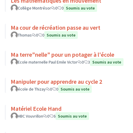
Les mathématiques en mouvement
Collège Montrésor
0
0
Soumis au vote
Ma cour de récréation passe au vert
Thomas
0
0
Soumis au vote
Ma terre"nelle" pour un potager à l'école
Ecole maternelle Paul Emile Victor
0
3
Soumis au vote
Manipuler pour apprendre au cycle 2
école de Thizay
0
0
Soumis au vote
Matériel Ecole Hand
HBC Vouvrillon
0
6
Soumis au vote