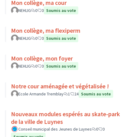
Mon collège, ma cour
NEHLIG
0
0
Soumis au vote
Mon collège, ma flexiperm
NEHLIG
0
0
Soumis au vote
Mon collège, mon foyer
NEHLIG
0
0
Soumis au vote
Notre cour aménagée et végétalisée !
Ecole Armande Tremblay
1
24
Soumis au vote
Nouveaux modules espérés au skate-park
de la ville de Luynes
Conseil municipal des Jeunes de Luynes
0
0
Soumis au vote