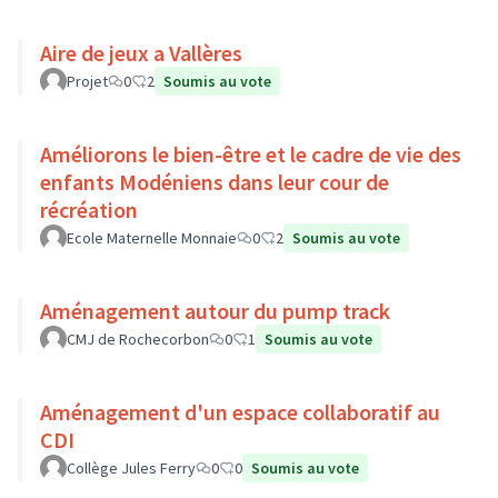
Aire de jeux a Vallères
Projet
0
2
Soumis au vote
Améliorons le bien-être et le cadre de vie des
enfants Modéniens dans leur cour de
récréation
Ecole Maternelle Monnaie
0
2
Soumis au vote
Aménagement autour du pump track
CMJ de Rochecorbon
0
1
Soumis au vote
Aménagement d'un espace collaboratif au
CDI
Collège Jules Ferry
0
0
Soumis au vote