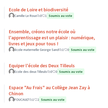
Ecole de Loire et biodiversité
Camille Le Roux
0
1
Soumis au vote
Ensemble, créons notre école où
l'apprentissage est un plaisir : numérique,
livres et jeux pour tous !
école maternelle George Sand
1
0
Soumis au vote
Equiper l'école des Deux Tilleuls
Ecole des deux Tilleuls
0
0
Soumis au vote
Espace "Au Frais" au Collège Jean Zay à
Chinon
FOUCAULT
1
2
Soumis au vote