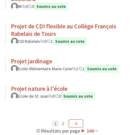
IB
0
0
Soumis au vote
Projet de CDI flexible au Collège François
Rabelais de Tours
CDI Rabelais
0
1
Soumis au vote
Projet jardinage
Ecole élémentaire Marie Curie
1
1
Soumis au vote
Projet nature à l'école
Ecole de St Jean
0
0
Soumis au vote
1
2
Résultats par page :
100