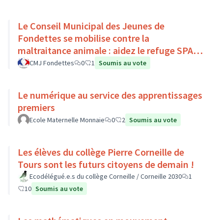
Le Conseil Municipal des Jeunes de
Fondettes se mobilise contre la
maltraitance animale : aidez le refuge SPA
de Luynes !
CMJ Fondettes
0
1
Soumis au vote
Le numérique au service des apprentissages
premiers
Ecole Maternelle Monnaie
0
2
Soumis au vote
Les élèves du collège Pierre Corneille de
Tours sont les futurs citoyens de demain !
Ecodélégué.e.s du collège Corneille / Corneille 2030
1
10
Soumis au vote