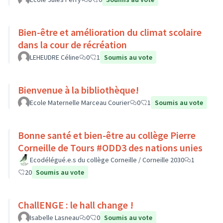
Bien-être et amélioration du climat scolaire
dans la cour de récréation
LEHEUDRE Céline
0
1
Soumis au vote
Bienvenue à la bibliothèque!
Ecole Maternelle Marceau Courier
0
1
Soumis au vote
Bonne santé et bien-être au collège Pierre
Corneille de Tours #ODD3 des nations unies
Ecodélégué.e.s du collège Corneille / Corneille 2030
1
20
Soumis au vote
ChallENGE : le hall change !
Isabelle Lasneau
0
0
Soumis au vote