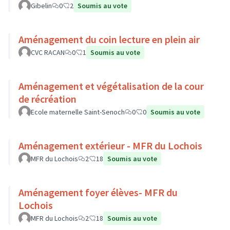
Gibelin
0
2
Soumis au vote
Aménagement du coin lecture en plein air
CVC RACAN
0
1
Soumis au vote
Aménagement et végétalisation de la cour
de récréation
Ecole maternelle Saint-Senoch
0
0
Soumis au vote
Aménagement extérieur - MFR du Lochois
MFR du Lochois
2
18
Soumis au vote
Aménagement foyer élèves- MFR du
Lochois
MFR du Lochois
2
18
Soumis au vote