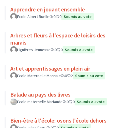
Apprendre en jouant ensemble
Ecole Albert Ruelle
0
0
Soumis au vote
Arbres et fleurs à l'espace de loisirs des
marais
Lignières Jeunesse
0
0
Soumis au vote
Art et apprentissages en plein air
Ecole Maternelle Monnaie
0
2
Soumis au vote
Balade au pays des livres
Ecole maternelle Mariaude
0
0
Soumis au vote
Bien-être à l'école: osons l'école dehors
Ecole Jules Ferry
0
0
Soumis au vote