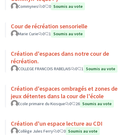
Commynes
0
0
Soumis au vote
Cour de récréation sensorielle
Marie Curie
0
1
Soumis au vote
Création d'espaces dans notre cour de
récréation.
COLLEGE FRANCOIS RABELAIS
0
1
Soumis au vote
Création d'espaces ombragés et zones de
jeux détentes dans la cour de l'école
Ecole primaire du Kiosque
0
26
Soumis au vote
Création d'un espace lecture au CDI
Collège Jules Ferry
0
0
Soumis au vote