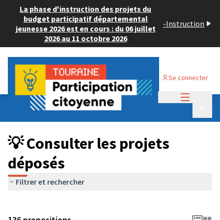
La phase d'instruction des projets du
budget participatif départemental
-
Instruction
jeunesse 2026 est en cours : du 06 juillet
2026 au 11 octobre 2026
Se connecter
Menu princi
Budget Participatif JEUNESSE 2024
/
Menu p
💡 Consulter les projets déposés
💡 Consulter les projets
déposés
Filtrer et rechercher
136 propositions