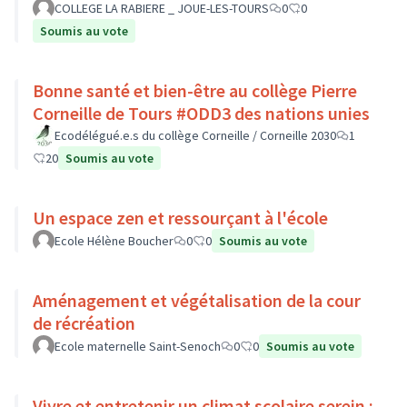
COLLEGE LA RABIERE _ JOUE-LES-TOURS
0
0
Soumis au vote
Bonne santé et bien-être au collège Pierre
Corneille de Tours #ODD3 des nations unies
Ecodélégué.e.s du collège Corneille / Corneille 2030
1
20
Soumis au vote
Un espace zen et ressourçant à l'école
Ecole Hélène Boucher
0
0
Soumis au vote
Aménagement et végétalisation de la cour
de récréation
Ecole maternelle Saint-Senoch
0
0
Soumis au vote
Vivre et entretenir un climat scolaire serein :