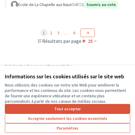
Ecole de La Chapelle aux Naux
0
1
Soumis au vote
1
2
3
…
6
Résultats par page :
25
Voir toutes les propositions retirées
Informations sur les cookies utilisés sur le site web
Nous utilisons des cookies sur notre site Web pour améliorer la
Conditions d'utilisation
performance et les contenus du site. Les cookies nous permettent
Paramètres des cookies
de fournir une expérience utilisateur et un contenu plus
CD37 sur X
CD37 sur Facebook
CD37 sur Instagram
CD37 sur YouTube
personnalisés à partir de nos canaux de médias sociaux.
(Lien externe)
(Lien externe)
(Lien externe)
(Lien externe)
Tout accepter
Accepter seulement les cookies essentiels
Licence Cre
(Lien extern
Paramètres
(Lien externe)
Site réalisé grâce au
logiciel libre Decidim
.
(Lien externe)