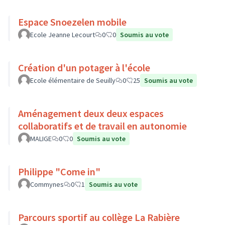
Espace Snoezelen mobile
Ecole Jeanne Lecourt
0
0
Soumis au vote
Création d'un potager à l'école
Ecole élémentaire de Seuilly
0
25
Soumis au vote
Aménagement deux deux espaces
collaboratifs et de travail en autonomie
MALIGE
0
0
Soumis au vote
Philippe "Come in"
Commynes
0
1
Soumis au vote
Parcours sportif au collège La Rabière