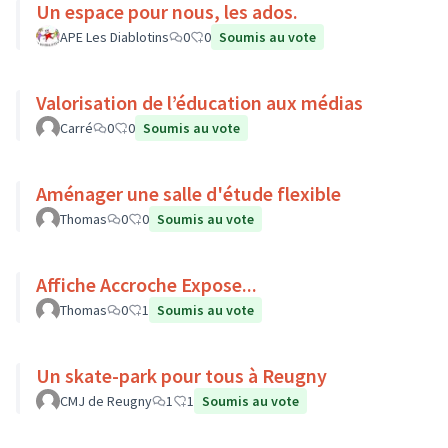
Un espace pour nous, les ados.
APE Les Diablotins
0
0
Soumis au vote
Valorisation de l’éducation aux médias
Carré
0
0
Soumis au vote
Aménager une salle d'étude flexible
Thomas
0
0
Soumis au vote
Affiche Accroche Expose...
Thomas
0
1
Soumis au vote
Un skate-park pour tous à Reugny
CMJ de Reugny
1
1
Soumis au vote