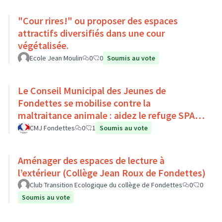
"Cour rires!" ou proposer des espaces
attractifs diversifiés dans une cour
végétalisée.
Ecole Jean Moulin
0
0
Soumis au vote
Le Conseil Municipal des Jeunes de
Fondettes se mobilise contre la
maltraitance animale : aidez le refuge SPA
de Luynes !
CMJ Fondettes
0
1
Soumis au vote
Aménager des espaces de lecture à
l’extérieur (Collège Jean Roux de Fondettes)
Club Transition Ecologique du collège de Fondettes
0
0
Soumis au vote