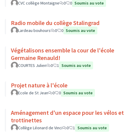
CVC collège Montaigne
0
0
Soumis au vote
Radio mobile du collège Stalingrad
Lardeau bouhours
0
0
Soumis au vote
Végétalisons ensemble la cour de l'école
Germaine Renauld!
COURTES Julien
0
1
Soumis au vote
Projet nature à l'école
Ecole de St Jean
0
0
Soumis au vote
Aménagement d'un espace pour les vélos et
trottinettes
Collège Léonard de Vinci
0
1
Soumis au vote