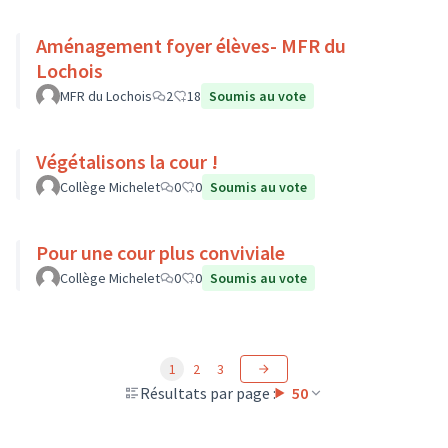
Aménagement foyer élèves- MFR du
Lochois
MFR du Lochois
2
18
Soumis au vote
Végétalisons la cour !
Collège Michelet
0
0
Soumis au vote
Pour une cour plus conviviale
Collège Michelet
0
0
Soumis au vote
1
2
3
Résultats par page :
50