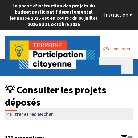
La phase d'instruction des projets du
budget participatif départemental
-
Instruction
jeunesse 2026 est en cours : du 06 juillet
2026 au 11 octobre 2026
Se connecter
Menu princi
Budget Participatif JEUNESSE 2024
/
Menu p
💡 Consulter les projets déposés
💡 Consulter les projets
déposés
Filtrer et rechercher
136 propositions