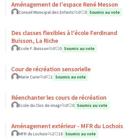
Aménagement de l'espace René Messon
Conseil Municipal des Enfants
0
0
Soumis au vote
Des classes flexibles à l'école Ferdinand
Buisson, La Riche
Ecole F. Buisson
0
0
Soumis au vote
Cour de récréation sensorielle
Marie Curie
0
1
Soumis au vote
Réenchanter les cours de récréation
Ecole du Clos de imagr
0
0
Soumis au vote
Aménagement extérieur - MFR du Lochois
MFR du Lochois
2
18
Soumis au vote