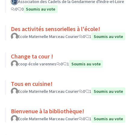
Association des Cadets de la Gendarmerie d'Indre-et-Loire
0
0
Soumis au vote
Des activités sensorielles à l'école!
Ecole Maternelle Marceau Courier
0
1
Soumis au vote
Change ta cour !
coop école varennes
0
1
Soumis au vote
Tous en cuisine!
Ecole Maternelle Marceau Courier
0
1
Soumis au vote
Bienvenue à la bibliothèque!
Ecole Maternelle Marceau Courier
0
1
Soumis au vote