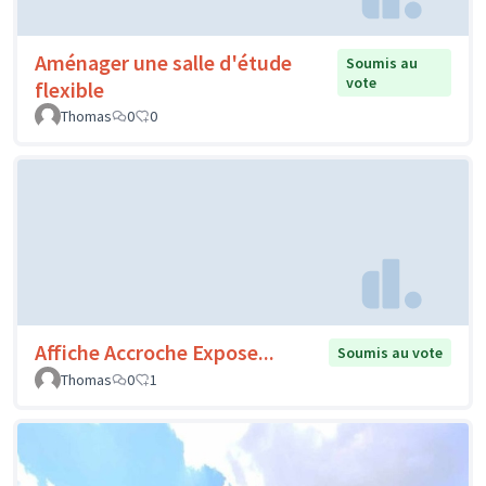
Aménager une salle d'étude
Soumis au
vote
flexible
Thomas
0
0
Affiche Accroche Expose...
Soumis au vote
Thomas
0
1