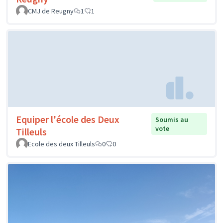
CMJ de Reugny
1
1
Equiper l'école des Deux
Soumis au
vote
Tilleuls
Ecole des deux Tilleuls
0
0