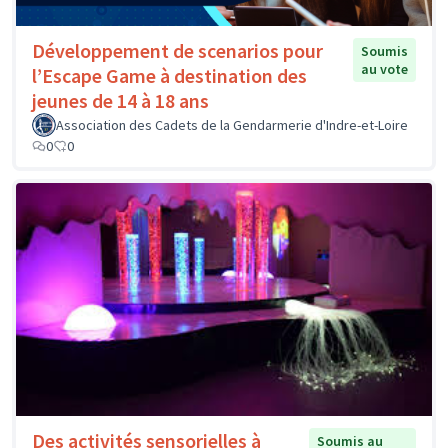
Développement de scenarios pour
Soumis
au vote
l’Escape Game à destination des
jeunes de 14 à 18 ans
Association des Cadets de la Gendarmerie d'Indre-et-Loire
0
0
Des activités sensorielles à
Soumis au