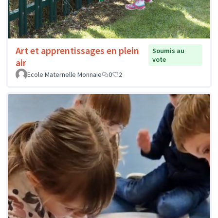
Art et apprentissages en plein
Soumis au
vote
air
Ecole Maternelle Monnaie
0
2