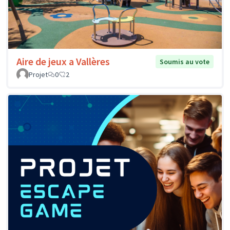
Aire de jeux a Vallères
Soumis au vote
Projet
0
2