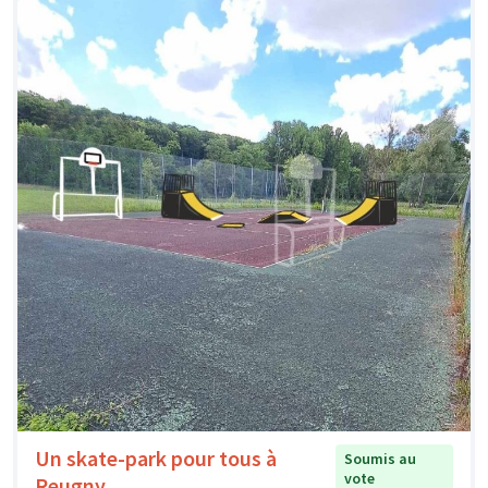
Un skate-park pour tous à
Soumis au
vote
Reugny