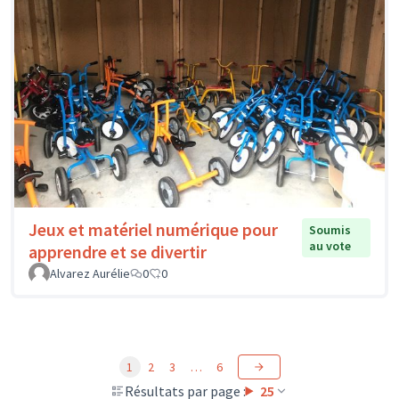
Jeux et matériel numérique pour
Soumis
au vote
apprendre et se divertir
Alvarez Aurélie
0
0
1
2
3
…
6
Résultats par page :
25