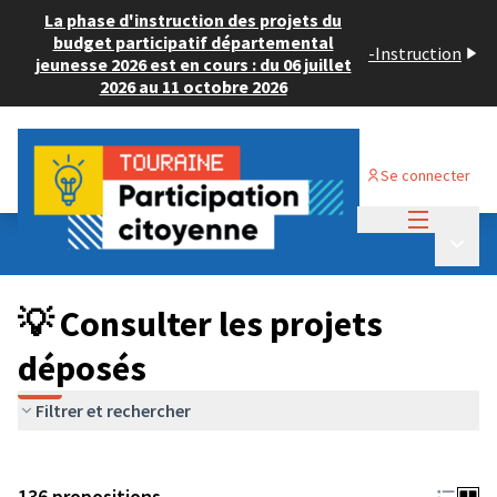
La phase d'instruction des projets du
budget participatif départemental
-
Instruction
jeunesse 2026 est en cours : du 06 juillet
2026 au 11 octobre 2026
Se connecter
Menu princi
Budget Participatif JEUNESSE 2024
/
Menu p
💡 Consulter les projets déposés
💡 Consulter les projets
déposés
Filtrer et rechercher
136 propositions