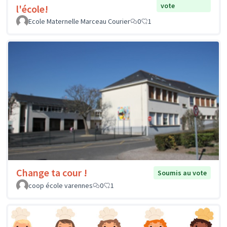
vote
l'école!
Ecole Maternelle Marceau Courier
0
1
Change ta cour !
Soumis au vote
coop école varennes
0
1