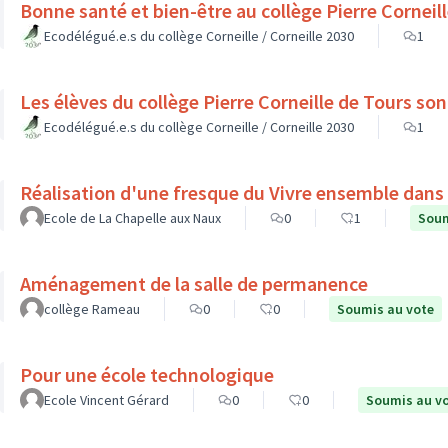
Bonne santé et bien-être au collège Pierre Cornei
Ecodélégué.e.s du collège Corneille / Corneille 2030
1
Les élèv
Ecodélégué.e.s du collège Corneille / Corneille 2030
1
Réalisation d'une fresque du Vivre ensemble dans l
Ecole de La Chapelle aux Naux
0
1
Soum
Aménagement de la salle de permanence
collège Rameau
0
0
Soumis au vote
Pour une école technologique
Ecole Vincent Gérard
0
0
Soumis au v