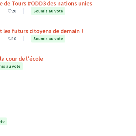
lle de Tours #ODD3 des nations unies
20
Soumis au vote
es du collège Pierre Corneille de Tours sont les futurs citoyens de demain !
10
Soumis au vote
a cour de l'école
is au vote
ote