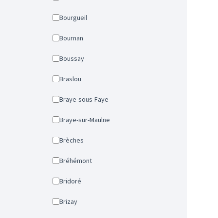
Bourgueil
Bournan
Boussay
Braslou
Braye-sous-Faye
Braye-sur-Maulne
Brèches
Bréhémont
Bridoré
Brizay