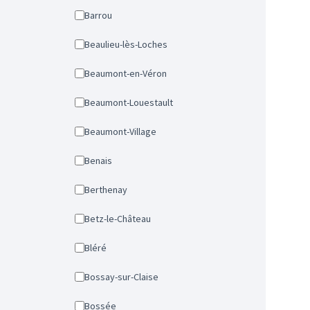
Barrou
Beaulieu-lès-Loches
Beaumont-en-Véron
Beaumont-Louestault
Beaumont-Village
Benais
Berthenay
Betz-le-Château
Bléré
Bossay-sur-Claise
Bossée