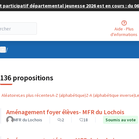
 participatif départemental jeunesse 2026 est en cours : du 06 
Aide - Plus
d'informations
Menu utilisateur
/
136 propositions
Aléatoire
Les plus récentes
A-Z (alphabétique)
Z-A (alphabétique inverse)
L
Aménagement foyer élèves- MFR du Lochois
MFR du Lochois
2
18
Soumis au vote