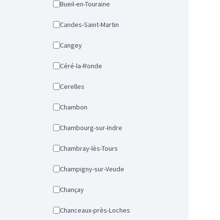
Bueil-en-Touraine
Candes-Saint-Martin
Cangey
Céré-la-Ronde
Cerelles
Chambon
Chambourg-sur-Indre
Chambray-lès-Tours
Champigny-sur-Veude
Chançay
Chanceaux-près-Loches