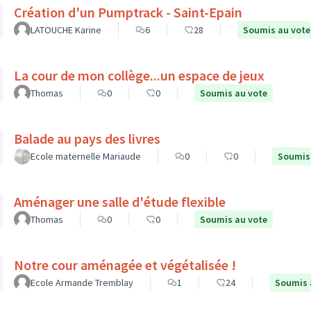
Création d'un Pumptrack - Saint-Epain
LATOUCHE Karine
6
28
Soumis au vote
La cour de mon collège...un espace de jeux
Thomas
0
0
Soumis au vote
Balade au pays des livres
Ecole maternelle Mariaude
0
0
Soumis
Aménager une salle d'étude flexible
Thomas
0
0
Soumis au vote
Notre cour aménagée et végétalisée !
Ecole Armande Tremblay
1
24
Soumis 