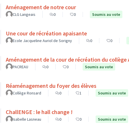
Aménagement de notre cour
CLG Langeais
0
0
Soumis au vote
Une cour de récréation apaisante
Ecole Jacqueline Auriol de Sorigny
0
0
Aménagement de la cour de récréation du collège 
PACREAU
0
0
Soumis au vote
Réaménagement du foyer des élèves
Collège Ronsard
0
1
Soumis au vote
ChallENGE : le hall change !
Isabelle Lasneau
0
0
Soumis au vote