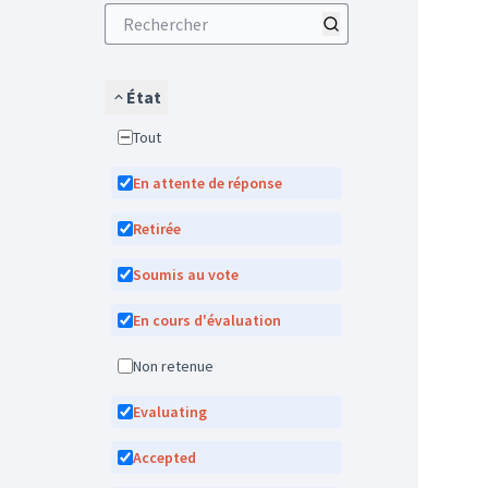
État
Tout
En attente de réponse
Retirée
Soumis au vote
En cours d'évaluation
Non retenue
Evaluating
Accepted