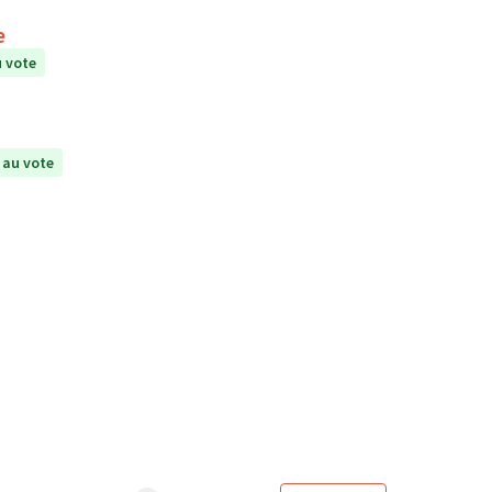
e
 vote
 au vote