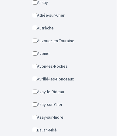
Assay
Athée-sur-Cher
Autrèche
Auzouer-en-Touraine
Avoine
Avon-les-Roches
Avrillé-les-Ponceaux
Azay-le-Rideau
Azay-sur-Cher
Azay-sur-Indre
Ballan-Miré