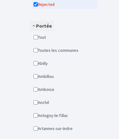
Rejected
Portée
Tout
Toutes les communes
Abilly
Ambillou
Amboise
Anché
Antogny-le-Tillac
Artannes-sur-Indre