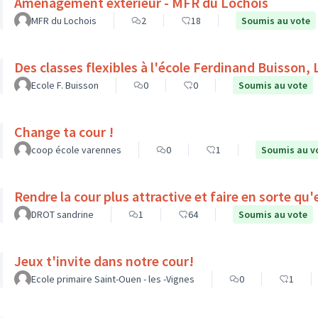
Aménagement extérieur - MFR du Lochois
MFR du Lochois
2
18
Soumis au vote
Des classes flexibles à l'école Ferdinand Buisson, 
Ecole F. Buisson
0
0
Soumis au vote
Change ta cour !
coop école varennes
0
1
Soumis au v
Rendre la cour plus attractive et faire en sorte qu
DROT sandrine
1
64
Soumis au vote
Jeux t'invite dans notre cour!
Ecole primaire Saint-Ouen - les -Vignes
0
1