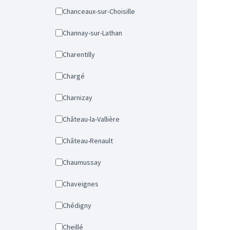
Chanceaux-sur-Choisille
Channay-sur-Lathan
Charentilly
Chargé
Charnizay
Château-la-Vallière
Château-Renault
Chaumussay
Chaveignes
Chédigny
Cheillé