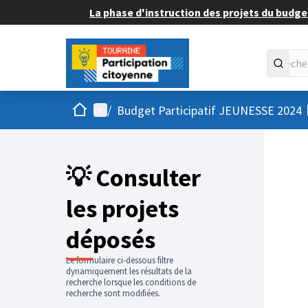
La phase d'instruction des projets du budget
Accueil
Menu principal
/
Budget Participatif JEUNESSE 2024
💡 Consulter
les projets
déposés
Le formulaire ci-dessous filtre
dynamiquement les résultats de la
recherche lorsque les conditions de
recherche sont modifiées.