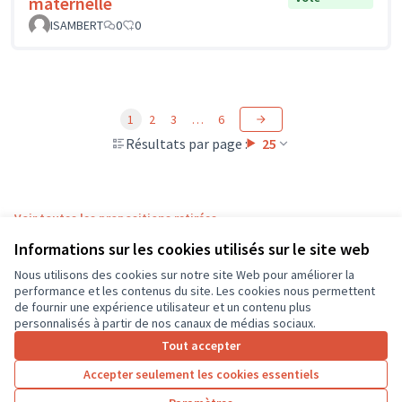
maternelle
ISAMBERT
0
0
1
2
3
…
6
Résultats par page :
25
Voir toutes les propositions retirées
Informations sur les cookies utilisés sur le site web
Nous utilisons des cookies sur notre site Web pour améliorer la
Conditions d'utilisation
performance et les contenus du site. Les cookies nous permettent
Paramètres des cookies
de fournir une expérience utilisateur et un contenu plus
CD37 sur X
CD37 sur Facebook
CD37 sur Instagram
CD37 sur YouTube
personnalisés à partir de nos canaux de médias sociaux.
(Lien externe)
(Lien externe)
(Lien externe)
(Lien externe)
Tout accepter
Accepter seulement les cookies essentiels
Licence Cre
(Lien extern