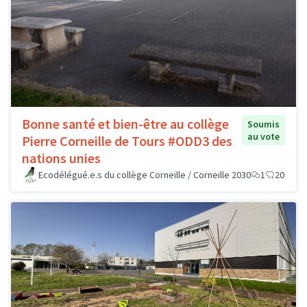
Bonne santé et bien-être au collège
Soumis
au vote
Pierre Corneille de Tours #ODD3 des
nations unies
Ecodélégué.e.s du collège Corneille / Corneille 2030
1
20