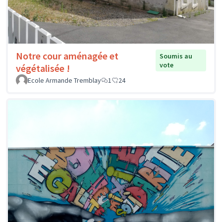
Notre cour aménagée et
Soumis au
vote
végétalisée !
Ecole Armande Tremblay
1
24