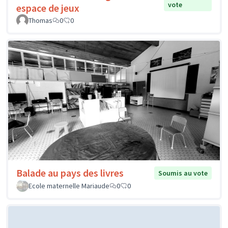
vote
espace de jeux
Thomas
0
0
Balade au pays des livres
Soumis au vote
Ecole maternelle Mariaude
0
0