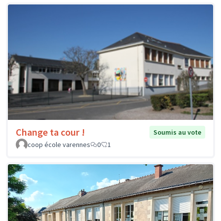
Change ta cour !
Soumis au vote
coop école varennes
0
1