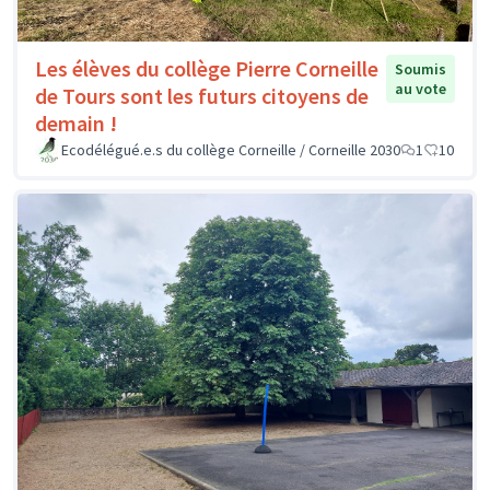
Les élèves du collège Pierre Corneille
Soumis
au vote
de Tours sont les futurs citoyens de
demain !
Ecodélégué.e.s du collège Corneille / Corneille 2030
1
10