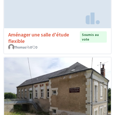
Aménager une salle d'étude
Soumis au
vote
flexible
Thomas
0
0