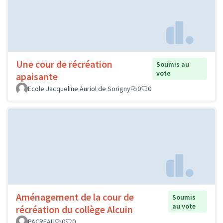
Une cour de récréation
Soumis au
vote
apaisante
Ecole Jacqueline Auriol de Sorigny
0
0
Aménagement de la cour de
Soumis
au vote
récréation du collège Alcuin
PACREAU
0
0