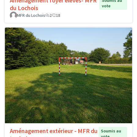
Aménagement foyer élèves- MFR
Soumis au
vote
du Lochois
MFR du Lochois
2
18
Aménagement extérieur - MFR du
Soumis au
vote