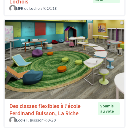
Lochois
MFR du Lochois
2
18
Des classes flexibles à l'école
Soumis
au vote
Ferdinand Buisson, La Riche
Ecole F. Buisson
0
0