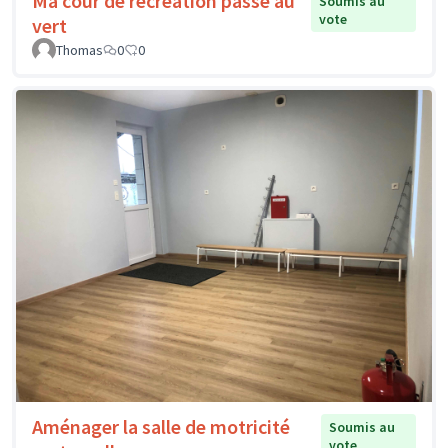
Ma cour de récréation passe au
Soumis au
vote
vert
Thomas
0
0
Aménager la salle de motricité
Soumis au
vote