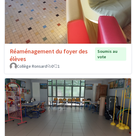
Réaménagement du foyer des
Soumis au
vote
élèves
Collège Ronsard
0
1