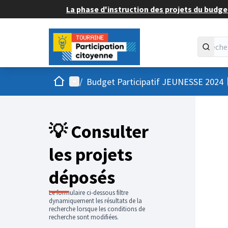
La phase d'instruction des projets du budget
Accueil
Menu principal
/
Budget Participatif JEUNESSE 2024
💡 Consulter
les projets
déposés
Le formulaire ci-dessous filtre
dynamiquement les résultats de la
recherche lorsque les conditions de
recherche sont modifiées.