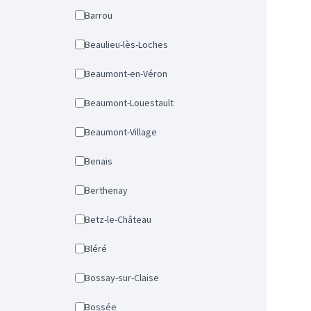
Barrou
Beaulieu-lès-Loches
Beaumont-en-Véron
Beaumont-Louestault
Beaumont-Village
Benais
Berthenay
Betz-le-Château
Bléré
Bossay-sur-Claise
Bossée