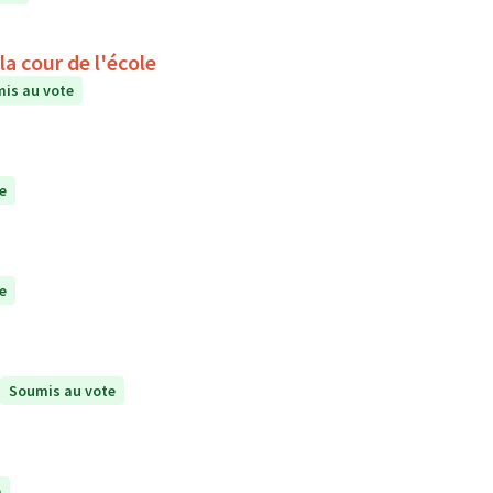
a cour de l'école
is au vote
e
e
Soumis au vote
e