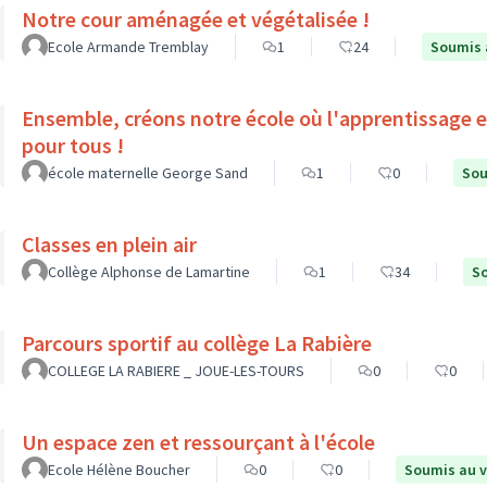
Notre cour aménagée et végétalisée !
Ecole Armande Tremblay
1
24
Soumis 
Ensemble, créons notre école où l'apprentissage est
pour tous !
école maternelle George Sand
1
0
Sou
Classes en plein air
Collège Alphonse de Lamartine
1
34
So
Parcours sportif au collège La Rabière
COLLEGE LA RABIERE _ JOUE-LES-TOURS
0
0
Un espace zen et ressourçant à l'école
Ecole Hélène Boucher
0
0
Soumis au 