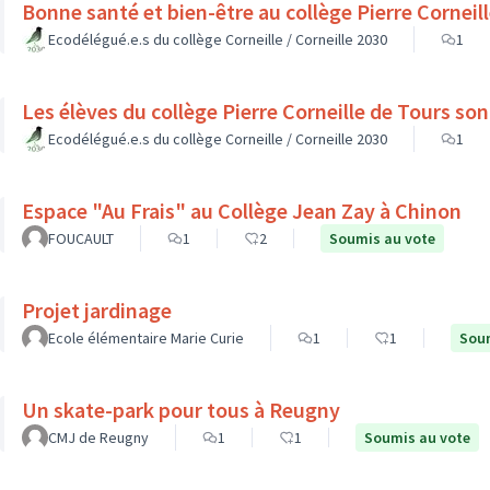
Bonne santé et bien-être au collège Pierre Cornei
Ecodélégué.e.s du collège Corneille / Corneille 2030
1
Les élèv
Ecodélégué.e.s du collège Corneille / Corneille 2030
1
Espace "Au Frais" au Collège Jean Zay à Chinon
FOUCAULT
1
2
Soumis au vote
Projet jardinage
Ecole élémentaire Marie Curie
1
1
Soum
Un skate-park pour tous à Reugny
CMJ de Reugny
1
1
Soumis au vote