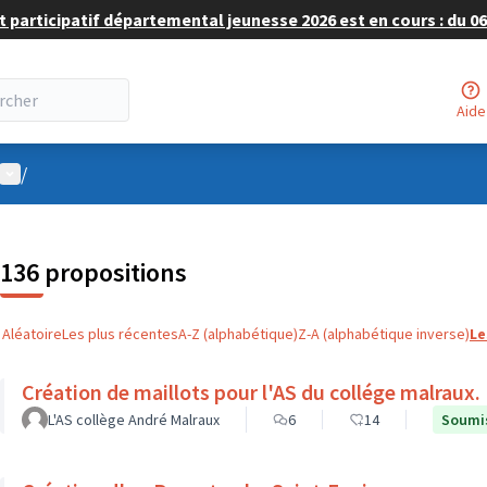
 participatif départemental jeunesse 2026 est en cours : du 06 
Aide
Menu utilisateur
/
136 propositions
Aléatoire
Les plus récentes
A-Z (alphabétique)
Z-A (alphabétique inverse)
Le
Création de maillots pour l'AS du collége malraux.
L'AS collège André Malraux
6
14
Soumis