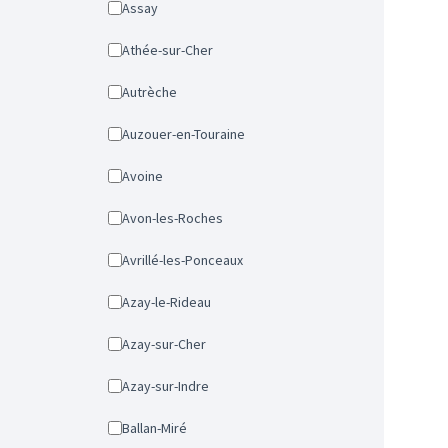
Assay
Athée-sur-Cher
Autrèche
Auzouer-en-Touraine
Avoine
Avon-les-Roches
Avrillé-les-Ponceaux
Azay-le-Rideau
Azay-sur-Cher
Azay-sur-Indre
Ballan-Miré