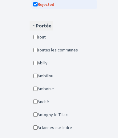
Rejected
Portée
Tout
Toutes les communes
Abilly
Ambillou
Amboise
Anché
Antogny-le-Tillac
Artannes-sur-Indre