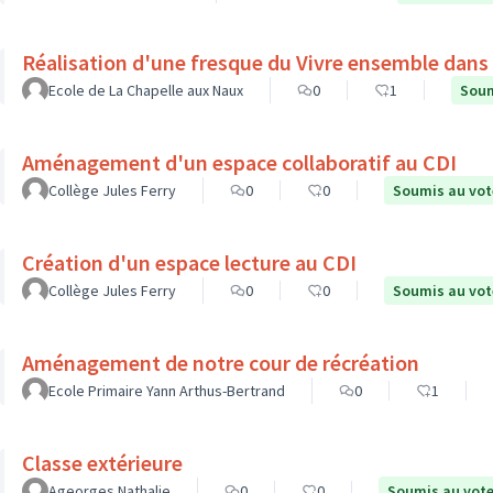
Réalisation d'une fresque du Vivre ensemble dans l
Ecole de La Chapelle aux Naux
0
1
Soum
Aménagement d'un espace collaboratif au CDI
Collège Jules Ferry
0
0
Soumis au vot
Création d'un espace lecture au CDI
Collège Jules Ferry
0
0
Soumis au vot
Aménagement de notre cour de récréation
Ecole Primaire Yann Arthus-Bertrand
0
1
Classe extérieure
Ageorges Nathalie
0
0
Soumis au vot