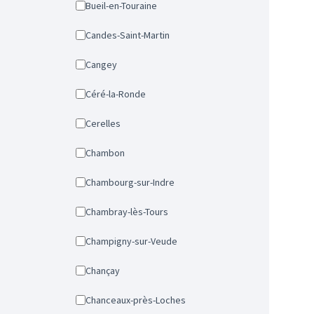
Bueil-en-Touraine
Candes-Saint-Martin
Cangey
Céré-la-Ronde
Cerelles
Chambon
Chambourg-sur-Indre
Chambray-lès-Tours
Champigny-sur-Veude
Chançay
Chanceaux-près-Loches