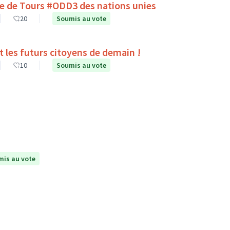
lle de Tours #ODD3 des nations unies
20
Soumis au vote
es du collège Pierre Corneille de Tours sont les futurs citoyens de demain !
10
Soumis au vote
is au vote