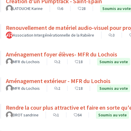
Création d'un Pumptrack - Saint-Epain
LATOUCHE Karine
6
28
Soumis au vote
Renouvellement de matériel audio-visuel pour pro
Association Intergénérationnelle de la Rabière
3
Aménagement foyer élèves- MFR du Lochois
MFR du Lochois
2
18
Soumis au vote
Aménagement extérieur - MFR du Lochois
MFR du Lochois
2
18
Soumis au vote
Rendre la cour plus attractive et faire en sorte qu
DROT sandrine
1
64
Soumis au vote