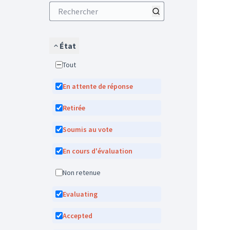
État
Tout
En attente de réponse
Retirée
Soumis au vote
En cours d'évaluation
Non retenue
Evaluating
Accepted