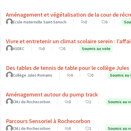
Aménagement et végétalisation de la cour de récr
Ecole maternelle Saint-Senoch
0
0
Sou
Vivre et entretenir un climat scolaire serein : l’affa
ASDEC
0
0
Soumis au vote
Des tables de tennis de table pour le collège Jule
Collège Jules Romains
0
0
Soumis au 
Aménagement autour du pump track
CMJ de Rochecorbon
0
1
Soumis au v
Parcours Sensoriel à Rochecorbon
CMJ de Rochecorbon
0
1
Soumis au v