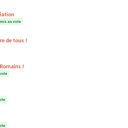
éation
mis au vote
ire de tous !
s Romains !
vote
ote
ote