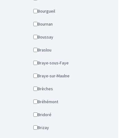
Bourgueil
Bournan
Boussay
Braslou
Braye-sous-Faye
Braye-sur-Maulne
Brèches
Bréhémont
Bridoré
Brizay