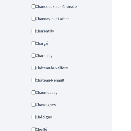
Chanceaux-sur-Choisille
Channay-sur-Lathan
Charentilly
Chargé
Charnizay
Château-la-Vallière
Château-Renault
Chaumussay
Chaveignes
Chédigny
Cheillé