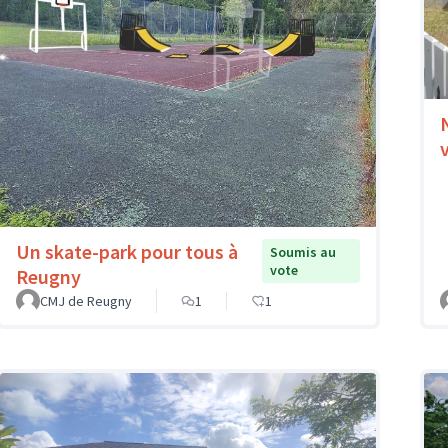
Un skate-park pour tous à
Soumis au
vote
Reugny
CMJ de Reugny
1
1