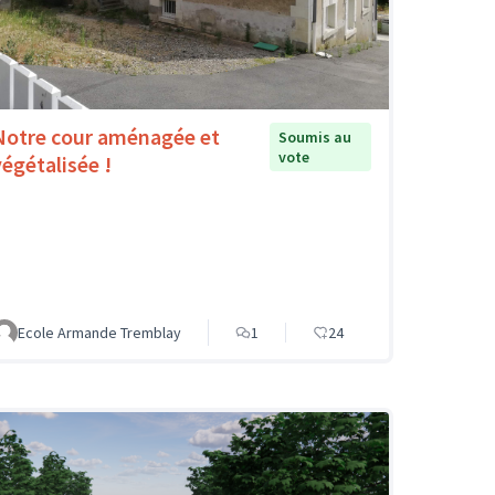
Notre cour aménagée et
Soumis au
vote
végétalisée !
Ecole Armande Tremblay
1
24