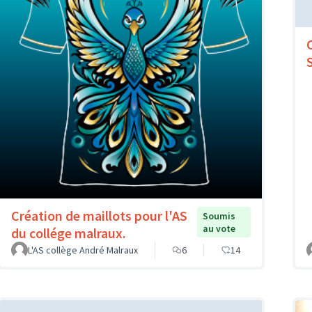
Création de maillots pour l'AS
Soumis
au vote
du collége malraux.
L'AS collège André Malraux
6
14