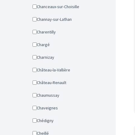
Chanceaux-sur-Choisille
Channay-sur-Lathan
Charentilly
Chargé
Charnizay
Château-la-Vallière
Château-Renault
Chaumussay
Chaveignes
Chédigny
Cheillé