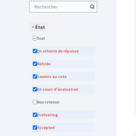
État
Tout
En attente de réponse
Retirée
Soumis au vote
En cours d'évaluation
Non retenue
Evaluating
Accepted