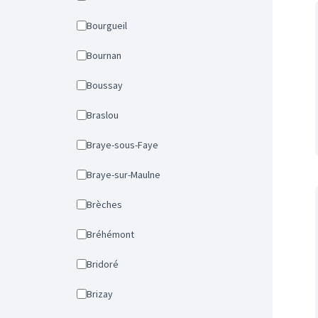
Bourgueil
Bournan
Boussay
Braslou
Braye-sous-Faye
Braye-sur-Maulne
Brèches
Bréhémont
Bridoré
Brizay