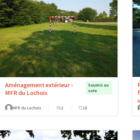
Aménagement extérieur -
Soumis au
vote
MFR du Lochois
MFR du Lochois
2
18