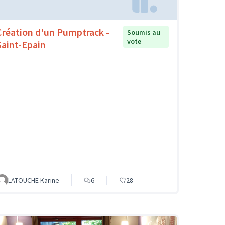
Création d'un Pumptrack -
Soumis au
vote
Saint-Epain
LATOUCHE Karine
6
28