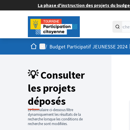
La phase d'instruction des projets du budget
Accueil
Menu principal
/
Budget Participatif JEUNESSE 2024
💡 Consulter
les projets
déposés
Le formulaire ci-dessous filtre
dynamiquement les résultats de la
recherche lorsque les conditions de
recherche sont modifiées.