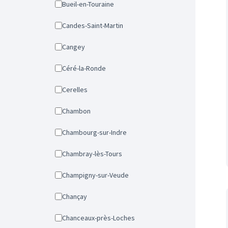
Bueil-en-Touraine
Candes-Saint-Martin
Cangey
Céré-la-Ronde
Cerelles
Chambon
Chambourg-sur-Indre
Chambray-lès-Tours
Champigny-sur-Veude
Chançay
Chanceaux-près-Loches