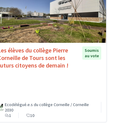
Les élèves du collège Pierre
Soumis
au vote
Corneille de Tours sont les
futurs citoyens de demain !
Ecodélégué.e.s du collège Corneille / Corneille
2030
1
10