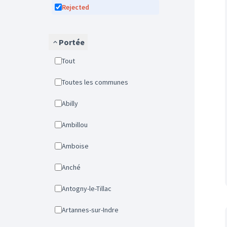
Rejected
Portée
Tout
Toutes les communes
Abilly
Ambillou
Amboise
Anché
Antogny-le-Tillac
Artannes-sur-Indre