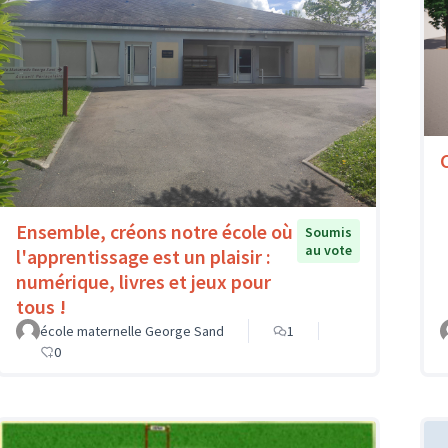
Ensemble, créons notre école où
Soumis
au vote
l'apprentissage est un plaisir :
numérique, livres et jeux pour
tous !
école maternelle George Sand
1
0