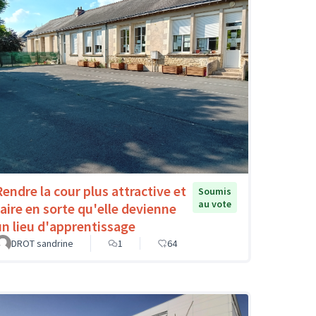
Rendre la cour plus attractive et
Soumis
au vote
faire en sorte qu'elle devienne
un lieu d'apprentissage
DROT sandrine
1
64