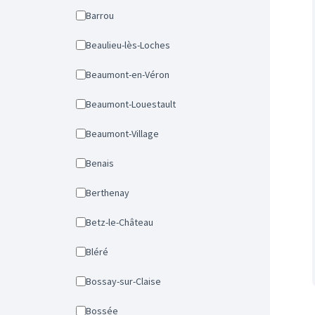
Barrou
Beaulieu-lès-Loches
Beaumont-en-Véron
Beaumont-Louestault
Beaumont-Village
Benais
Berthenay
Betz-le-Château
Bléré
Bossay-sur-Claise
Bossée