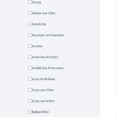
Assay
Athée-sur-Cher
Autrèche
Auzouer-en-Touraine
Avoine
Avon-les-Roches
Avrillé-les-Ponceaux
Azay-le-Rideau
Azay-sur-Cher
Azay-sur-Indre
Ballan-Miré