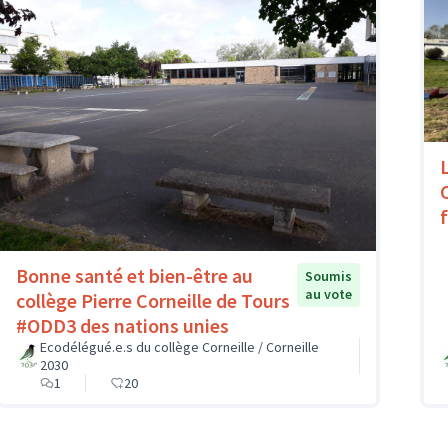
Bonne santé et bien-être au
Soumis
au vote
collège Pierre Corneille de Tours
#ODD3 des nations unies
Ecodélégué.e.s du collège Corneille / Corneille
2030
1
20