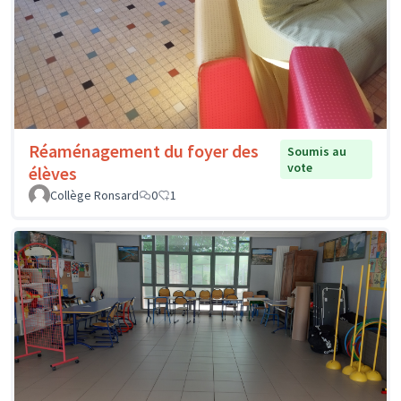
Réaménagement du foyer des
Soumis au
vote
élèves
Collège Ronsard
0
1