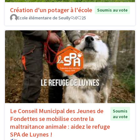
Création d'un potager à l'école
Soumis au vote
Ecole élémentaire de Seuilly
0
25
Le Conseil Municipal des Jeunes de
Soumis
au vote
Fondettes se mobilise contre la
maltraitance animale : aidez le refuge
SPA de Luynes !