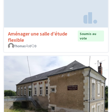
Aménager une salle d'étude
Soumis au
vote
flexible
Thomas
0
0