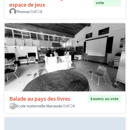
vote
espace de jeux
Thomas
0
0
Balade au pays des livres
Soumis au vote
Ecole maternelle Mariaude
0
0