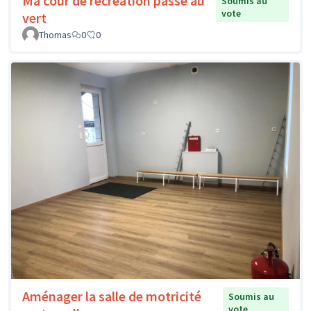
Ma cour de récréation passe au
Soumis au
vote
vert
Thomas
0
0
Aménager la salle de motricité
Soumis au
vote