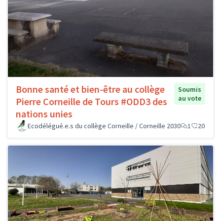
Bonne santé et bien-être au collège
Soumis
au vote
Pierre Corneille de Tours #ODD3 des
nations unies
Ecodélégué.e.s du collège Corneille / Corneille 2030
1
20