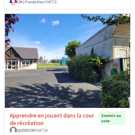
CMJ Fondettes
0
1
Apprendre en jouant dans la cour
Soumis au
vote
de récréation
QUENSON
0
0