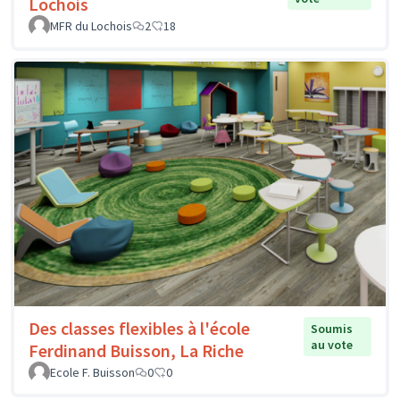
Lochois
MFR du Lochois
2
18
Des classes flexibles à l'école
Soumis
au vote
Ferdinand Buisson, La Riche
Ecole F. Buisson
0
0