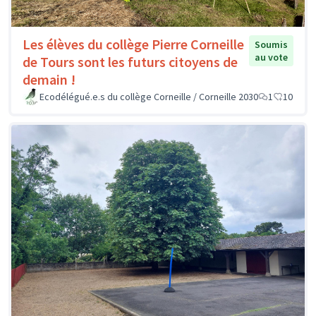
Les élèves du collège Pierre Corneille
Soumis
au vote
de Tours sont les futurs citoyens de
demain !
Ecodélégué.e.s du collège Corneille / Corneille 2030
1
10