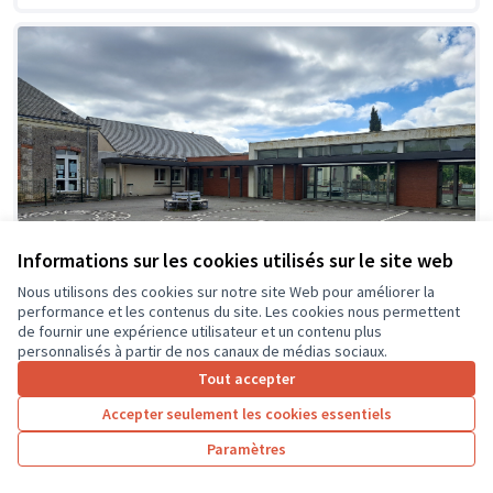
Informations sur les cookies utilisés sur le site web
Nous utilisons des cookies sur notre site Web pour améliorer la
performance et les contenus du site. Les cookies nous permettent
de fournir une expérience utilisateur et un contenu plus
personnalisés à partir de nos canaux de médias sociaux.
Tout accepter
Création d'espaces ombragés et
Soumis
Accepter seulement les cookies essentiels
au vote
zones de jeux détentes dans la cour
de l'école
Paramètres
Ecole primaire du Kiosque
0
26