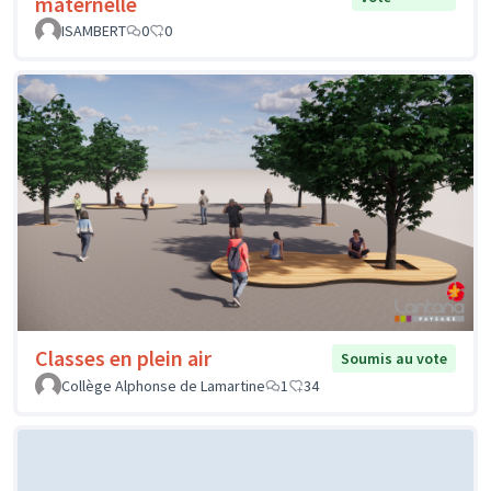
maternelle
ISAMBERT
0
0
Classes en plein air
Soumis au vote
Collège Alphonse de Lamartine
1
34