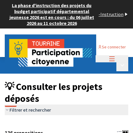
La phase d'instruction des projets du
budget participatif départemental
-
Instruction
jeunesse 2026 est en cours : du 06 juillet
2026 au 11 octobre 2026
Se connecter
Menu princi
Budget Participatif JEUNESSE 2024
/
Menu p
💡 Consulter les projets déposés
💡 Consulter les projets
déposés
Filtrer et rechercher
136 propositions