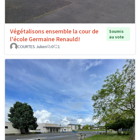
Végétalisons ensemble la cour de
Soumis
au vote
l'école Germaine Renauld!
COURTES Julien
0
1