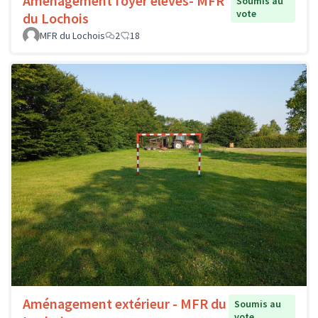
Aménagement foyer élèves- MFR
Soumis au
vote
du Lochois
MFR du Lochois
2
18
Aménagement extérieur - MFR du
Soumis au
vote