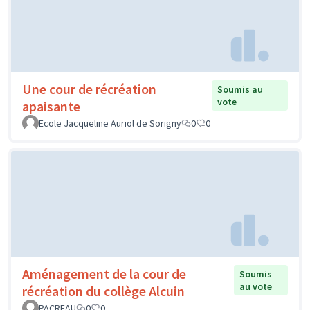
Une cour de récréation
Soumis au
vote
apaisante
Ecole Jacqueline Auriol de Sorigny
0
0
Aménagement de la cour de
Soumis
au vote
récréation du collège Alcuin
PACREAU
0
0