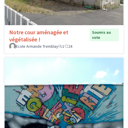
Notre cour aménagée et
Soumis au
vote
végétalisée !
Ecole Armande Tremblay
1
24