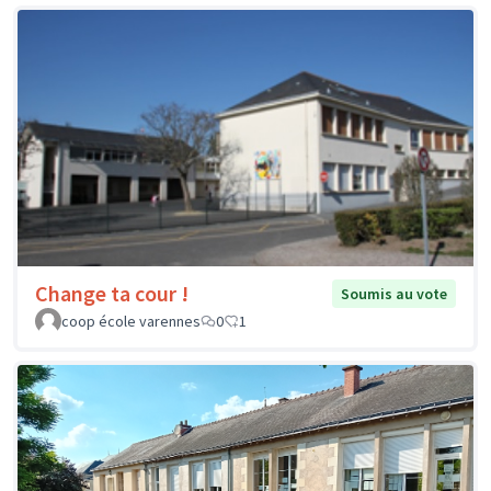
Change ta cour !
Soumis au vote
coop école varennes
0
1