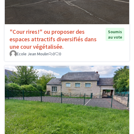
"Cour rires!" ou proposer des
Soumis
au vote
espaces attractifs diversifiés dans
une cour végétalisée.
Ecole Jean Moulin
0
0