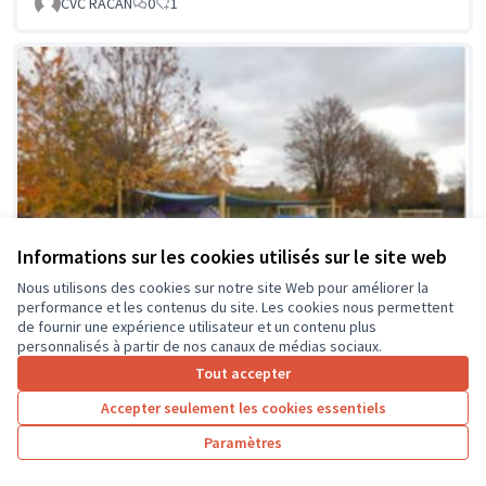
CVC RACAN
0
1
Informations sur les cookies utilisés sur le site web
Nous utilisons des cookies sur notre site Web pour améliorer la
performance et les contenus du site. Les cookies nous permettent
de fournir une expérience utilisateur et un contenu plus
personnalisés à partir de nos canaux de médias sociaux.
Tout accepter
Accepter seulement les cookies essentiels
La classe en dehors des murs
Soumis au vote
Paramètres
Collège Montrésor
0
0