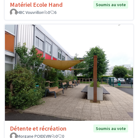
Matériel Ecole Hand
Soumis au vote
HBC Vouvrillon
0
6
Détente et récréation
Soumis au vote
Morgane POIDEVIN
0
0