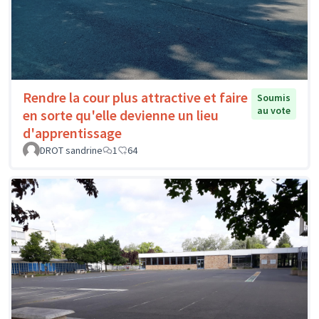
Rendre la cour plus attractive et faire
Soumis
au vote
en sorte qu'elle devienne un lieu
d'apprentissage
DROT sandrine
1
64