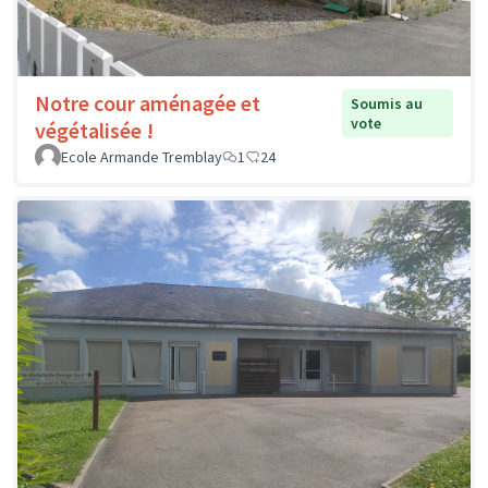
Notre cour aménagée et
Soumis au
vote
végétalisée !
Ecole Armande Tremblay
1
24