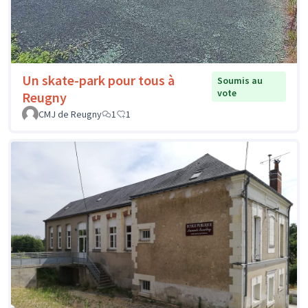
Un skate-park pour tous à
Soumis au
vote
Reugny
CMJ de Reugny
1
1