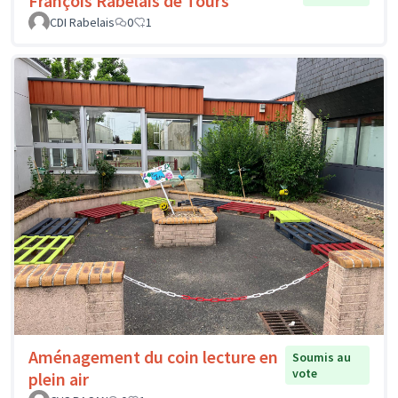
François Rabelais de Tours
CDI Rabelais
0
1
Aménagement du coin lecture en
Soumis au
vote
plein air