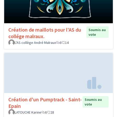
Création de maillots pour l'AS du
Soumis au
vote
collége malraux.
L'AS collège André Malraux
6
14
Création d'un Pumptrack - Saint-
Soumis au
vote
Epain
LATOUCHE Karine
6
28