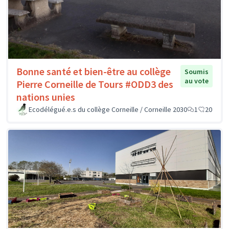
Bonne santé et bien-être au collège
Soumis
au vote
Pierre Corneille de Tours #ODD3 des
nations unies
Ecodélégué.e.s du collège Corneille / Corneille 2030
1
20