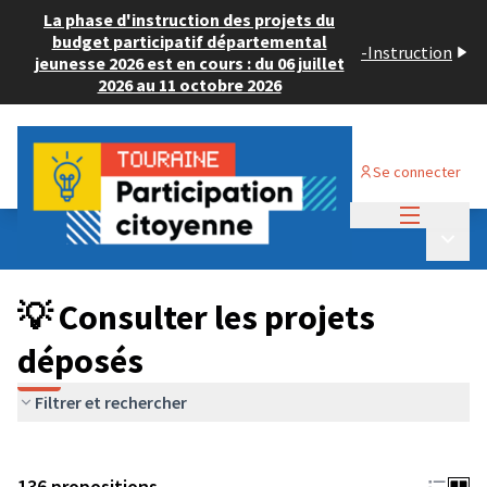
La phase d'instruction des projets du
budget participatif départemental
-
Instruction
jeunesse 2026 est en cours : du 06 juillet
2026 au 11 octobre 2026
Se connecter
Menu princi
Budget Participatif JEUNESSE 2024
/
Menu p
💡 Consulter les projets déposés
💡 Consulter les projets
déposés
Filtrer et rechercher
136 propositions