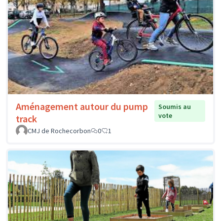
Aménagement autour du pump
Soumis au
vote
track
CMJ de Rochecorbon
0
1