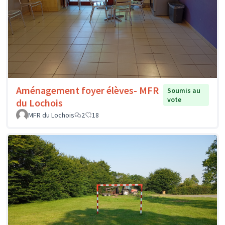
Aménagement foyer élèves- MFR
Soumis au
vote
du Lochois
MFR du Lochois
2
18