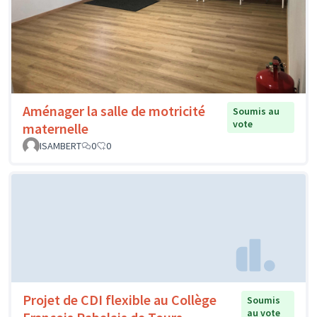
Aménager la salle de motricité
Soumis au
vote
maternelle
ISAMBERT
0
0
Projet de CDI flexible au Collège
Soumis
au vote