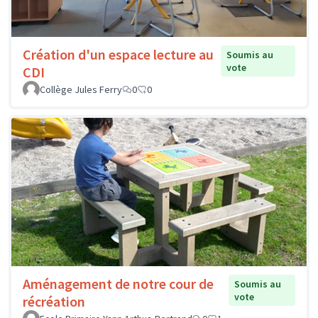
Création d'un espace lecture au
Soumis au
vote
CDI
Collège Jules Ferry
0
0
Aménagement de notre cour de
Soumis au
vote
récréation