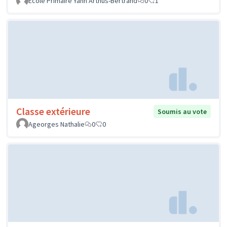
Ecole Primaire Yann Arthus-Bertrand
0
1
Classe extérieure
Soumis au vote
Ageorges Nathalie
0
0