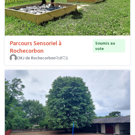
Parcours Sensoriel à
Soumis au
vote
Rochecorbon
CMJ de Rochecorbon
0
1