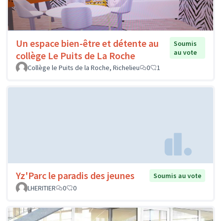
Un espace bien-être et détente au
Soumis
au vote
collège Le Puits de La Roche
Collège le Puits de la Roche, Richelieu
0
1
Yz'Parc le paradis des jeunes
Soumis au vote
LHERITIER
0
0