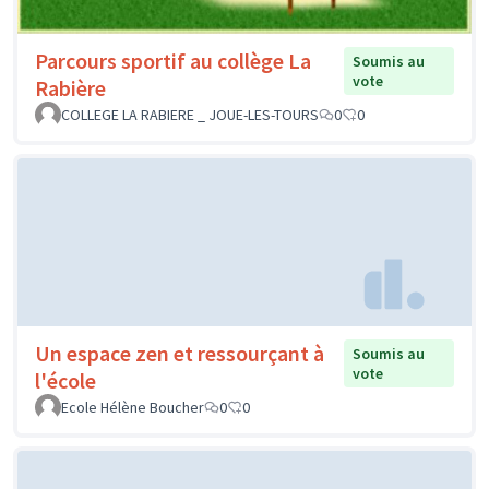
Parcours sportif au collège La
Soumis au
vote
Rabière
COLLEGE LA RABIERE _ JOUE-LES-TOURS
0
0
Un espace zen et ressourçant à
Soumis au
vote
l'école
Ecole Hélène Boucher
0
0