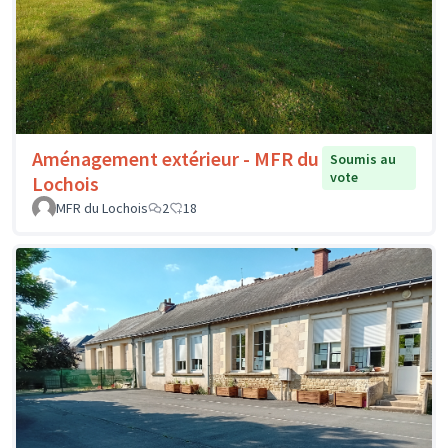
Aménagement extérieur - MFR du
Soumis au
vote
Lochois
MFR du Lochois
2
18