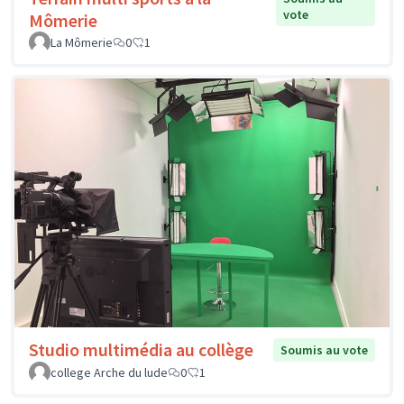
vote
Mômerie
La Mômerie
0
1
Studio multimédia au collège
Soumis au vote
college Arche du lude
0
1