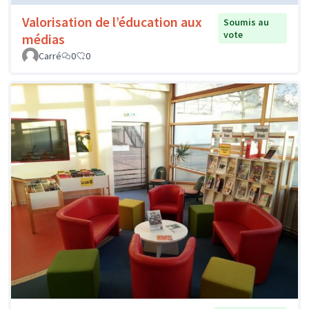
Valorisation de l’éducation aux
Soumis au
vote
médias
Carré
0
0