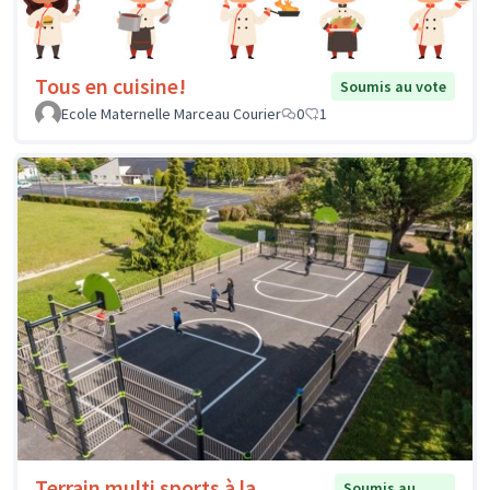
Tous en cuisine!
Soumis au vote
Ecole Maternelle Marceau Courier
0
1
Terrain multi sports à la
Soumis au