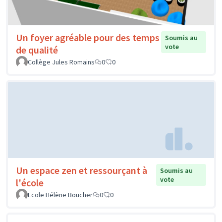
Un foyer agréable pour des temps
Soumis au
vote
de qualité
Collège Jules Romains
0
0
Un espace zen et ressourçant à
Soumis au
vote
l'école
Ecole Hélène Boucher
0
0