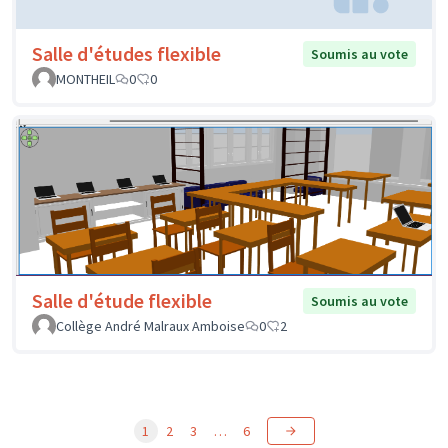
Salle d'études flexible
Soumis au vote
MONTHEIL
0
0
Salle d'étude flexible
Soumis au vote
Collège André Malraux Amboise
0
2
1
2
3
…
6