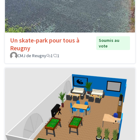
Un skate-park pour tous à
Soumis au
vote
Reugny
CMJ de Reugny
1
1