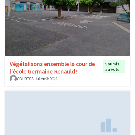
Végétalisons ensemble la cour de
Soumis
au vote
l'école Germaine Renauld!
COURTES Julien
0
1