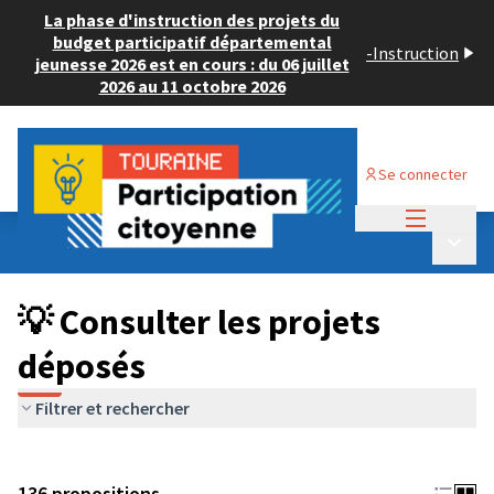
La phase d'instruction des projets du
budget participatif départemental
-
Instruction
jeunesse 2026 est en cours : du 06 juillet
2026 au 11 octobre 2026
Se connecter
Menu princi
Budget Participatif JEUNESSE 2024
/
Menu p
💡 Consulter les projets déposés
💡 Consulter les projets
déposés
Filtrer et rechercher
136 propositions