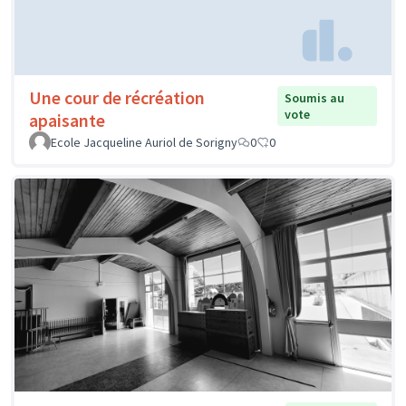
Une cour de récréation
Soumis au
vote
apaisante
Ecole Jacqueline Auriol de Sorigny
0
0