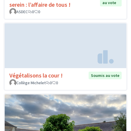
au vote
serein : l’affaire de tous !
ASDEC
0
0
Végétalisons la cour !
Soumis au vote
Collège Michelet
0
0