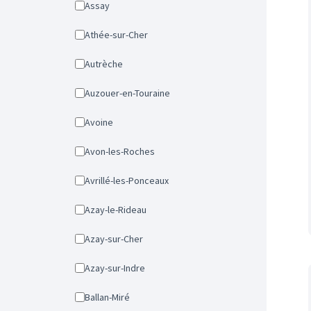
Assay
Athée-sur-Cher
Autrèche
Auzouer-en-Touraine
Avoine
Avon-les-Roches
Avrillé-les-Ponceaux
Azay-le-Rideau
Azay-sur-Cher
Azay-sur-Indre
Ballan-Miré