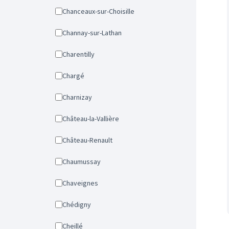
Chanceaux-sur-Choisille
Channay-sur-Lathan
Charentilly
Chargé
Charnizay
Château-la-Vallière
Château-Renault
Chaumussay
Chaveignes
Chédigny
Cheillé