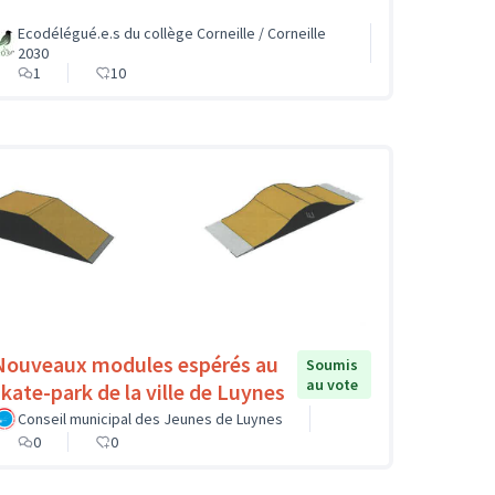
Ecodélégué.e.s du collège Corneille / Corneille
2030
1
10
Nouveaux modules espérés au
Soumis
au vote
skate-park de la ville de Luynes
Conseil municipal des Jeunes de Luynes
0
0