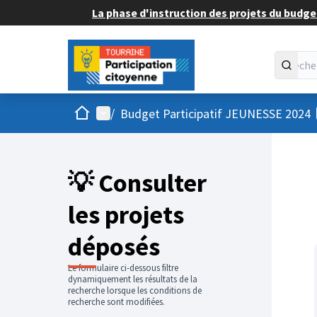
La phase d'instruction des projets du budget
Accueil
Menu principal
/
Budget Participatif JEUNESSE 2024
💡 Consulter
les projets
déposés
Le formulaire ci-dessous filtre
dynamiquement les résultats de la
recherche lorsque les conditions de
recherche sont modifiées.