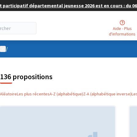
 participatif départemental jeunesse 2026 est en cours : du 06 
Aide - Plus
d'informations
Menu utilisateur
/
136 propositions
Aléatoire
Les plus récentes
A-Z (alphabétique)
Z-A (alphabétique inverse)
Le