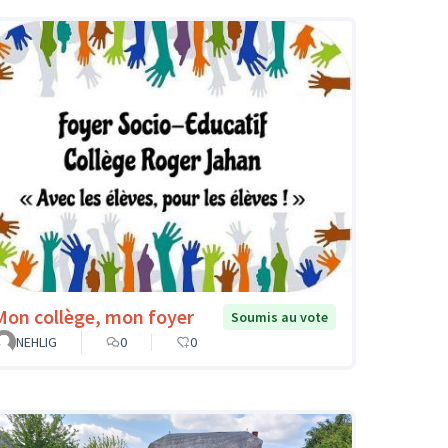
Mon collège, mon foyer
Soumis au vote
NEHLIG
0
0