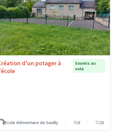
Création d'un potager à
Soumis au
vote
'école
Ecole élémentaire de Seuilly
0
25