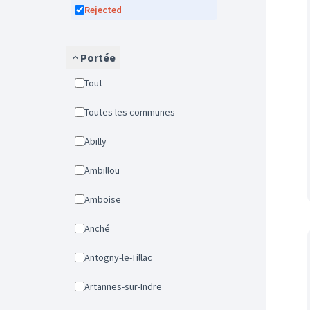
Rejected
Portée
Tout
Toutes les communes
Abilly
Ambillou
Amboise
Anché
Antogny-le-Tillac
Artannes-sur-Indre