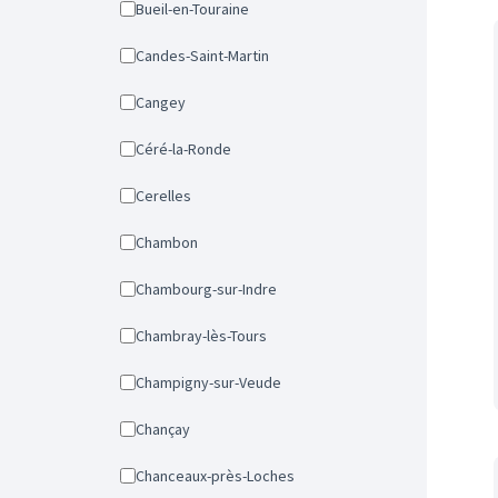
Bueil-en-Touraine
Candes-Saint-Martin
Cangey
Céré-la-Ronde
Cerelles
Chambon
Chambourg-sur-Indre
Chambray-lès-Tours
Champigny-sur-Veude
Chançay
Chanceaux-près-Loches