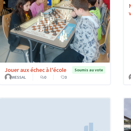
Jouer aux échec à l'école
Soumis au vote
WESSAL
0
0