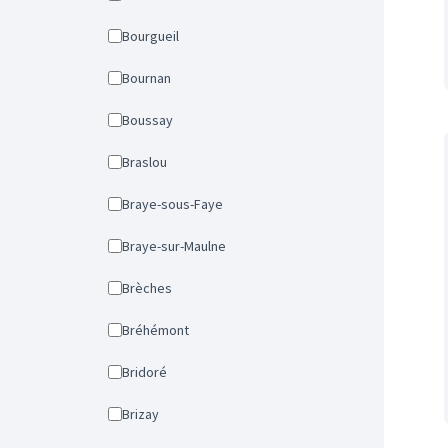
Bourgueil
Bournan
Boussay
Braslou
Braye-sous-Faye
Braye-sur-Maulne
Brèches
Bréhémont
Bridoré
Brizay