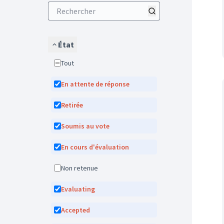
État
Tout
En attente de réponse
Retirée
Soumis au vote
En cours d'évaluation
Non retenue
Evaluating
Accepted