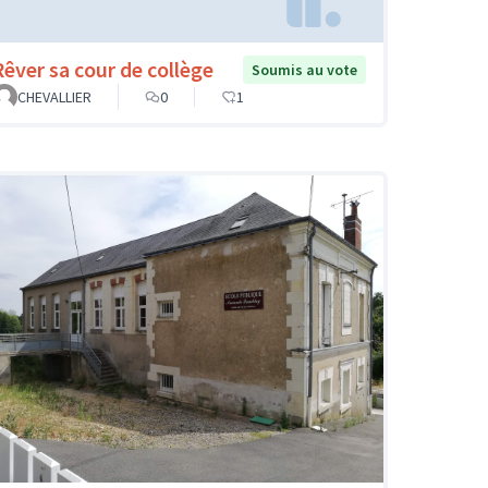
Rêver sa cour de collège
Soumis au vote
CHEVALLIER
0
1