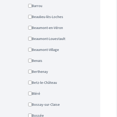
Barrou
Beaulieu-lès-Loches
Beaumont-en-Véron
Beaumont-Louestault
Beaumont-Village
Benais
Berthenay
Betz-le-Château
Bléré
Bossay-sur-Claise
Bossée