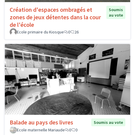
Création d'espaces ombragés et
Soumis
au vote
zones de jeux détentes dans la cour
de l'école
Ecole primaire du Kiosque
0
26
Balade au pays des livres
Soumis au vote
Ecole maternelle Mariaude
0
0