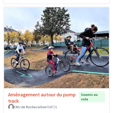
Aménagement autour du pump
Soumis au
vote
track
CMJ de Rochecorbon
0
1