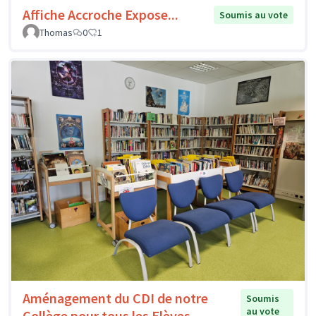
Affiche Accroche Expose...
Soumis au vote
Thomas
0
1
Aménagement du CDI de notre
Soumis
au vote
Collège pour tous les Elèves