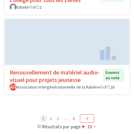
Gibelin
0
2
Renouvellement de matériel audio-
Soumis
au vote
visuel pour projets jeunesse
Association Intergénérationnelle de la Rabière
3
20
1
2
3
…
6
Résultats par page :
25