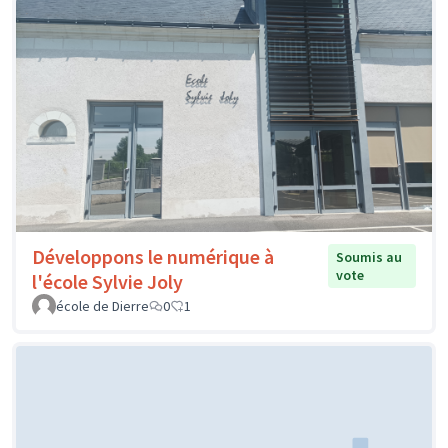
Développons le numérique à
Soumis au
vote
l'école Sylvie Joly
école de Dierre
0
1