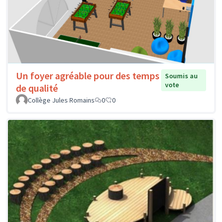
Un foyer agréable pour des temps
Soumis au
vote
de qualité
Collège Jules Romains
0
0