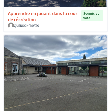
Apprendre en jouant dans la cour
Soumis au
vote
de récréation
QUENSON
0
0