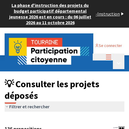
La phase d'instruction des projets du
budget participatif départemental
-
Instruction
jeunesse 2026 est en cours : du 06 juillet
2026 au 11 octobre 2026
Se connecter
Menu princi
Budget Participatif JEUNESSE 2024
/
Menu p
💡 Consulter les projets déposés
💡 Consulter les projets
déposés
Filtrer et rechercher
136 propositions