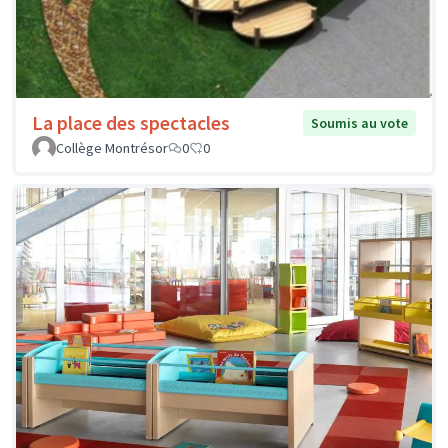
La place des spectacles
Soumis au vote
Collège Montrésor
0
0