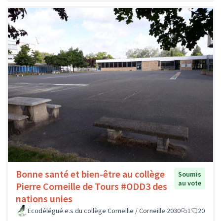
Bonne santé et bien-être au collège
Soumis
au vote
Pierre Corneille de Tours #ODD3 des
nations unies
Ecodélégué.e.s du collège Corneille / Corneille 2030
1
20