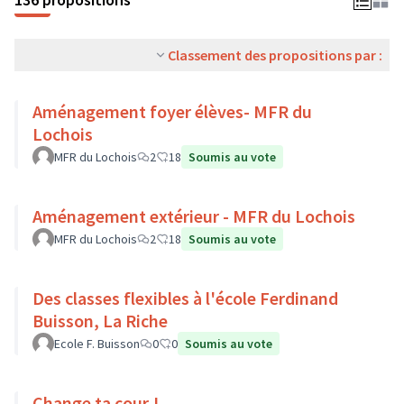
Classement des propositions par :
Aménagement foyer élèves- MFR du
Lochois
MFR du Lochois
2
18
Soumis au vote
Aménagement extérieur - MFR du Lochois
MFR du Lochois
2
18
Soumis au vote
Des classes flexibles à l'école Ferdinand
Buisson, La Riche
Ecole F. Buisson
0
0
Soumis au vote
Change ta cour !