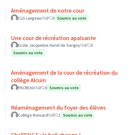
Aménagement de notre cour
CLG Langeais
0
0
Soumis au vote
Une cour de récréation apaisante
Ecole Jacqueline Auriol de Sorigny
0
0
Soumis au vote
Aménagement de la cour de récréation du
collège Alcuin
PACREAU
0
0
Soumis au vote
Réaménagement du foyer des élèves
Collège Ronsard
0
1
Soumis au vote
ChallENGE : le hall change !