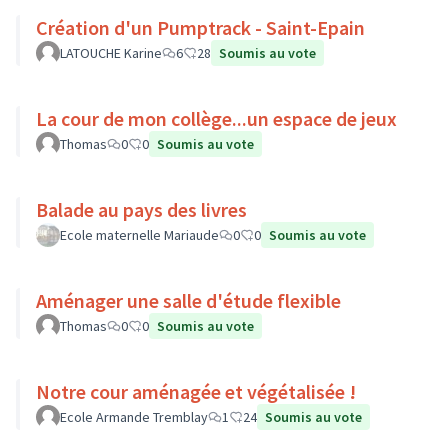
Création d'un Pumptrack - Saint-Epain
LATOUCHE Karine
6
28
Soumis au vote
La cour de mon collège...un espace de jeux
Thomas
0
0
Soumis au vote
Balade au pays des livres
Ecole maternelle Mariaude
0
0
Soumis au vote
Aménager une salle d'étude flexible
Thomas
0
0
Soumis au vote
Notre cour aménagée et végétalisée !
Ecole Armande Tremblay
1
24
Soumis au vote