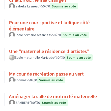
Isabelle Lasneau
0
0
Soumis au vote
Pour une cour sportive et ludique côté
élémentaire
Ecole primaire Artannes
0
0
Soumis au vote
Une "maternelle résidence d'artistes"
Ecole maternelle Mariaude
0
0
Soumis au vote
Ma cour de récréation passe au vert
Thomas
0
0
Soumis au vote
Aménager la salle de motricité maternelle
ISAMBERT
0
0
Soumis au vote