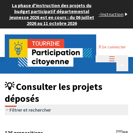
La phase d'instruction des projets du
budget participatif départemental
-
Instruction
jeunesse 2026 est en cours : du 06 juillet
2026 au 11 octobre 2026
Se connecter
Menu princi
Budget Participatif JEUNESSE 2024
/
Menu p
💡 Consulter les projets déposés
💡 Consulter les projets
déposés
Filtrer et rechercher
136 propositions