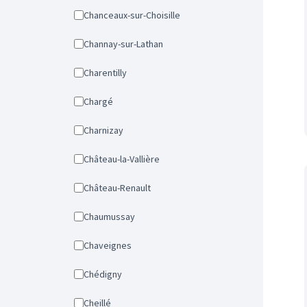
Chanceaux-sur-Choisille
Channay-sur-Lathan
Charentilly
Chargé
Charnizay
Château-la-Vallière
Château-Renault
Chaumussay
Chaveignes
Chédigny
Cheillé