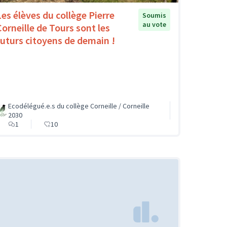
Les élèves du collège Pierre
Soumis
au vote
Corneille de Tours sont les
futurs citoyens de demain !
Ecodélégué.e.s du collège Corneille / Corneille
2030
1
10