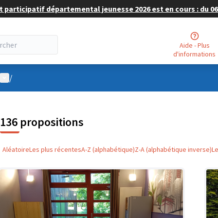
 participatif départemental jeunesse 2026 est en cours : du 06 
Aide - Plus
d'informations
Menu utilisateur
/
136 propositions
Aléatoire
Les plus récentes
A-Z (alphabétique)
Z-A (alphabétique inverse)
L