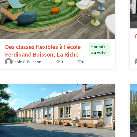
Des classes flexibles à l'école
Soumis
au vote
Ferdinand Buisson, La Riche
Ecole F. Buisson
0
0