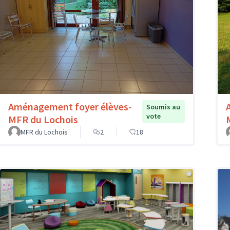
Aménagement foyer élèves-
Soumis au
vote
MFR du Lochois
MFR du Lochois
2
18