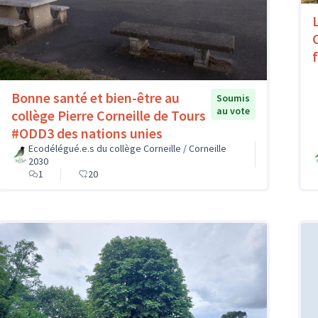
Bonne santé et bien-être au
Soumis
au vote
collège Pierre Corneille de Tours
#ODD3 des nations unies
Ecodélégué.e.s du collège Corneille / Corneille
2030
1
20