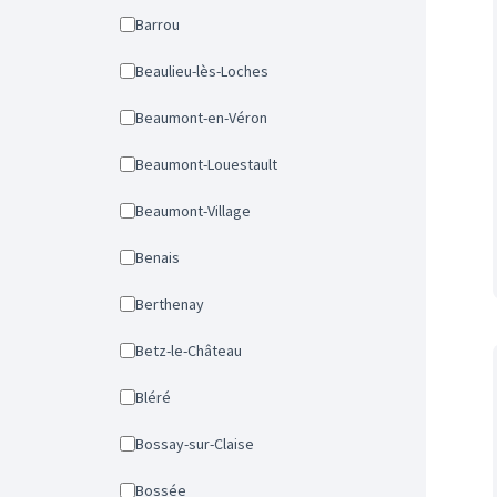
Barrou
Beaulieu-lès-Loches
Beaumont-en-Véron
Beaumont-Louestault
Beaumont-Village
Benais
Berthenay
Betz-le-Château
Bléré
Bossay-sur-Claise
Bossée