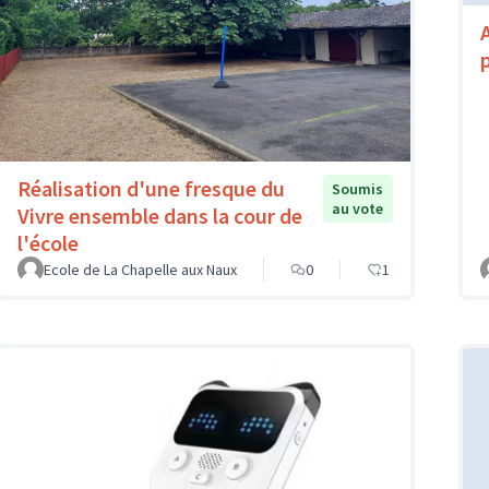
Réalisation d'une fresque du
Soumis
au vote
Vivre ensemble dans la cour de
l'école
Ecole de La Chapelle aux Naux
0
1