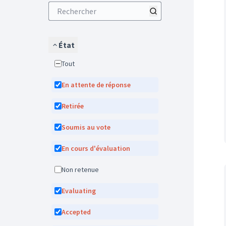
État
Tout
En attente de réponse
Retirée
Soumis au vote
En cours d'évaluation
Non retenue
Evaluating
Accepted