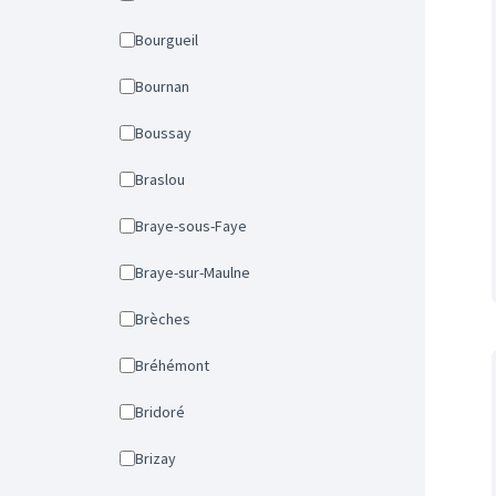
Bourgueil
Bournan
Boussay
Braslou
Braye-sous-Faye
Braye-sur-Maulne
Brèches
Bréhémont
Bridoré
Brizay