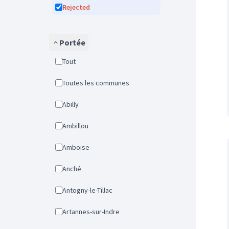
Rejected
Portée
Tout
Toutes les communes
Abilly
Ambillou
Amboise
Anché
Antogny-le-Tillac
Artannes-sur-Indre