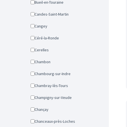
Bueil-en-Touraine
Candes-Saint-Martin
Cangey
Céré-la-Ronde
Cerelles
Chambon
Chambourg-sur-Indre
Chambray-lès-Tours
Champigny-sur-Veude
Chançay
Chanceaux-près-Loches