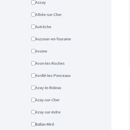
Assay
Athée-sur-Cher
Autrèche
Auzouer-en-Touraine
Avoine
Avon-les-Roches
Avrillé-les-Ponceaux
Azay-le-Rideau
Azay-sur-Cher
Azay-sur-Indre
Ballan-Miré