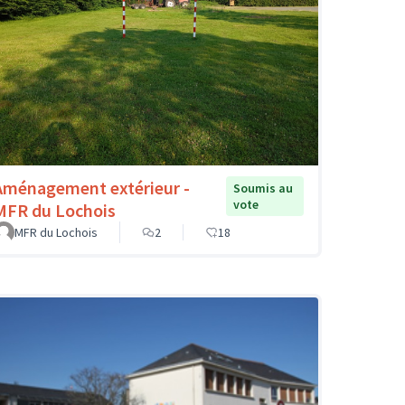
Aménagement extérieur -
Soumis au
vote
MFR du Lochois
MFR du Lochois
2
18