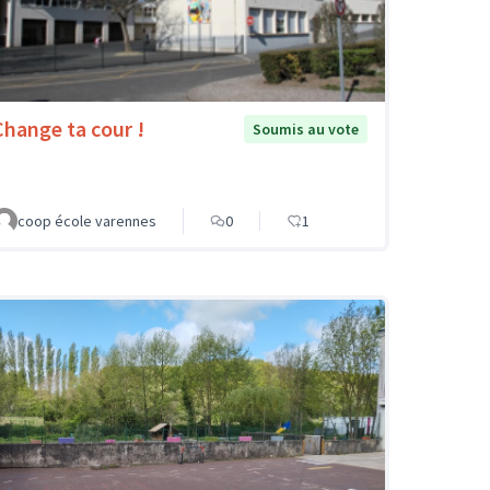
Change ta cour !
Soumis au vote
coop école varennes
0
1