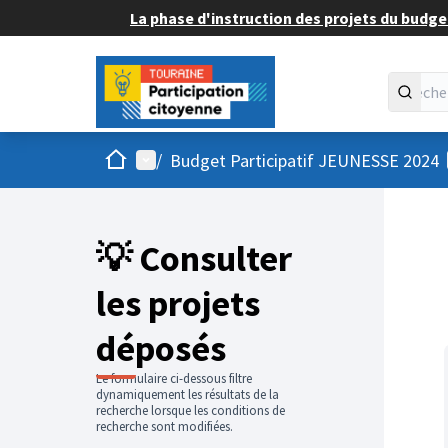
La phase d'instruction des projets du budget
Accueil
Menu principal
/
Budget Participatif JEUNESSE 2024
💡 Consulter
les projets
déposés
Le formulaire ci-dessous filtre
dynamiquement les résultats de la
recherche lorsque les conditions de
recherche sont modifiées.