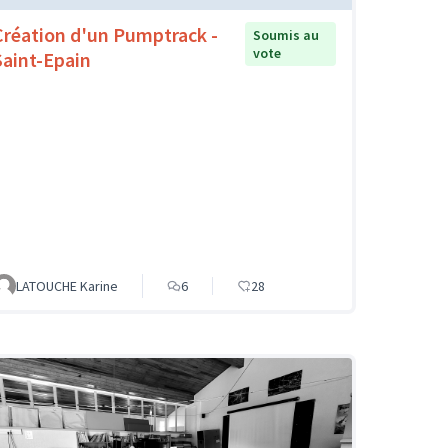
Création d'un Pumptrack -
Soumis au
vote
Saint-Epain
LATOUCHE Karine
6
28