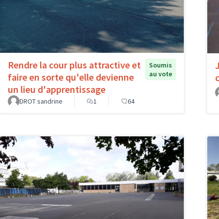
Rendre la cour plus attractive et
Soumis
au vote
faire en sorte qu'elle devienne
un lieu d'apprentissage
DROT sandrine
1
64