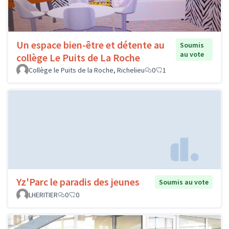
Un espace bien-être et détente au
Soumis
au vote
collège Le Puits de La Roche
Collège le Puits de la Roche, Richelieu
0
1
Yz'Parc le paradis des jeunes
Soumis au vote
LHERITIER
0
0