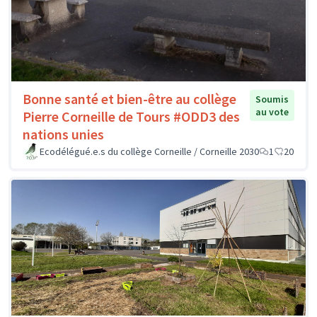
Bonne santé et bien-être au collège
Soumis
au vote
Pierre Corneille de Tours #ODD3 des
nations unies
Ecodélégué.e.s du collège Corneille / Corneille 2030
1
20