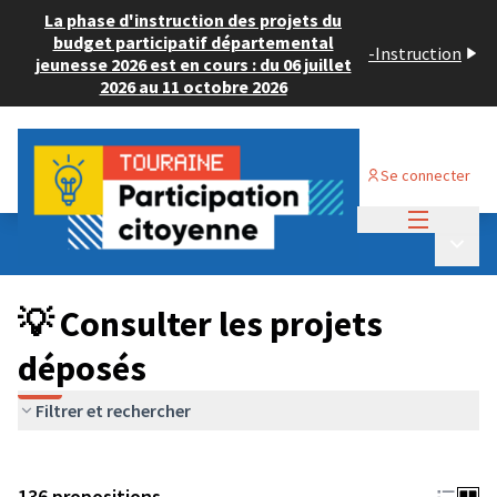
La phase d'instruction des projets du
budget participatif départemental
-
Instruction
jeunesse 2026 est en cours : du 06 juillet
2026 au 11 octobre 2026
Se connecter
Menu princi
Budget Participatif JEUNESSE 2024
/
Menu p
💡 Consulter les projets déposés
💡 Consulter les projets
déposés
Filtrer et rechercher
136 propositions