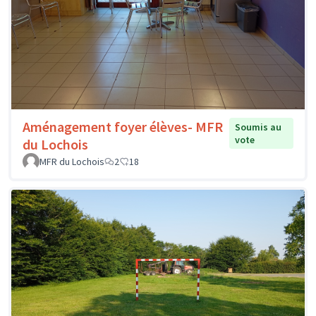
Aménagement foyer élèves- MFR
Soumis au
vote
du Lochois
MFR du Lochois
2
18