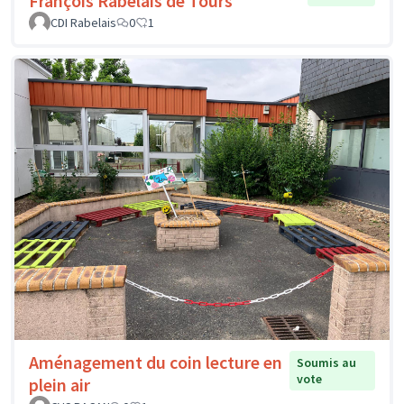
François Rabelais de Tours
CDI Rabelais
0
1
Aménagement du coin lecture en
Soumis au
vote
plein air