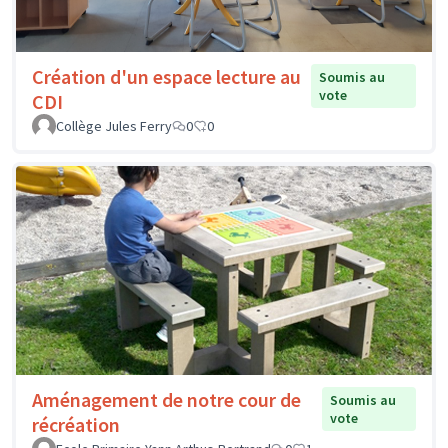
Création d'un espace lecture au
Soumis au
vote
CDI
Collège Jules Ferry
0
0
Aménagement de notre cour de
Soumis au
vote
récréation