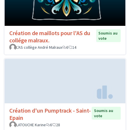
Création de maillots pour l'AS du
Soumis au
vote
collége malraux.
L'AS collège André Malraux
6
14
Création d'un Pumptrack - Saint-
Soumis au
vote
Epain
LATOUCHE Karine
6
28