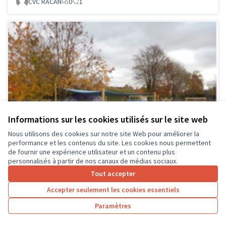
CVC RACAN
0
1
Informations sur les cookies utilisés sur le site web
Nous utilisons des cookies sur notre site Web pour améliorer la
performance et les contenus du site. Les cookies nous permettent
de fournir une expérience utilisateur et un contenu plus
personnalisés à partir de nos canaux de médias sociaux.
Tout accepter
Accepter seulement les cookies essentiels
La classe en dehors des murs
Soumis au vote
Paramètres
Collège Montrésor
0
0