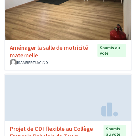
Aménager la salle de motricité
Soumis au
vote
maternelle
ISAMBERT
0
0
Projet de CDI flexible au Collège
Soumis
au vote