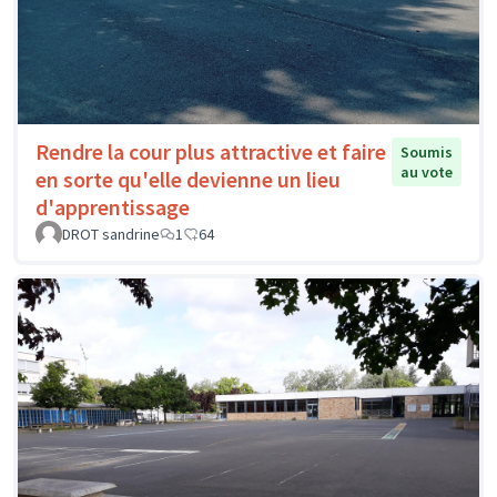
Rendre la cour plus attractive et faire
Soumis
au vote
en sorte qu'elle devienne un lieu
d'apprentissage
DROT sandrine
1
64