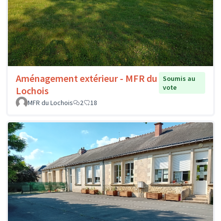
Aménagement extérieur - MFR du
Soumis au
vote
Lochois
MFR du Lochois
2
18