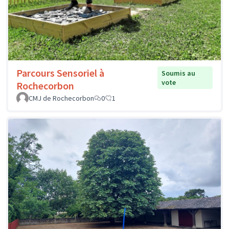
Parcours Sensoriel à
Soumis au
vote
Rochecorbon
CMJ de Rochecorbon
0
1