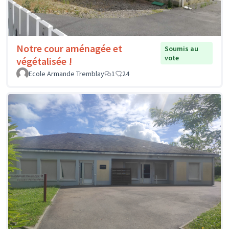
Notre cour aménagée et
Soumis au
vote
végétalisée !
Ecole Armande Tremblay
1
24