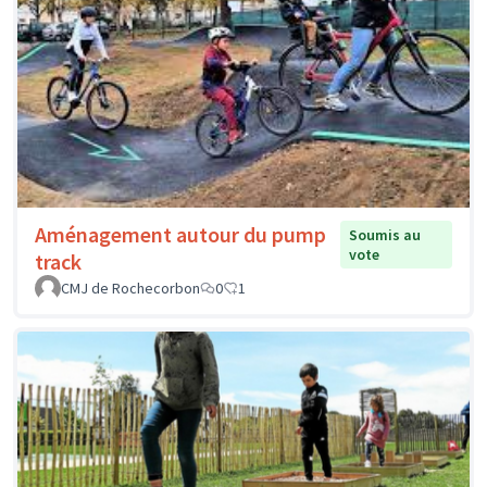
Aménagement autour du pump
Soumis au
vote
track
CMJ de Rochecorbon
0
1