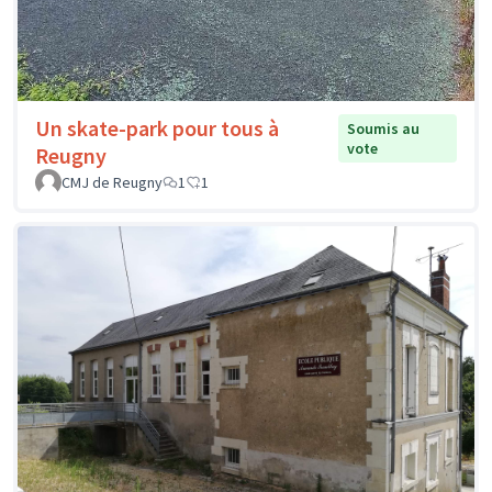
Un skate-park pour tous à
Soumis au
vote
Reugny
CMJ de Reugny
1
1