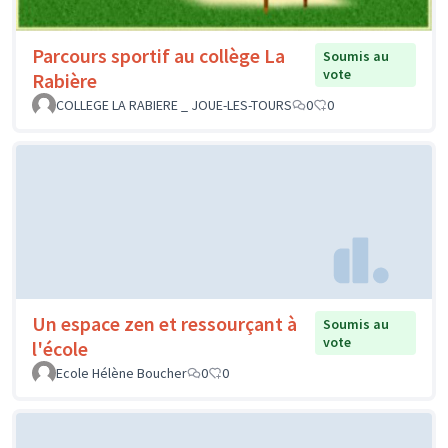
Parcours sportif au collège La
Soumis au
vote
Rabière
COLLEGE LA RABIERE _ JOUE-LES-TOURS
0
0
Un espace zen et ressourçant à
Soumis au
vote
l'école
Ecole Hélène Boucher
0
0