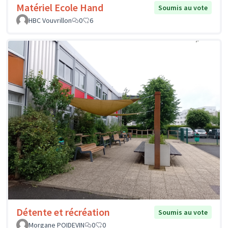
Matériel Ecole Hand
Soumis au vote
HBC Vouvrillon
0
6
Détente et récréation
Soumis au vote
Morgane POIDEVIN
0
0