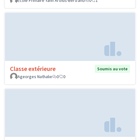
Ecole Primaire Yann Arthus-Bertrand
0
1
Classe extérieure
Soumis au vote
Ageorges Nathalie
0
0