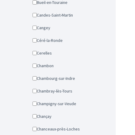
Bueil-en-Touraine
Candes-Saint-Martin
Cangey
Céré-la-Ronde
Cerelles
Chambon
Chambourg-sur-Indre
Chambray-lès-Tours
Champigny-sur-Veude
Chançay
Chanceaux-près-Loches