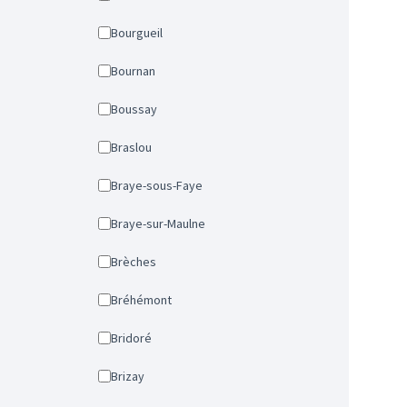
Bourgueil
Bournan
Boussay
Braslou
Braye-sous-Faye
Braye-sur-Maulne
Brèches
Bréhémont
Bridoré
Brizay