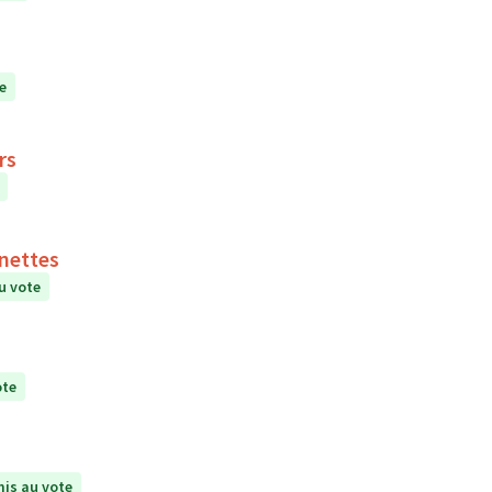
e
rs
inettes
u vote
ote
is au vote