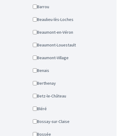
Barrou
Beaulieu-lès-Loches
Beaumont-en-Véron
Beaumont-Louestault
Beaumont-Village
Benais
Berthenay
Betz-le-Château
Bléré
Bossay-sur-Claise
Bossée