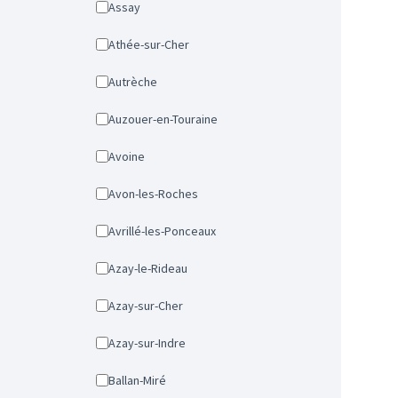
Assay
Athée-sur-Cher
Autrèche
Auzouer-en-Touraine
Avoine
Avon-les-Roches
Avrillé-les-Ponceaux
Azay-le-Rideau
Azay-sur-Cher
Azay-sur-Indre
Ballan-Miré