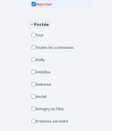
Rejected
Portée
Tout
Toutes les communes
Abilly
Ambillou
Amboise
Anché
Antogny-le-Tillac
Artannes-sur-Indre