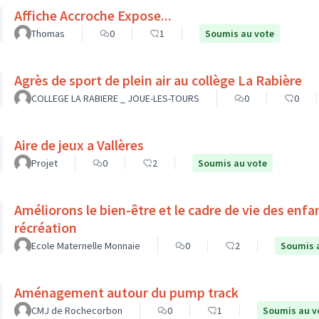
Affiche Accroche Expose...
Thomas
0
1
Soumis au vote
Agrès de sport de plein air au collège La Rabière
COLLEGE LA RABIERE _ JOUE-LES-TOURS
0
0
Aire de jeux a Vallères
Projet
0
2
Soumis au vote
Améliorons le bien-être et le cadre de vie des enf
récréation
Ecole Maternelle Monnaie
0
2
Soumis 
Aménagement autour du pump track
CMJ de Rochecorbon
0
1
Soumis au v