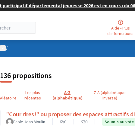
 participatif départemental jeunesse 2026 est en cours : du 06 
Aide - Plus
d'informations
Menu utilisateur
/
136 propositions
Les plus
A-Z
Z-A (alphabétique
Aléatoire
récentes
(alphabétique)
inverse)
"Cour rires!" ou proposer des espaces attractifs d
Ecole Jean Moulin
0
0
Soumis au vote