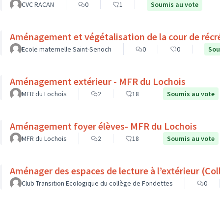
CVC RACAN
0
1
Soumis au vote
Aménagement et végétalisation de la cour de récr
Ecole maternelle Saint-Senoch
0
0
Sou
Aménagement extérieur - MFR du Lochois
MFR du Lochois
2
18
Soumis au vote
Aménagement foyer élèves- MFR du Lochois
MFR du Lochois
2
18
Soumis au vote
Aménager d
Club Transition Ecologique du collège de Fondettes
0