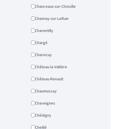
Chanceaux-sur-Choisille
Channay-sur-Lathan
Charentilly
Chargé
Charnizay
Château-la-Vallière
Château-Renault
Chaumussay
Chaveignes
Chédigny
Cheillé