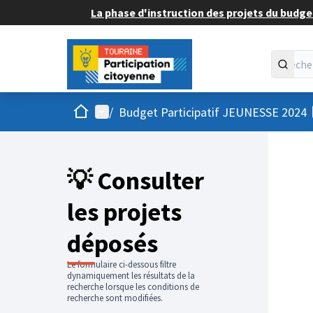
La phase d'instruction des projets du budget
Accueil
Menu principal
/
Budget Participatif JEUNESSE 2024
💡 Consulter
les projets
déposés
Le formulaire ci-dessous filtre
dynamiquement les résultats de la
recherche lorsque les conditions de
recherche sont modifiées.