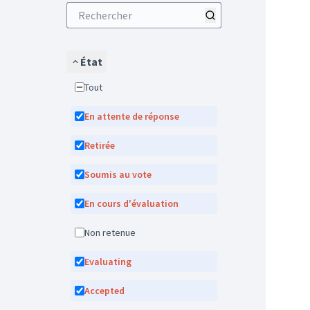
État
Tout
En attente de réponse
Retirée
Soumis au vote
En cours d'évaluation
Non retenue
Evaluating
Accepted