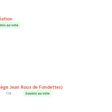
éation
mis au vote
es espaces de lecture à l’extérieur (Collège Jean Roux de Fondettes)
0
Soumis au vote