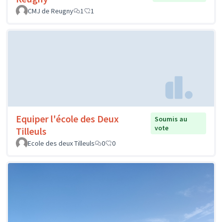
CMJ de Reugny
1
1
Equiper l'école des Deux
Soumis au
vote
Tilleuls
Ecole des deux Tilleuls
0
0