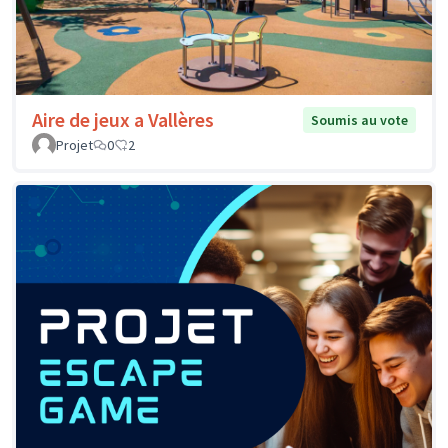
Aire de jeux a Vallères
Soumis au vote
Projet
0
2