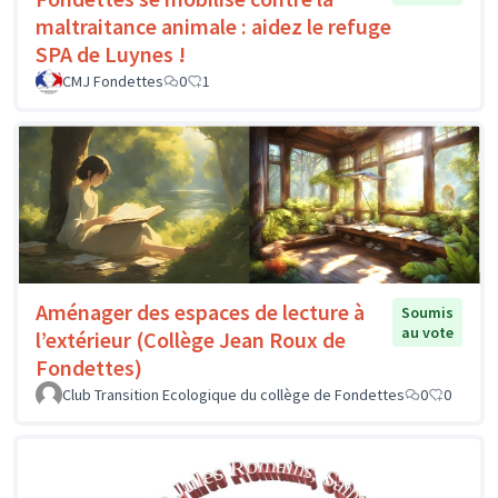
maltraitance animale : aidez le refuge
SPA de Luynes !
CMJ Fondettes
0
1
Aménager des espaces de lecture à
Soumis
au vote
l’extérieur (Collège Jean Roux de
Fondettes)
Club Transition Ecologique du collège de Fondettes
0
0