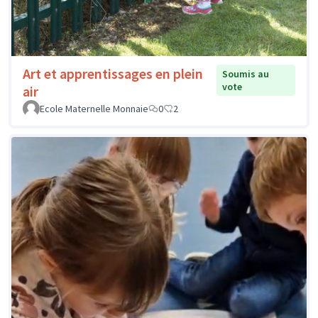
Art et apprentissages en plein
Soumis au
vote
air
Ecole Maternelle Monnaie
0
2