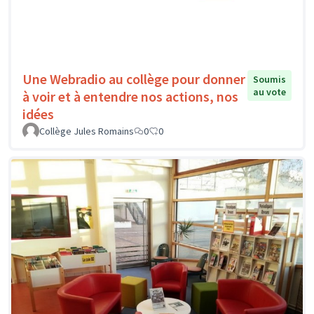
Une Webradio au collège pour donner
Soumis
au vote
à voir et à entendre nos actions, nos
idées
Collège Jules Romains
0
0