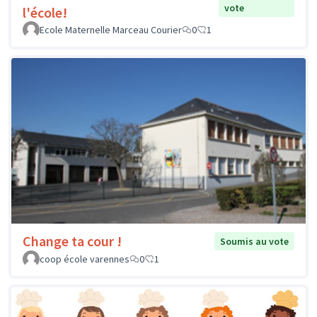
vote
l'école!
Ecole Maternelle Marceau Courier
0
1
Change ta cour !
Soumis au vote
coop école varennes
0
1