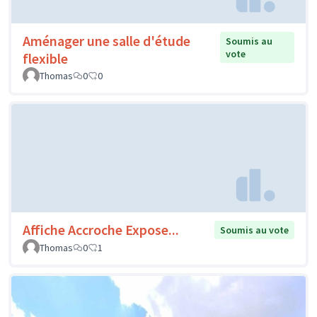
Aménager une salle d'étude
Soumis au
vote
flexible
Thomas
0
0
Affiche Accroche Expose...
Soumis au vote
Thomas
0
1