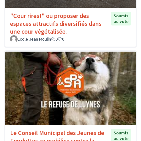
"Cour rires!" ou proposer des
Soumis
au vote
espaces attractifs diversifiés dans
une cour végétalisée.
Ecole Jean Moulin
0
0
Le Conseil Municipal des Jeunes de
Soumis
au vote
Fondettes se mobilise contre la