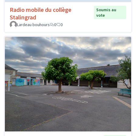
Radio mobile du collège
Soumis au
vote
Stalingrad
Lardeau bouhours
0
0