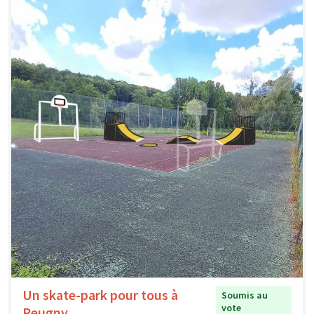
Un skate-park pour tous à
Soumis au
vote
Reugny