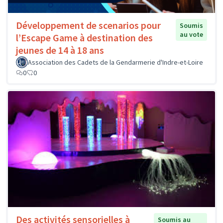
Développement de scenarios pour
Soumis
au vote
l’Escape Game à destination des
jeunes de 14 à 18 ans
Association des Cadets de la Gendarmerie d'Indre-et-Loire
0
0
Des activités sensorielles à
Soumis au