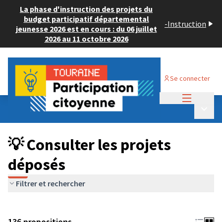
La phase d'instruction des projets du
budget participatif départemental
-
Instruction
jeunesse 2026 est en cours : du 06 juillet
2026 au 11 octobre 2026
Se connecter
Menu princi
Budget Participatif JEUNESSE 2024
/
Menu p
💡 Consulter les projets déposés
💡 Consulter les projets
déposés
Filtrer et rechercher
136 propositions