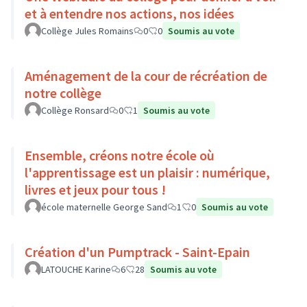
et à entendre nos actions, nos idées
Collège Jules Romains
0
0
Soumis au vote
Aménagement de la cour de récréation de
notre collège
Collège Ronsard
0
1
Soumis au vote
Ensemble, créons notre école où
l'apprentissage est un plaisir : numérique,
livres et jeux pour tous !
école maternelle George Sand
1
0
Soumis au vote
Création d'un Pumptrack - Saint-Epain
LATOUCHE Karine
6
28
Soumis au vote