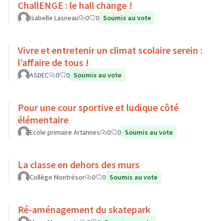
ChallENGE : le hall change !
Isabelle Lasneau
0
0
Soumis au vote
Vivre et entretenir un climat scolaire serein :
l’affaire de tous !
ASDEC
0
0
Soumis au vote
Pour une cour sportive et ludique côté
élémentaire
Ecole primaire Artannes
0
0
Soumis au vote
La classe en dehors des murs
Collège Montrésor
0
0
Soumis au vote
Ré-aménagement du skatepark