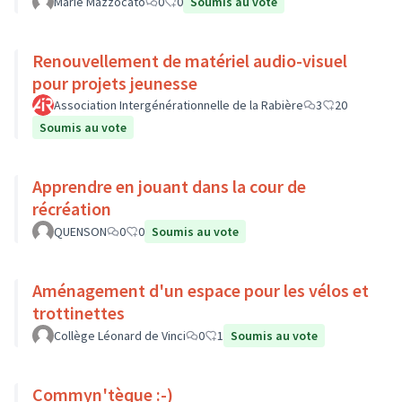
Marie Mazzocato
0
0
Soumis au vote
Renouvellement de matériel audio-visuel
pour projets jeunesse
Association Intergénérationnelle de la Rabière
3
20
Soumis au vote
Apprendre en jouant dans la cour de
récréation
QUENSON
0
0
Soumis au vote
Aménagement d'un espace pour les vélos et
trottinettes
Collège Léonard de Vinci
0
1
Soumis au vote
Commyn'tèque :-)