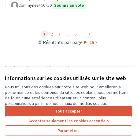
Commynes
0
0
Soumis au vote
1
2
3
…
6
Résultats par page :
25
Voir toutes les propositions retirées
Informations sur les cookies utilisés sur le site web
Nous utilisons des cookies sur notre site Web pour améliorer la
Conditions d'utilisation
performance et les contenus du site. Les cookies nous permettent
Paramètres des cookies
de fournir une expérience utilisateur et un contenu plus
CD37 sur X
CD37 sur Facebook
CD37 sur Instagram
CD37 sur YouTube
personnalisés à partir de nos canaux de médias sociaux.
(Lien externe)
(Lien externe)
(Lien externe)
(Lien externe)
Tout accepter
Accepter seulement les cookies essentiels
Licence Cre
(Lien extern
Paramètres
(Lien externe)
Site réalisé grâce au
logiciel libre Decidim
.