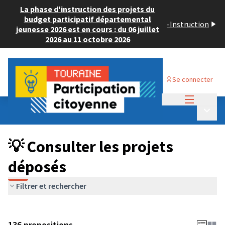
La phase d'instruction des projets du
budget participatif départemental
-
Instruction
jeunesse 2026 est en cours : du 06 juillet
2026 au 11 octobre 2026
Se connecter
Menu princi
Budget Participatif JEUNESSE 2024
/
Menu p
💡 Consulter les projets déposés
💡 Consulter les projets
déposés
Filtrer et rechercher
136 propositions