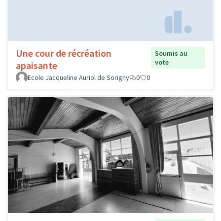
Une cour de récréation
Soumis au
vote
apaisante
Ecole Jacqueline Auriol de Sorigny
0
0