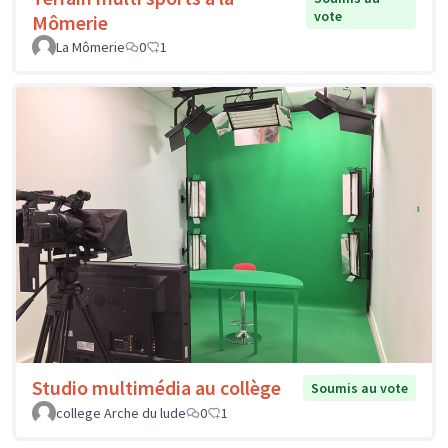
vote
Mômerie
La Mômerie
0
1
Studio multimédia au collège
Soumis au vote
college Arche du lude
0
1