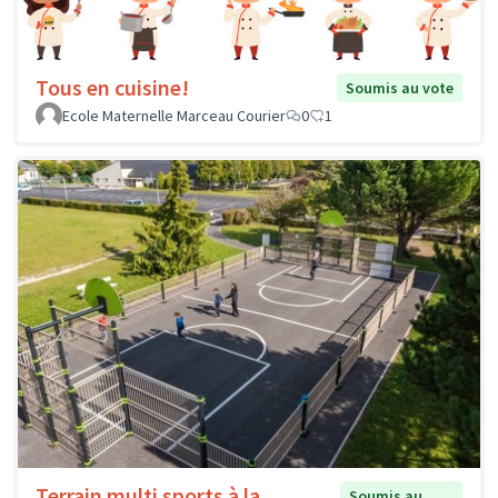
Tous en cuisine!
Soumis au vote
Ecole Maternelle Marceau Courier
0
1
Terrain multi sports à la
Soumis au