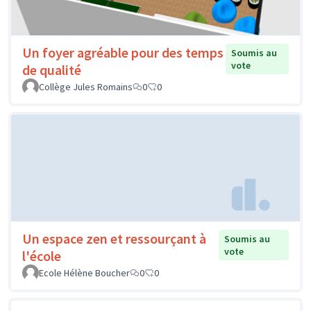
Un foyer agréable pour des temps
Soumis au
vote
de qualité
Collège Jules Romains
0
0
Un espace zen et ressourçant à
Soumis au
vote
l'école
Ecole Hélène Boucher
0
0