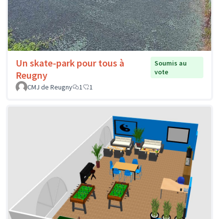
Un skate-park pour tous à
Soumis au
vote
Reugny
CMJ de Reugny
1
1