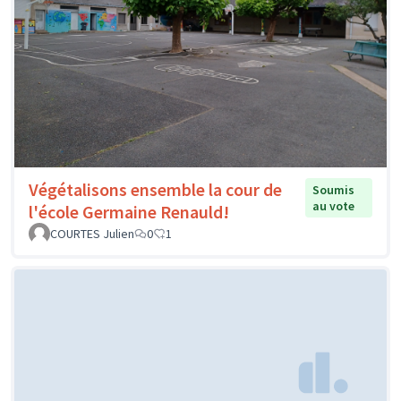
Végétalisons ensemble la cour de
Soumis
au vote
l'école Germaine Renauld!
COURTES Julien
0
1