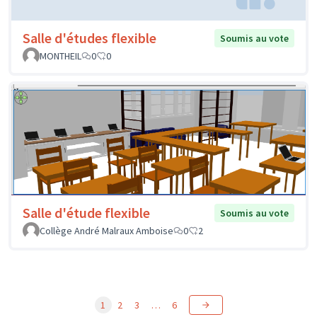
Salle d'études flexible
Soumis au vote
MONTHEIL
0
0
Salle d'étude flexible
Soumis au vote
Collège André Malraux Amboise
0
2
1
2
3
…
6