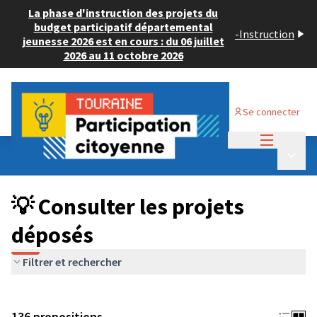
La phase d'instruction des projets du
budget participatif départemental
-
Instruction
jeunesse 2026 est en cours : du 06 juillet
2026 au 11 octobre 2026
Se connecter
Menu princi
Budget Participatif JEUNESSE 2024
/
Menu p
💡 Consulter les projets déposés
💡 Consulter les projets
déposés
Filtrer et rechercher
136 propositions