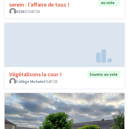
au vote
serein : l’affaire de tous !
ASDEC
0
0
Végétalisons la cour !
Soumis au vote
Collège Michelet
0
0