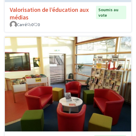
Valorisation de l’éducation aux
Soumis au
vote
médias
Carré
0
0