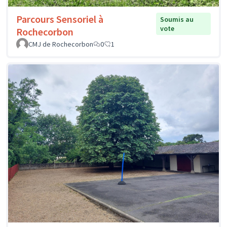
Parcours Sensoriel à
Soumis au
vote
Rochecorbon
CMJ de Rochecorbon
0
1