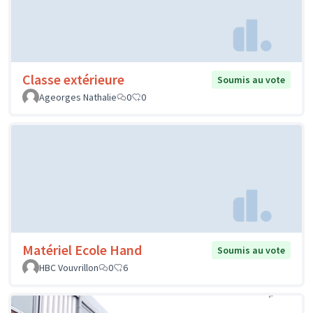
Classe extérieure
Soumis au vote
Ageorges Nathalie
0
0
Matériel Ecole Hand
Soumis au vote
HBC Vouvrillon
0
6