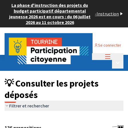
La phase d'instruction des projets du
budget participatif départemental
-
Instruction
jeunesse 2026 est en cours : du 06 juillet
2026 au 11 octobre 2026
Se connecter
Menu princi
Budget Participatif JEUNESSE 2024
/
Menu p
💡 Consulter les projets déposés
💡 Consulter les projets
déposés
Filtrer et rechercher
136 propositions