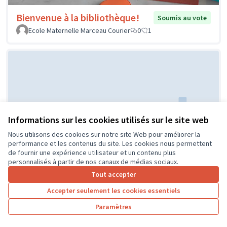
Bienvenue à la bibliothèque!
Soumis au vote
Ecole Maternelle Marceau Courier
0
1
Informations sur les cookies utilisés sur le site web
Nous utilisons des cookies sur notre site Web pour améliorer la
Réaménagement de la classe de
Soumis au
performance et les contenus du site. Les cookies nous permettent
vote
CP
de fournir une expérience utilisateur et un contenu plus
personnalisés à partir de nos canaux de médias sociaux.
ECOLE PUBLIQUE
0
0
Tout accepter
Accepter seulement les cookies essentiels
Paramètres