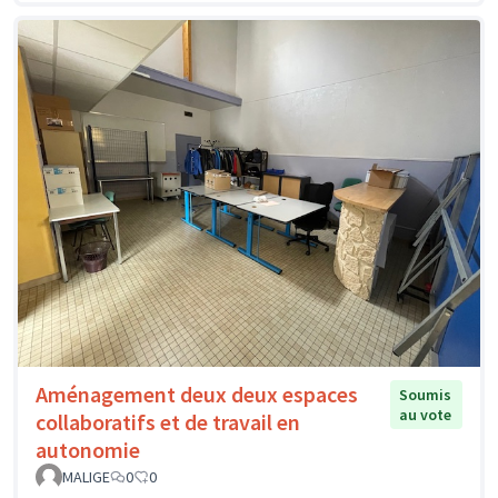
Aménagement deux deux espaces
Soumis
au vote
collaboratifs et de travail en
autonomie
MALIGE
0
0