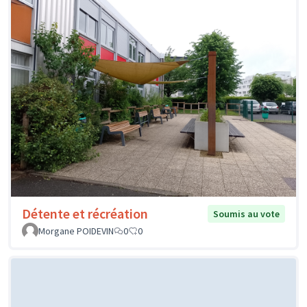
Détente et récréation
Soumis au vote
Morgane POIDEVIN
0
0