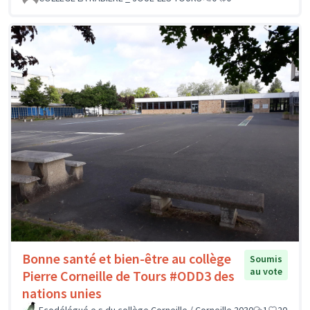
Bonne santé et bien-être au collège
Soumis
au vote
Pierre Corneille de Tours #ODD3 des
nations unies
Ecodélégué.e.s du collège Corneille / Corneille 2030
1
20