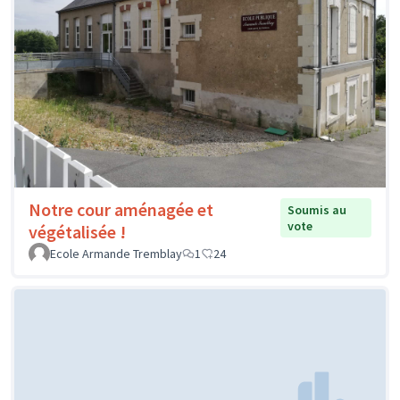
Notre cour aménagée et
Soumis au
vote
végétalisée !
Ecole Armande Tremblay
1
24