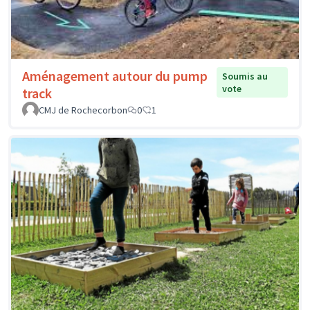
Aménagement autour du pump
Soumis au
vote
track
CMJ de Rochecorbon
0
1