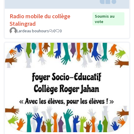
Radio mobile du collège
Soumis au
vote
Stalingrad
Lardeau bouhours
0
0