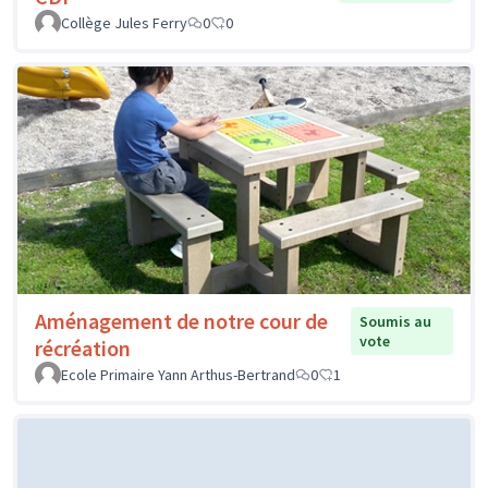
Collège Jules Ferry
0
0
Aménagement de notre cour de
Soumis au
vote
récréation
Ecole Primaire Yann Arthus-Bertrand
0
1