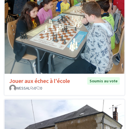
Jouer aux échec à l'école
Soumis au vote
WESSAL
0
0