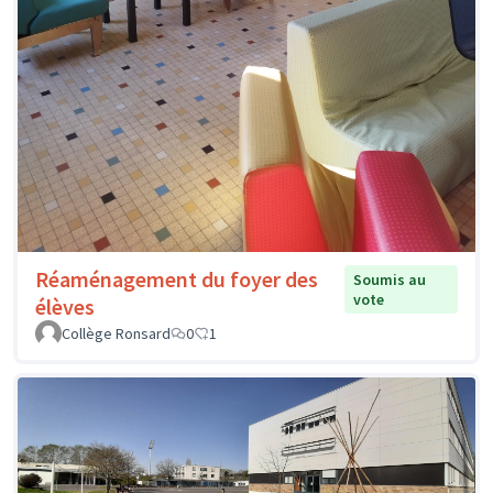
Réaménagement du foyer des
Soumis au
vote
élèves
Collège Ronsard
0
1