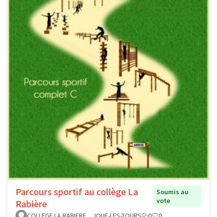
Parcours sportif au collège La
Soumis au
vote
Rabière
COLLEGE LA RABIERE _ JOUE-LES-TOURS
0
0