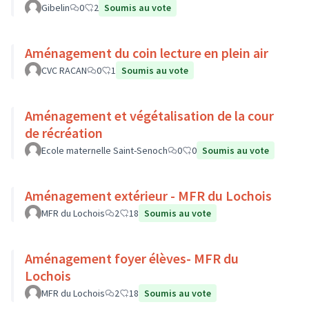
Gibelin
0
2
Soumis au vote
Aménagement du coin lecture en plein air
CVC RACAN
0
1
Soumis au vote
Aménagement et végétalisation de la cour
de récréation
Ecole maternelle Saint-Senoch
0
0
Soumis au vote
Aménagement extérieur - MFR du Lochois
MFR du Lochois
2
18
Soumis au vote
Aménagement foyer élèves- MFR du
Lochois
MFR du Lochois
2
18
Soumis au vote