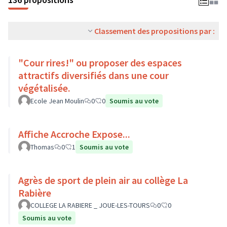
Classement des propositions par :
"Cour rires!" ou proposer des espaces
attractifs diversifiés dans une cour
végétalisée.
Ecole Jean Moulin
0
0
Soumis au vote
Affiche Accroche Expose...
Thomas
0
1
Soumis au vote
Agrès de sport de plein air au collège La
Rabière
COLLEGE LA RABIERE _ JOUE-LES-TOURS
0
0
Soumis au vote