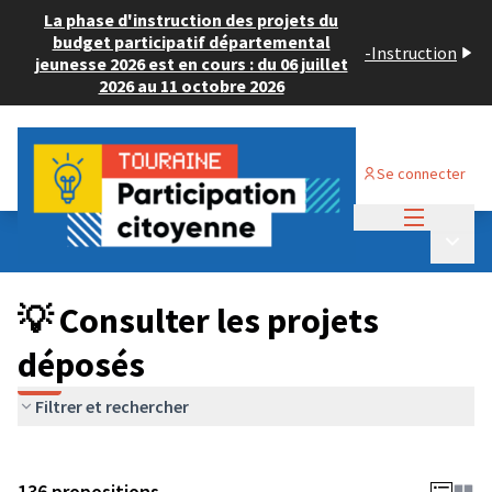
La phase d'instruction des projets du
budget participatif départemental
-
Instruction
jeunesse 2026 est en cours : du 06 juillet
2026 au 11 octobre 2026
Se connecter
Menu princi
Budget Participatif JEUNESSE 2024
/
Menu p
💡 Consulter les projets déposés
💡 Consulter les projets
déposés
Filtrer et rechercher
136 propositions