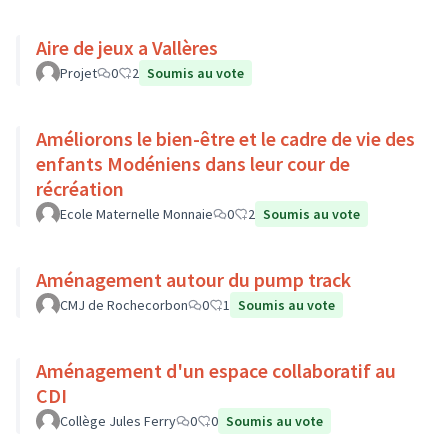
Aire de jeux a Vallères
Projet
0
2
Soumis au vote
Améliorons le bien-être et le cadre de vie des
enfants Modéniens dans leur cour de
récréation
Ecole Maternelle Monnaie
0
2
Soumis au vote
Aménagement autour du pump track
CMJ de Rochecorbon
0
1
Soumis au vote
Aménagement d'un espace collaboratif au
CDI
Collège Jules Ferry
0
0
Soumis au vote