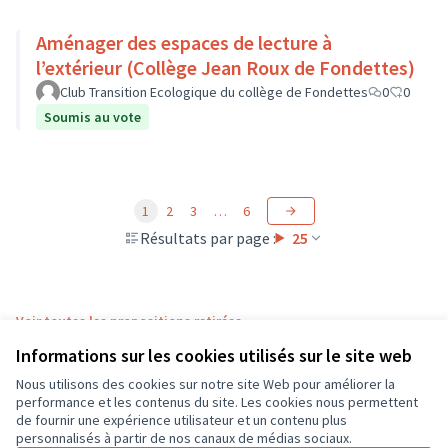
Aménager des espaces de lecture à
l’extérieur (Collège Jean Roux de Fondettes)
Club Transition Ecologique du collège de Fondettes
0
0
Soumis au vote
1
2
3
…
6
Résultats par page :
25
Voir toutes les propositions retirées
Informations sur les cookies utilisés sur le site web
Nous utilisons des cookies sur notre site Web pour améliorer la
Conditions d'utilisation
performance et les contenus du site. Les cookies nous permettent
Paramètres des cookies
de fournir une expérience utilisateur et un contenu plus
CD37 sur X
CD37 sur Facebook
CD37 sur Instagram
CD37 sur YouTube
personnalisés à partir de nos canaux de médias sociaux.