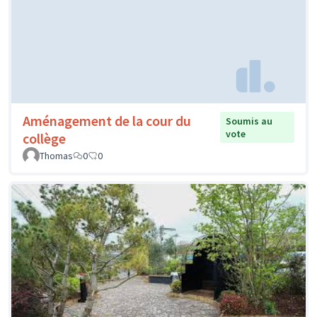
Aménagement de la cour du
Soumis au
vote
collège
Thomas
0
0