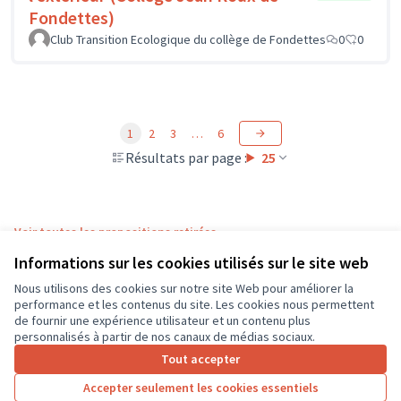
Fondettes)
Club Transition Ecologique du collège de Fondettes
0
0
1
2
3
…
6
Résultats par page :
25
Voir toutes les propositions retirées
Informations sur les cookies utilisés sur le site web
Nous utilisons des cookies sur notre site Web pour améliorer la
Conditions d'utilisation
performance et les contenus du site. Les cookies nous permettent
Paramètres des cookies
de fournir une expérience utilisateur et un contenu plus
CD37 sur X
CD37 sur Facebook
CD37 sur Instagram
CD37 sur YouTube
personnalisés à partir de nos canaux de médias sociaux.
(Lien externe)
(Lien externe)
(Lien externe)
(Lien externe)
Tout accepter
Accepter seulement les cookies essentiels