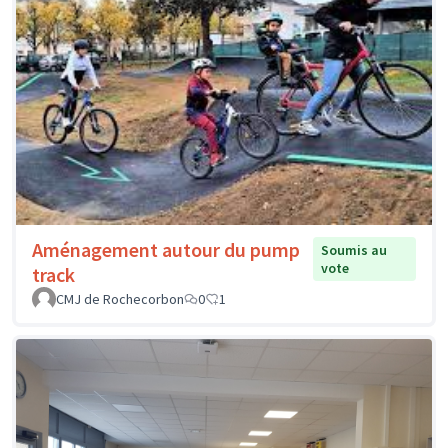
Aménagement autour du pump
Soumis au
vote
track
CMJ de Rochecorbon
0
1