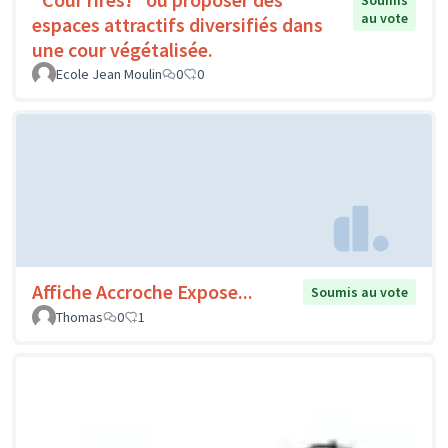
Soumis
au vote
espaces attractifs diversifiés dans
une cour végétalisée.
Ecole Jean Moulin
0
0
Affiche Accroche Expose...
Soumis au vote
Thomas
0
1