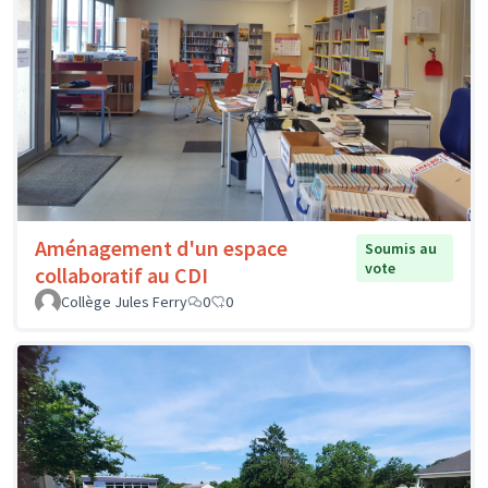
Aménagement d'un espace
Soumis au
vote
collaboratif au CDI
Collège Jules Ferry
0
0