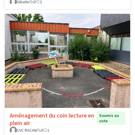
Gibelin
0
2
Aménagement du coin lecture en
Soumis au
vote
plein air
CVC RACAN
0
1