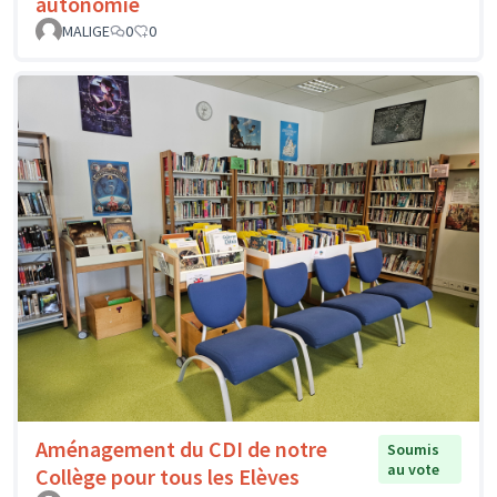
autonomie
MALIGE
0
0
Aménagement du CDI de notre
Soumis
au vote
Collège pour tous les Elèves