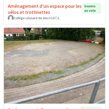
Aménagement d'un espace pour les
Soumis
au vote
vélos et trottinettes
Collège Léonard de Vinci
0
1