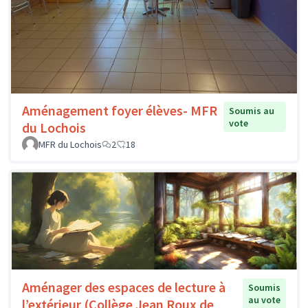
Aménagement foyer élèves- MFR
Soumis au
vote
du Lochois
MFR du Lochois
2
18
Aménager des espaces de lecture à
Soumis
au vote
l’extérieur (Collège Jean Roux de