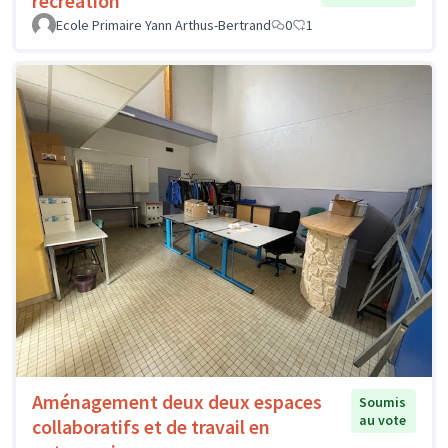
récréation
Ecole Primaire Yann Arthus-Bertrand
0
1
Aménagement deux deux espaces
Soumis
au vote
collaboratifs et de travail en