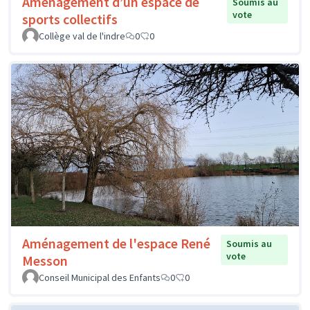
Aménagement d’un espace de
Soumis au
vote
sports collectifs
Collège val de l'indre
0
0
Aménagement de l'espace René
Soumis au
vote
Messon
Conseil Municipal des Enfants
0
0