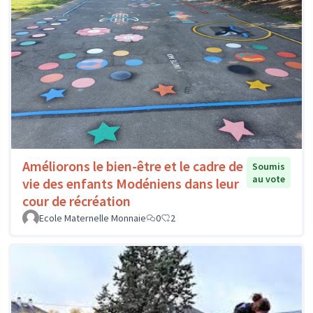
Améliorons le bien-être et le cadre de
Soumis
au vote
vie des enfants Modéniens dans leur
cour de récréation
Ecole Maternelle Monnaie
0
2