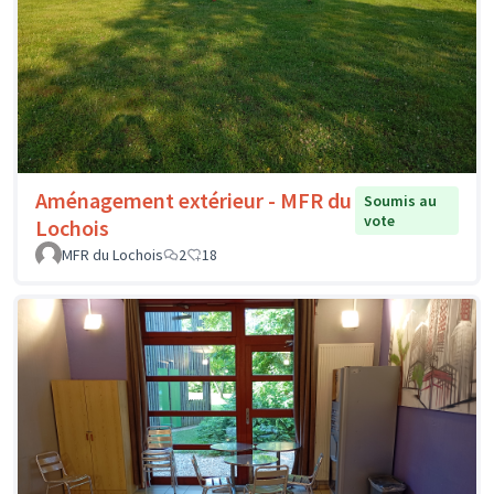
Aménagement extérieur - MFR du
Soumis au
vote
Lochois
MFR du Lochois
2
18