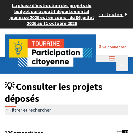
La phase d'instruction des projets du
budget participatif départemental
-
Instruction
jeunesse 2026 est en cours : du 06 juillet
2026 au 11 octobre 2026
Se connecter
Menu princi
Budget Participatif JEUNESSE 2024
/
Menu p
💡 Consulter les projets déposés
💡 Consulter les projets
déposés
Filtrer et rechercher
136 propositions