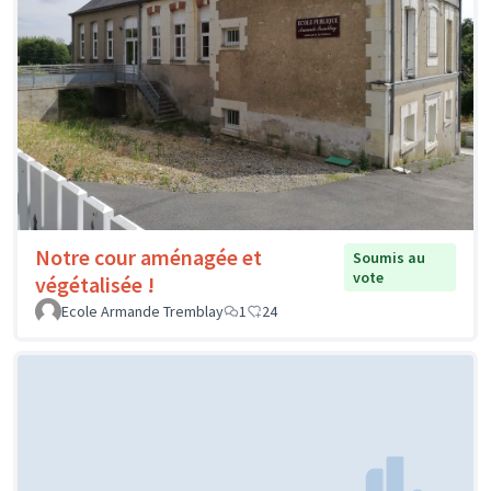
Notre cour aménagée et
Soumis au
vote
végétalisée !
Ecole Armande Tremblay
1
24