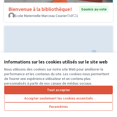
Bienvenue à la bibliothèque!
Soumis au vote
Ecole Maternelle Marceau Courier
0
1
Informations sur les cookies utilisés sur le site web
Nous utilisons des cookies sur notre site Web pour améliorer la
Réaménagement de la classe de
Soumis au
performance et les contenus du site. Les cookies nous permettent
vote
CP
de fournir une expérience utilisateur et un contenu plus
personnalisés à partir de nos canaux de médias sociaux.
ECOLE PUBLIQUE
0
0
Tout accepter
Accepter seulement les cookies essentiels
Paramètres