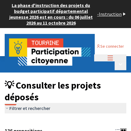
La phase d'instruction des projets du
budget participatif départemental
-
Instruction
jeunesse 2026 est en cours : du 06 juillet
2026 au 11 octobre 2026
Se connecter
Menu princi
Budget Participatif JEUNESSE 2024
/
Menu p
💡 Consulter les projets déposés
💡 Consulter les projets
déposés
Filtrer et rechercher
136 propositions