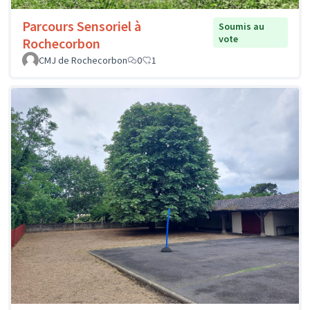
Parcours Sensoriel à
Soumis au
vote
Rochecorbon
CMJ de Rochecorbon
0
1