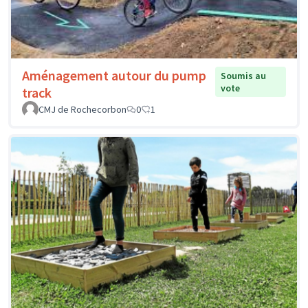
Aménagement autour du pump
Soumis au
vote
track
CMJ de Rochecorbon
0
1