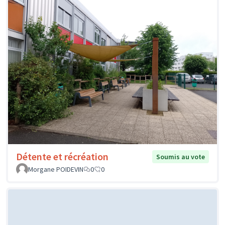
Détente et récréation
Soumis au vote
Morgane POIDEVIN
0
0