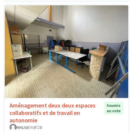
Aménagement deux deux espaces
Soumis
au vote
collaboratifs et de travail en
autonomie
MALIGE
0
0