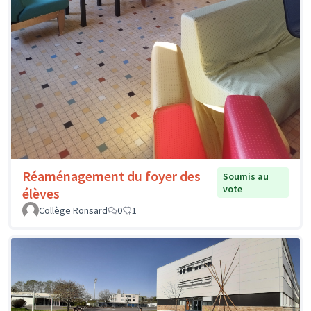
Réaménagement du foyer des
Soumis au
vote
élèves
Collège Ronsard
0
1