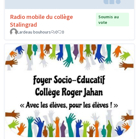
Radio mobile du collège
Soumis au
vote
Stalingrad
Lardeau bouhours
0
0