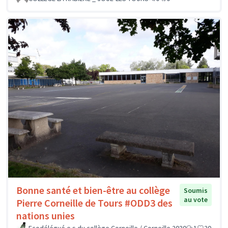
Bonne santé et bien-être au collège
Soumis
au vote
Pierre Corneille de Tours #ODD3 des
nations unies
Ecodélégué.e.s du collège Corneille / Corneille 2030
1
20