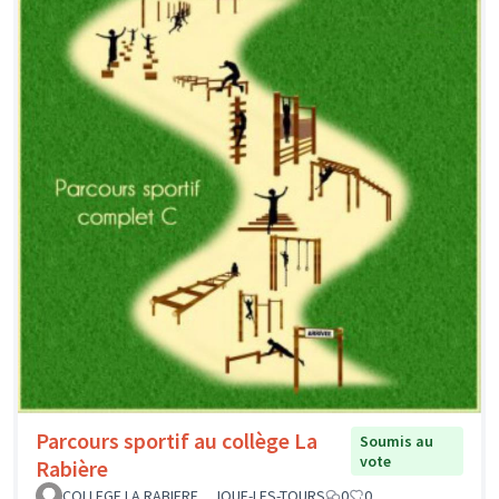
Parcours sportif au collège La
Soumis au
vote
Rabière
COLLEGE LA RABIERE _ JOUE-LES-TOURS
0
0