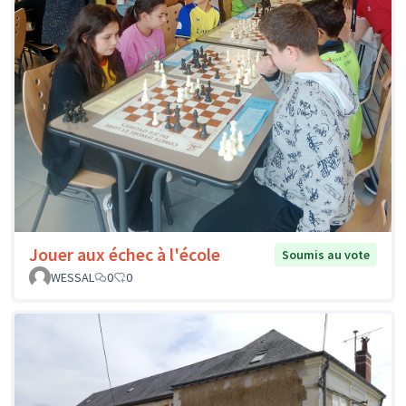
Jouer aux échec à l'école
Soumis au vote
WESSAL
0
0