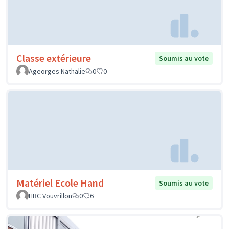
Classe extérieure
Soumis au vote
Ageorges Nathalie
0
0
Matériel Ecole Hand
Soumis au vote
HBC Vouvrillon
0
6