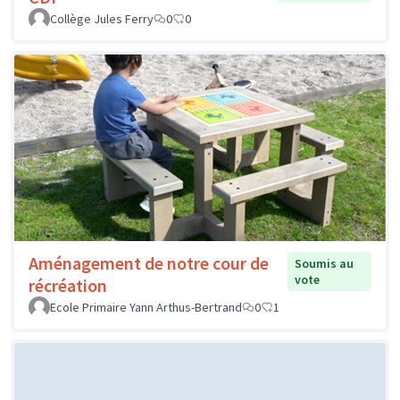
Collège Jules Ferry
0
0
Aménagement de notre cour de
Soumis au
vote
récréation
Ecole Primaire Yann Arthus-Bertrand
0
1