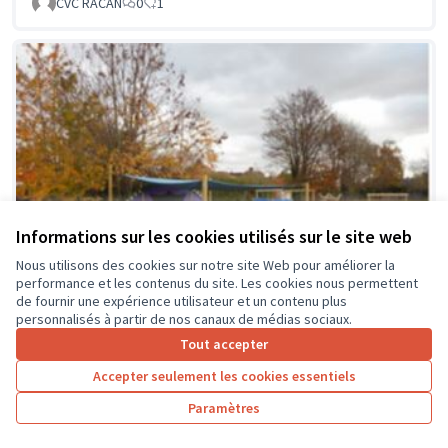
CVC RACAN
0
1
Informations sur les cookies utilisés sur le site web
Nous utilisons des cookies sur notre site Web pour améliorer la
performance et les contenus du site. Les cookies nous permettent
de fournir une expérience utilisateur et un contenu plus
personnalisés à partir de nos canaux de médias sociaux.
Tout accepter
Accepter seulement les cookies essentiels
La classe en dehors des murs
Soumis au vote
Paramètres
Collège Montrésor
0
0