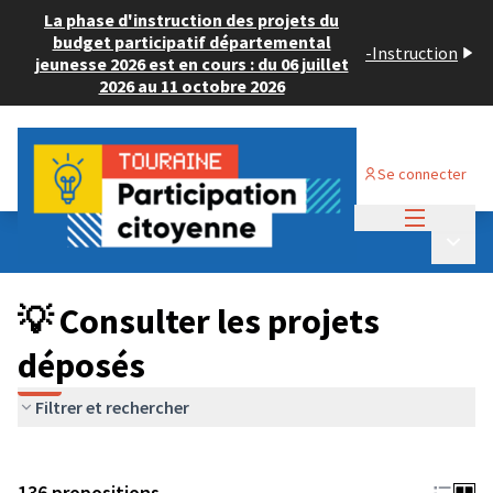
La phase d'instruction des projets du
budget participatif départemental
-
Instruction
jeunesse 2026 est en cours : du 06 juillet
2026 au 11 octobre 2026
Se connecter
Menu princi
Budget Participatif JEUNESSE 2024
/
Menu p
💡 Consulter les projets déposés
💡 Consulter les projets
déposés
Filtrer et rechercher
136 propositions