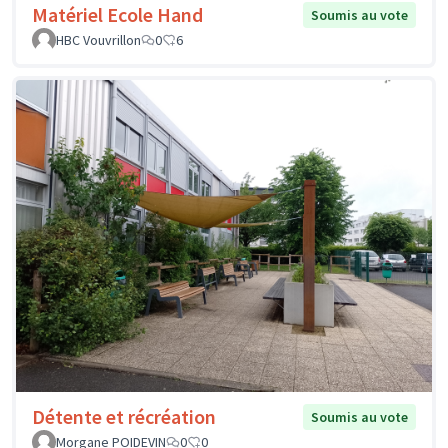
Matériel Ecole Hand
Soumis au vote
HBC Vouvrillon
0
6
Détente et récréation
Soumis au vote
Morgane POIDEVIN
0
0