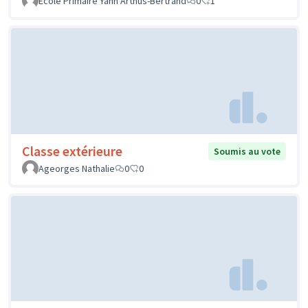
Ecole Primaire Yann Arthus-Bertrand
0
1
Classe extérieure
Soumis au vote
Ageorges Nathalie
0
0