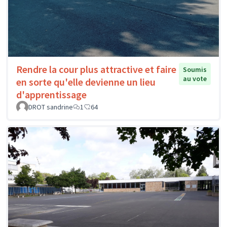
Rendre la cour plus attractive et faire
Soumis
au vote
en sorte qu'elle devienne un lieu
d'apprentissage
DROT sandrine
1
64