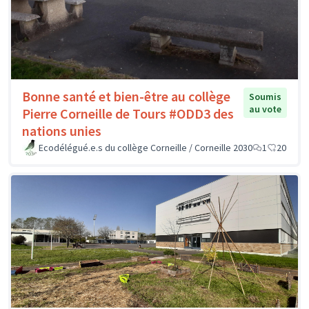
Bonne santé et bien-être au collège
Soumis
au vote
Pierre Corneille de Tours #ODD3 des
nations unies
Ecodélégué.e.s du collège Corneille / Corneille 2030
1
20