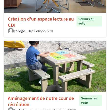
Création d'un espace lecture au
Soumis au
vote
CDI
Collège Jules Ferry
0
0
Aménagement de notre cour de
Soumis au
vote
récréation