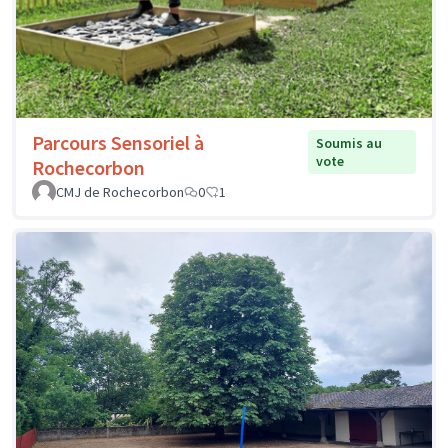
Parcours Sensoriel à
Soumis au
vote
Rochecorbon
CMJ de Rochecorbon
0
1