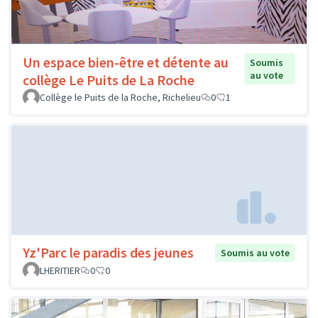
Un espace bien-être et détente au
Soumis
au vote
collège Le Puits de La Roche
Collège le Puits de la Roche, Richelieu
0
1
Yz'Parc le paradis des jeunes
Soumis au vote
LHERITIER
0
0