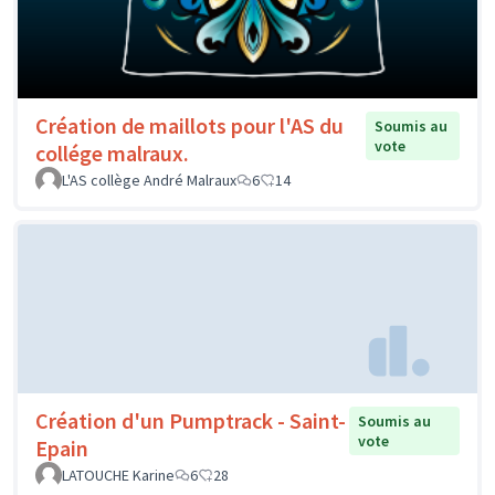
Création de maillots pour l'AS du
Soumis au
vote
collége malraux.
L'AS collège André Malraux
6
14
Création d'un Pumptrack - Saint-
Soumis au
vote
Epain
LATOUCHE Karine
6
28