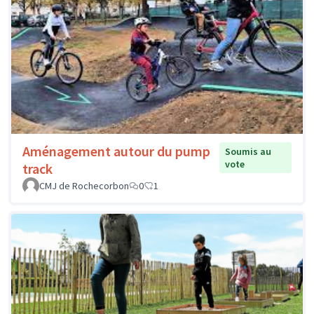
Aménagement autour du pump
Soumis au
vote
track
CMJ de Rochecorbon
0
1