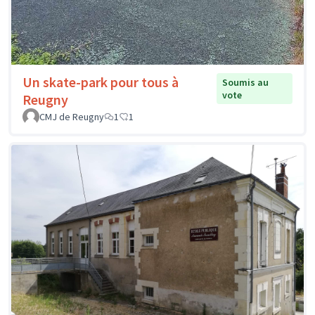
Un skate-park pour tous à
Soumis au
vote
Reugny
CMJ de Reugny
1
1