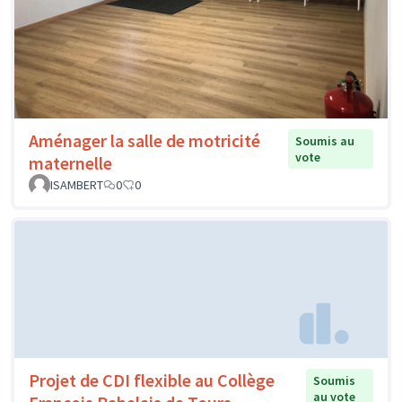
Aménager la salle de motricité
Soumis au
vote
maternelle
ISAMBERT
0
0
Projet de CDI flexible au Collège
Soumis
au vote