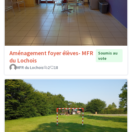
Aménagement foyer élèves- MFR
Soumis au
vote
du Lochois
MFR du Lochois
2
18