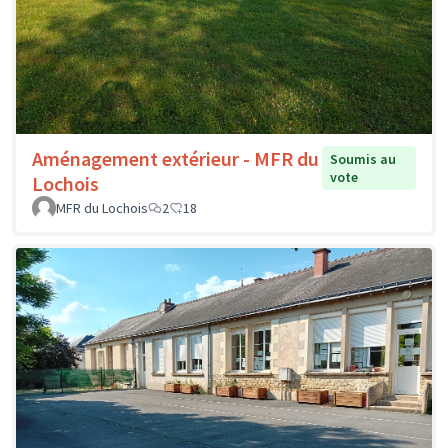
Aménagement extérieur - MFR du
Soumis au
vote
Lochois
MFR du Lochois
2
18