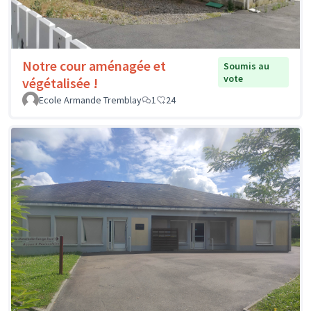
Notre cour aménagée et
Soumis au
vote
végétalisée !
Ecole Armande Tremblay
1
24