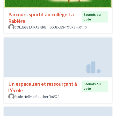
Parcours sportif au collège La
Soumis au
vote
Rabière
COLLEGE LA RABIERE _ JOUE-LES-TOURS
0
0
Un espace zen et ressourçant à
Soumis au
vote
l'école
Ecole Hélène Boucher
0
0