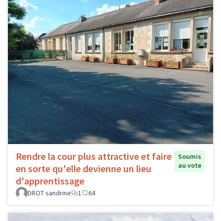
Rendre la cour plus attractive et faire
Soumis
au vote
en sorte qu'elle devienne un lieu
d'apprentissage
DROT sandrine
1
64