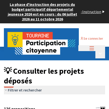
La phase d'instruction des projets du
budget participatif départemental
-
Instruction
jeunesse 2026 est en cours : du 06 juillet
2026 au 11 octobre 2026
Se connecter
Menu princi
Budget Participatif JEUNESSE 2024
/
Menu p
💡 Consulter les projets déposés
💡 Consulter les projets
déposés
Filtrer et rechercher
136 propositions