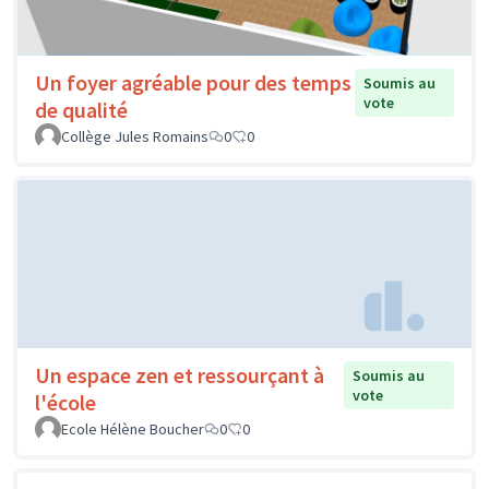
Un foyer agréable pour des temps
Soumis au
vote
de qualité
Collège Jules Romains
0
0
Un espace zen et ressourçant à
Soumis au
vote
l'école
Ecole Hélène Boucher
0
0