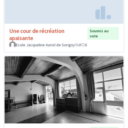
Une cour de récréation
Soumis au
vote
apaisante
Ecole Jacqueline Auriol de Sorigny
0
0