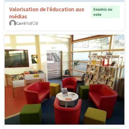
Valorisation de l’éducation aux
Soumis au
vote
médias
Carré
0
0