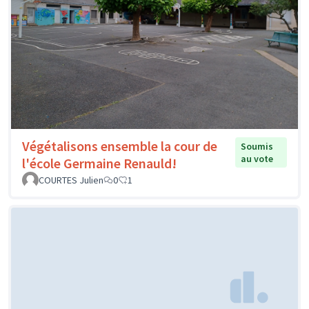
Végétalisons ensemble la cour de
Soumis
au vote
l'école Germaine Renauld!
COURTES Julien
0
1