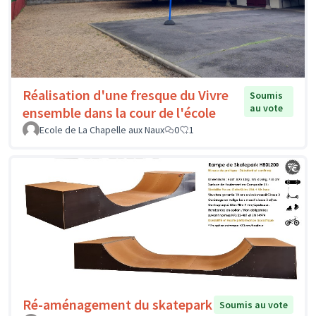
Réalisation d'une fresque du Vivre
Soumis
au vote
ensemble dans la cour de l'école
Ecole de La Chapelle aux Naux
0
1
Ré-aménagement du skatepark
Soumis au vote