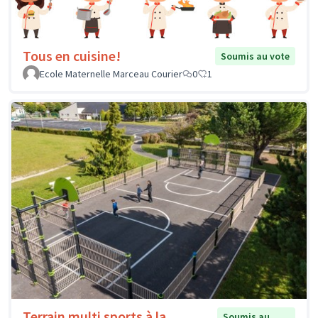
Tous en cuisine!
Soumis au vote
Ecole Maternelle Marceau Courier
0
1
Terrain multi sports à la
Soumis au