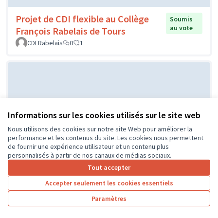
Projet de CDI flexible au Collège
Soumis
au vote
François Rabelais de Tours
CDI Rabelais
0
1
Informations sur les cookies utilisés sur le site web
Nous utilisons des cookies sur notre site Web pour améliorer la
performance et les contenus du site. Les cookies nous permettent
de fournir une expérience utilisateur et un contenu plus
Projet d'un city stade par le CME
Soumis au
personnalisés à partir de nos canaux de médias sociaux.
vote
de l'Île Bouchard
Tout accepter
IB
0
0
Accepter seulement les cookies essentiels
Paramètres