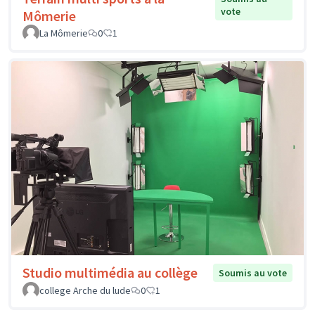
vote
Mômerie
La Mômerie
0
1
Studio multimédia au collège
Soumis au vote
college Arche du lude
0
1