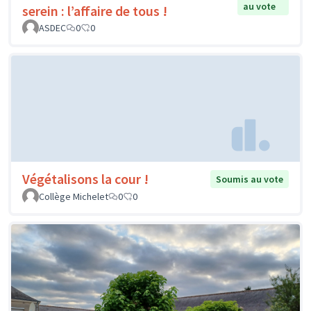
au vote
serein : l’affaire de tous !
ASDEC
0
0
Végétalisons la cour !
Soumis au vote
Collège Michelet
0
0