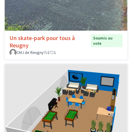
Un skate-park pour tous à
Soumis au
vote
Reugny
CMJ de Reugny
1
1