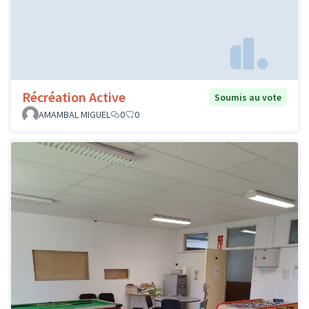
Récréation Active
Soumis au vote
AMAMBAL MIGUEL
0
0