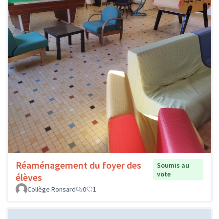
Réaménagement du foyer des
Soumis au
vote
élèves
Collège Ronsard
0
1