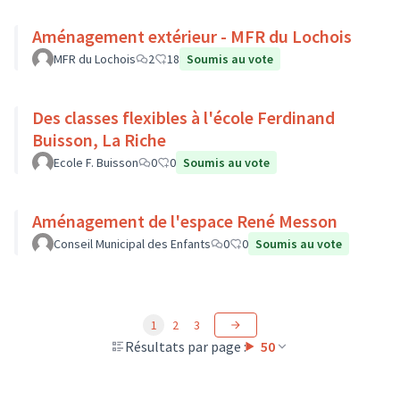
Aménagement extérieur - MFR du Lochois
MFR du Lochois
2
18
Soumis au vote
Des classes flexibles à l'école Ferdinand
Buisson, La Riche
Ecole F. Buisson
0
0
Soumis au vote
Aménagement de l'espace René Messon
Conseil Municipal des Enfants
0
0
Soumis au vote
1
2
3
Résultats par page :
50