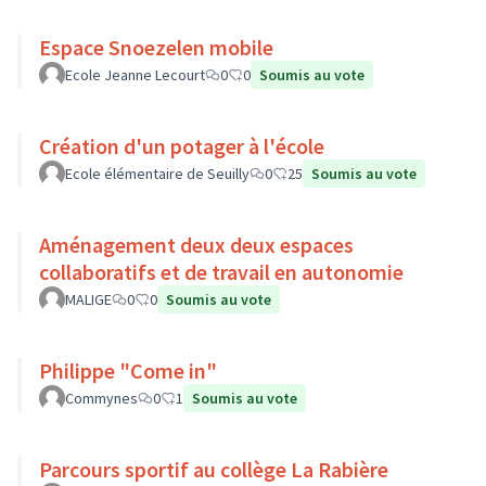
Espace Snoezelen mobile
Ecole Jeanne Lecourt
0
0
Soumis au vote
Création d'un potager à l'école
Ecole élémentaire de Seuilly
0
25
Soumis au vote
Aménagement deux deux espaces
collaboratifs et de travail en autonomie
MALIGE
0
0
Soumis au vote
Philippe "Come in"
Commynes
0
1
Soumis au vote
Parcours sportif au collège La Rabière