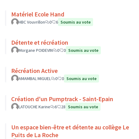
Matériel Ecole Hand
HBC Vouvrillon
0
6
Soumis au vote
Détente et récréation
Morgane POIDEVIN
0
0
Soumis au vote
Récréation Active
AMAMBAL MIGUEL
0
0
Soumis au vote
Création d'un Pumptrack - Saint-Epain
LATOUCHE Karine
6
28
Soumis au vote
Un espace bien-être et détente au collège Le
Puits de La Roche