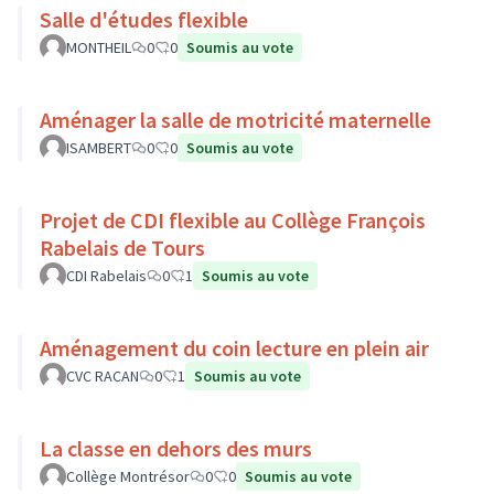
Salle d'études flexible
MONTHEIL
0
0
Soumis au vote
Aménager la salle de motricité maternelle
ISAMBERT
0
0
Soumis au vote
Projet de CDI flexible au Collège François
Rabelais de Tours
CDI Rabelais
0
1
Soumis au vote
Aménagement du coin lecture en plein air
CVC RACAN
0
1
Soumis au vote
La classe en dehors des murs
Collège Montrésor
0
0
Soumis au vote