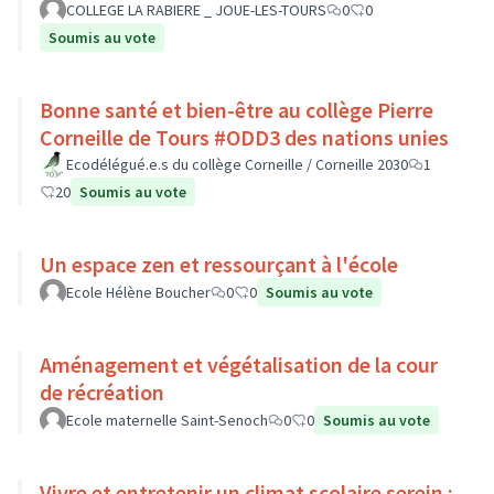
COLLEGE LA RABIERE _ JOUE-LES-TOURS
0
0
Soumis au vote
Bonne santé et bien-être au collège Pierre
Corneille de Tours #ODD3 des nations unies
Ecodélégué.e.s du collège Corneille / Corneille 2030
1
20
Soumis au vote
Un espace zen et ressourçant à l'école
Ecole Hélène Boucher
0
0
Soumis au vote
Aménagement et végétalisation de la cour
de récréation
Ecole maternelle Saint-Senoch
0
0
Soumis au vote
Vivre et entretenir un climat scolaire serein :