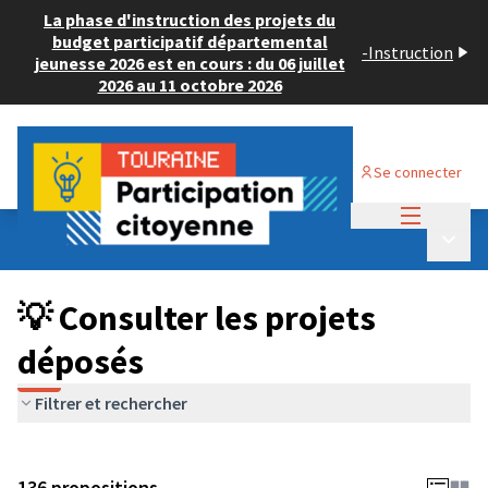
La phase d'instruction des projets du
budget participatif départemental
-
Instruction
jeunesse 2026 est en cours : du 06 juillet
2026 au 11 octobre 2026
Se connecter
Menu princi
Budget Participatif JEUNESSE 2024
/
Menu p
💡 Consulter les projets déposés
💡 Consulter les projets
déposés
Filtrer et rechercher
136 propositions