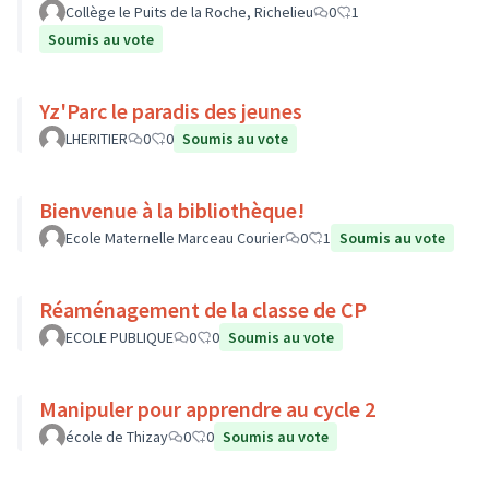
Collège le Puits de la Roche, Richelieu
0
1
Soumis au vote
Yz'Parc le paradis des jeunes
LHERITIER
0
0
Soumis au vote
Bienvenue à la bibliothèque!
Ecole Maternelle Marceau Courier
0
1
Soumis au vote
Réaménagement de la classe de CP
ECOLE PUBLIQUE
0
0
Soumis au vote
Manipuler pour apprendre au cycle 2
école de Thizay
0
0
Soumis au vote