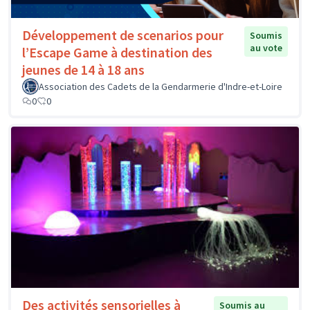
Développement de scenarios pour
Soumis
au vote
l’Escape Game à destination des
jeunes de 14 à 18 ans
Association des Cadets de la Gendarmerie d'Indre-et-Loire
0
0
Des activités sensorielles à
Soumis au