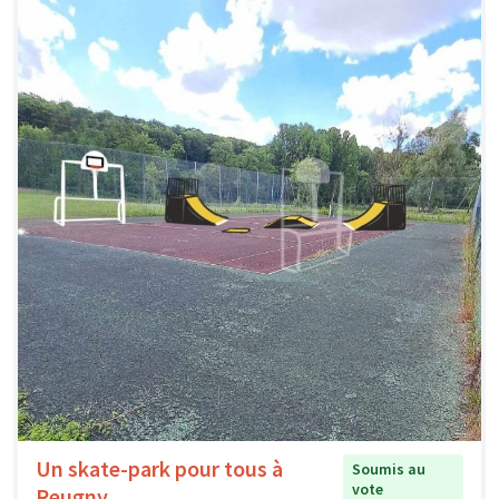
Un skate-park pour tous à
Soumis au
vote
Reugny