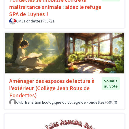
maltraitance animale : aidez le refuge
SPA de Luynes !
CMJ Fondettes
0
1
Aménager des espaces de lecture à
Soumis
au vote
l’extérieur (Collège Jean Roux de
Fondettes)
Club Transition Ecologique du collège de Fondettes
0
0