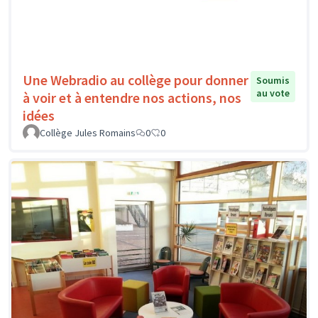
Une Webradio au collège pour donner
Soumis
au vote
à voir et à entendre nos actions, nos
idées
Collège Jules Romains
0
0