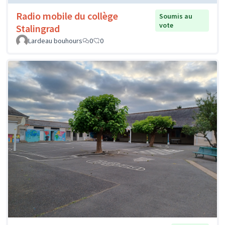
Radio mobile du collège
Soumis au
vote
Stalingrad
Lardeau bouhours
0
0