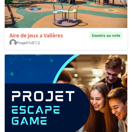
Aire de jeux a Vallères
Soumis au vote
Projet
0
2