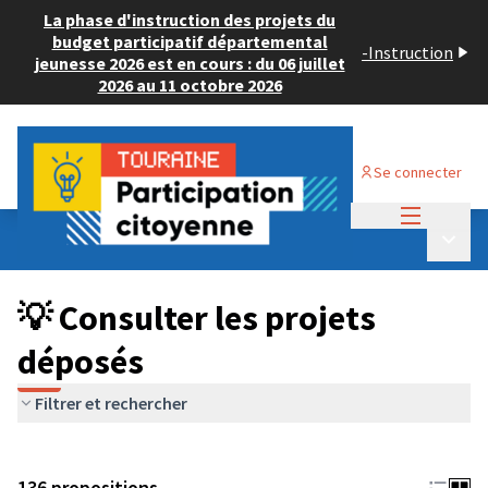
La phase d'instruction des projets du
budget participatif départemental
-
Instruction
jeunesse 2026 est en cours : du 06 juillet
2026 au 11 octobre 2026
Se connecter
Menu princi
Budget Participatif JEUNESSE 2024
/
Menu p
💡 Consulter les projets déposés
💡 Consulter les projets
déposés
Filtrer et rechercher
136 propositions