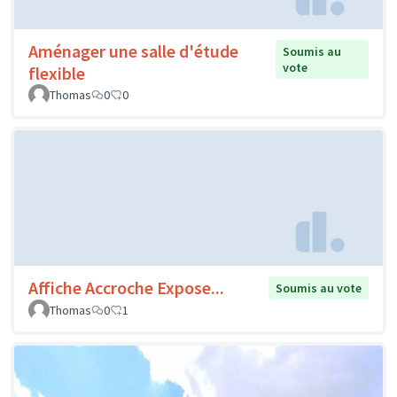
Aménager une salle d'étude
Soumis au
vote
flexible
Thomas
0
0
Affiche Accroche Expose...
Soumis au vote
Thomas
0
1