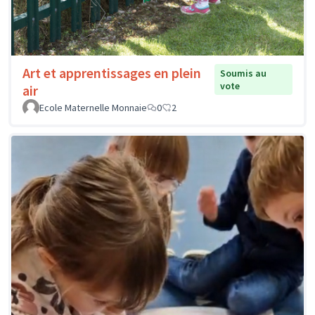
Art et apprentissages en plein
Soumis au
vote
air
Ecole Maternelle Monnaie
0
2