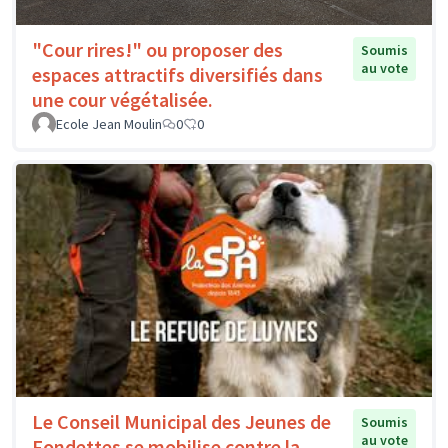
"Cour rires!" ou proposer des
Soumis
au vote
espaces attractifs diversifiés dans
une cour végétalisée.
Ecole Jean Moulin
0
0
Le Conseil Municipal des Jeunes de
Soumis
au vote
Fondettes se mobilise contre la