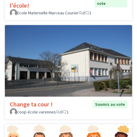
vote
l'école!
Ecole Maternelle Marceau Courier
0
1
Change ta cour !
Soumis au vote
coop école varennes
0
1