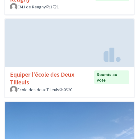
CMJ de Reugny
1
1
Equiper l'école des Deux
Soumis au
vote
Tilleuls
Ecole des deux Tilleuls
0
0