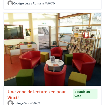
Collège Jules Romains
0
0
Une zone de lecture zen pour
Soumis au
vote
Vinci!
collège Vinci
0
1