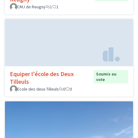
CMJ de Reugny
1
1
Equiper l'école des Deux
Soumis au
vote
Tilleuls
Ecole des deux Tilleuls
0
0