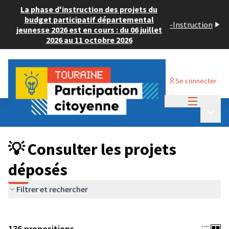
La phase d'instruction des projets du
budget participatif départemental
-
Instruction
jeunesse 2026 est en cours : du 06 juillet
2026 au 11 octobre 2026
Se connecter
Menu princi
Budget Participatif JEUNESSE 2024
/
Menu p
💡 Consulter les projets déposés
💡 Consulter les projets
déposés
Filtrer et rechercher
136 propositions