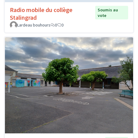
Radio mobile du collège
Soumis au
vote
Stalingrad
Lardeau bouhours
0
0