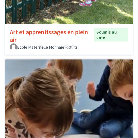
Art et apprentissages en plein
Soumis au
vote
air
Ecole Maternelle Monnaie
0
2