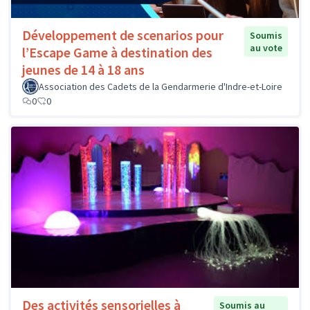
Développement de scenarios pour
Soumis
au vote
l’Escape Game à destination des
jeunes de 14 à 18 ans
Association des Cadets de la Gendarmerie d'Indre-et-Loire
0
0
Des activités sensorielles à
Soumis au