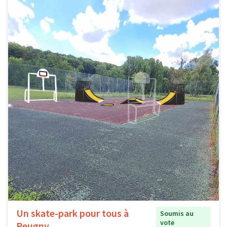
Un skate-park pour tous à
Soumis au
vote
Reugny