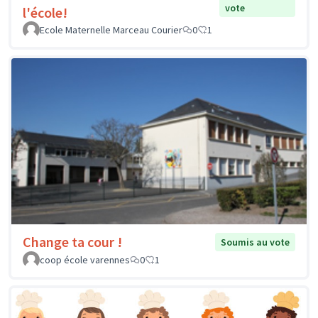
vote
l'école!
Ecole Maternelle Marceau Courier
0
1
Change ta cour !
Soumis au vote
coop école varennes
0
1