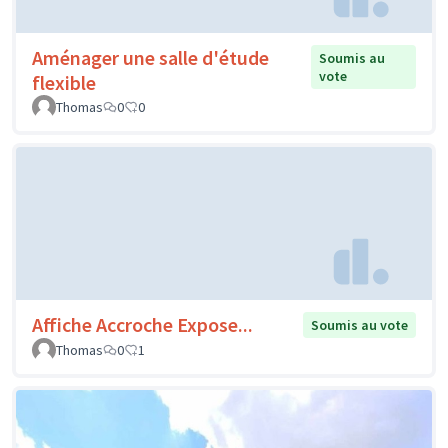
Aménager une salle d'étude
Soumis au
vote
flexible
Thomas
0
0
Affiche Accroche Expose...
Soumis au vote
Thomas
0
1