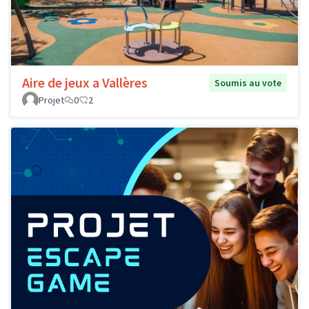
Aire de jeux a Vallères
Soumis au vote
Projet
0
2