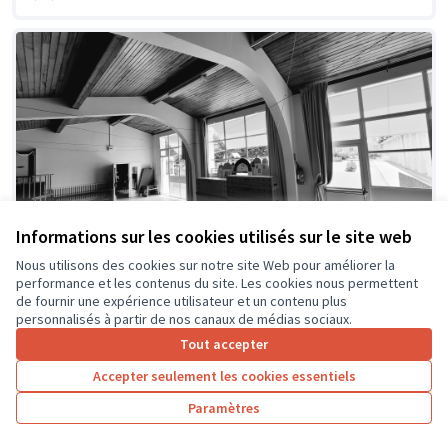
Informations sur les cookies utilisés sur le site web
Nous utilisons des cookies sur notre site Web pour améliorer la
performance et les contenus du site. Les cookies nous permettent
Une "maternelle résidence
Soumis au
de fournir une expérience utilisateur et un contenu plus
vote
d'artistes"
personnalisés à partir de nos canaux de médias sociaux.
Ecole maternelle Mariaude
0
0
Tout accepter
Accepter seulement les cookies essentiels
Paramètres