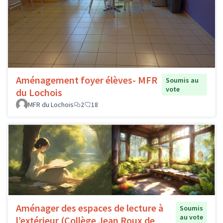
Aménagement foyer élèves- MFR
Soumis au
vote
du Lochois
MFR du Lochois
2
18
Aménager des espaces de lecture à
Soumis
au vote
l’extérieur (Collège Jean Roux de