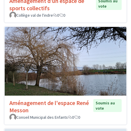
Aménagement d’un espace de
Soumis au
vote
sports collectifs
Collège val de l'indre
0
0
Aménagement de l'espace René
Soumis au
vote
Messon
Conseil Municipal des Enfants
0
0