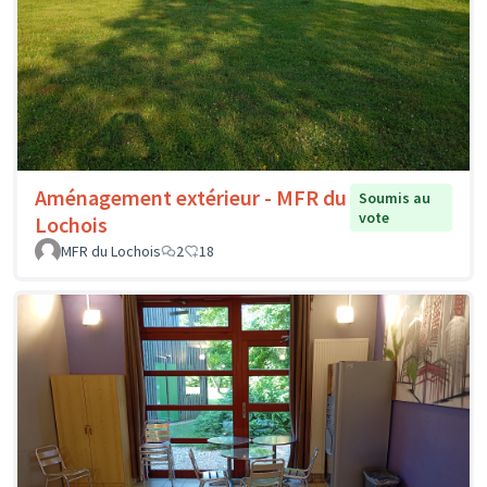
Aménagement extérieur - MFR du
Soumis au
vote
Lochois
MFR du Lochois
2
18