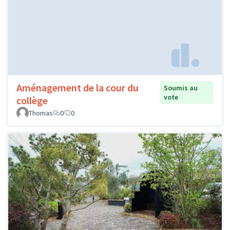
Aménagement de la cour du
Soumis au
vote
collège
Thomas
0
0