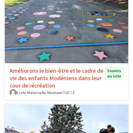
Améliorons le bien-être et le cadre de
Soumis
au vote
vie des enfants Modéniens dans leur
cour de récréation
Ecole Maternelle Monnaie
0
2