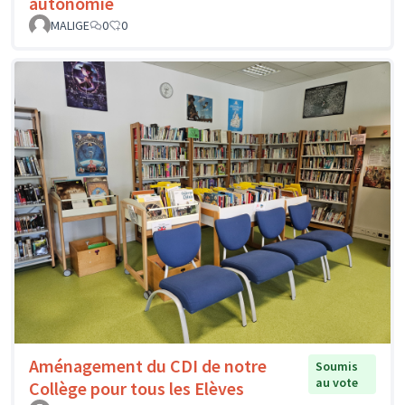
autonomie
MALIGE
0
0
Aménagement du CDI de notre
Soumis
au vote
Collège pour tous les Elèves