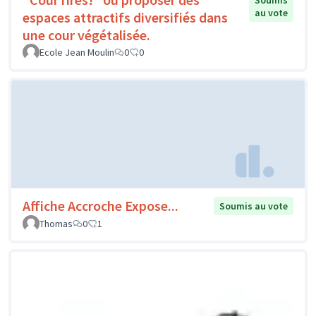
Soumis
au vote
espaces attractifs diversifiés dans
une cour végétalisée.
Ecole Jean Moulin
0
0
Affiche Accroche Expose...
Soumis au vote
Thomas
0
1