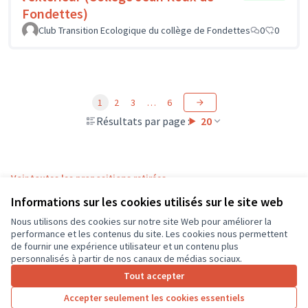
Fondettes)
Club Transition Ecologique du collège de Fondettes
0
0
1
2
3
…
6
Résultats par page :
20
Voir toutes les propositions retirées
Informations sur les cookies utilisés sur le site web
Nous utilisons des cookies sur notre site Web pour améliorer la
Conditions d'utilisation
performance et les contenus du site. Les cookies nous permettent
Paramètres des cookies
de fournir une expérience utilisateur et un contenu plus
CD37 sur X
CD37 sur Facebook
CD37 sur Instagram
CD37 sur YouTube
personnalisés à partir de nos canaux de médias sociaux.
(Lien externe)
(Lien externe)
(Lien externe)
(Lien externe)
Tout accepter
Accepter seulement les cookies essentiels