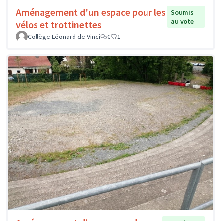
Aménagement d'un espace pour les
Soumis
au vote
vélos et trottinettes
Collège Léonard de Vinci
0
1