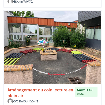
Gibelin
0
2
Aménagement du coin lecture en
Soumis au
vote
plein air
CVC RACAN
0
1