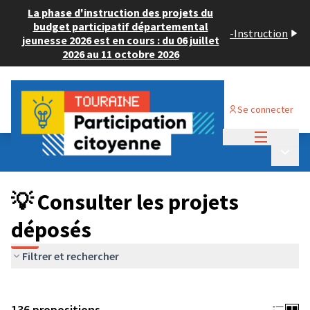
La phase d'instruction des projets du
budget participatif départemental
-
Instruction
jeunesse 2026 est en cours : du 06 juillet
2026 au 11 octobre 2026
Se connecter
Menu princi
Budget Participatif JEUNESSE 2024
/
Menu p
💡 Consulter les projets déposés
💡 Consulter les projets
déposés
Filtrer et rechercher
136 propositions