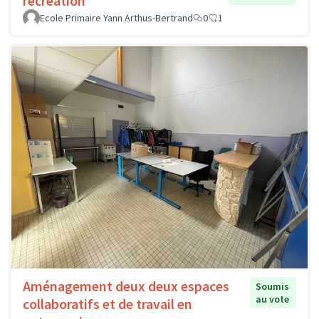
récréation
Ecole Primaire Yann Arthus-Bertrand
0
1
Aménagement deux deux espaces
Soumis
au vote
collaboratifs et de travail en