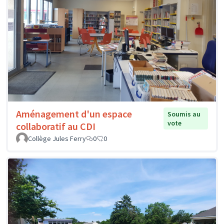
Aménagement d'un espace
Soumis au
vote
collaboratif au CDI
Collège Jules Ferry
0
0