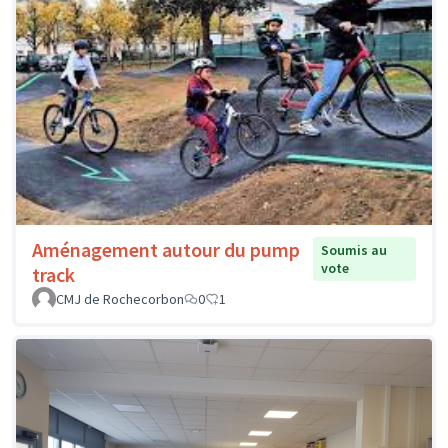
Aménagement autour du pump
Soumis au
vote
track
CMJ de Rochecorbon
0
1