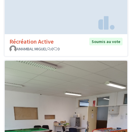
Récréation Active
Soumis au vote
AMAMBAL MIGUEL
0
0