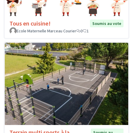
Tous en cuisine!
Soumis au vote
Ecole Maternelle Marceau Courier
0
1
Terrain multi sports à la
Soumis au