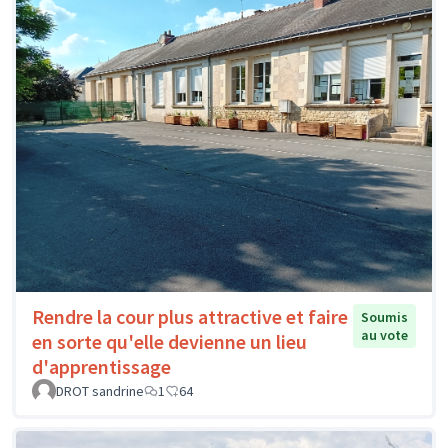
Rendre la cour plus attractive et faire
Soumis
au vote
en sorte qu'elle devienne un lieu
d'apprentissage
DROT sandrine
1
64