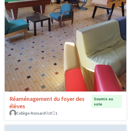
Réaménagement du foyer des
Soumis au
vote
élèves
Collège Ronsard
0
1