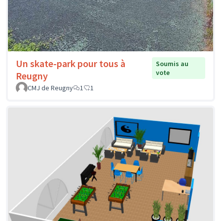
Un skate-park pour tous à
Soumis au
vote
Reugny
CMJ de Reugny
1
1