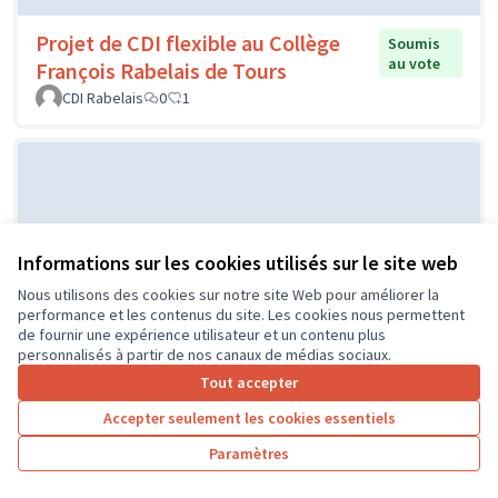
Projet de CDI flexible au Collège
Soumis
au vote
François Rabelais de Tours
CDI Rabelais
0
1
Informations sur les cookies utilisés sur le site web
Nous utilisons des cookies sur notre site Web pour améliorer la
performance et les contenus du site. Les cookies nous permettent
de fournir une expérience utilisateur et un contenu plus
Projet d'un city stade par le CME
Soumis au
personnalisés à partir de nos canaux de médias sociaux.
vote
de l'Île Bouchard
Tout accepter
IB
0
0
Accepter seulement les cookies essentiels
Paramètres