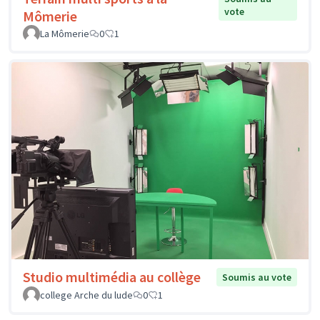
vote
Mômerie
La Mômerie
0
1
Studio multimédia au collège
Soumis au vote
college Arche du lude
0
1