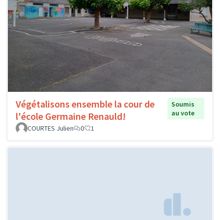
Végétalisons ensemble la cour de
Soumis
au vote
l'école Germaine Renauld!
COURTES Julien
0
1