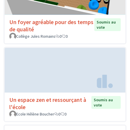
Un foyer agréable pour des temps
Soumis au
vote
de qualité
Collège Jules Romains
0
0
Un espace zen et ressourçant à
Soumis au
vote
l'école
Ecole Hélène Boucher
0
0