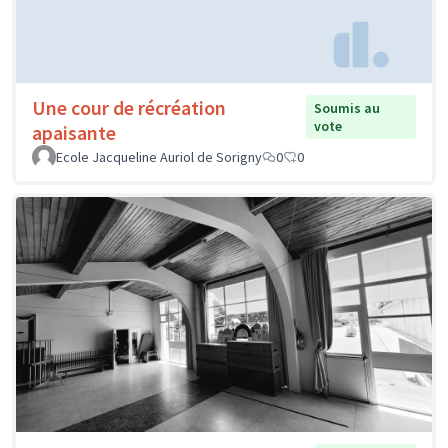
Une cour de récréation
Soumis au
vote
apaisante
Ecole Jacqueline Auriol de Sorigny
0
0