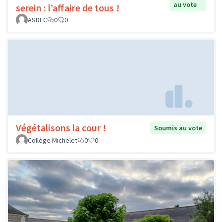
au vote
serein : l’affaire de tous !
ASDEC
0
0
Végétalisons la cour !
Soumis au vote
Collège Michelet
0
0