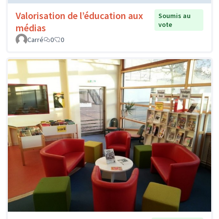
Valorisation de l’éducation aux
Soumis au
vote
médias
Carré
0
0