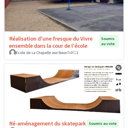
Réalisation d'une fresque du Vivre
Soumis
au vote
ensemble dans la cour de l'école
Ecole de La Chapelle aux Naux
0
1
Ré-aménagement du skatepark
Soumis au vote