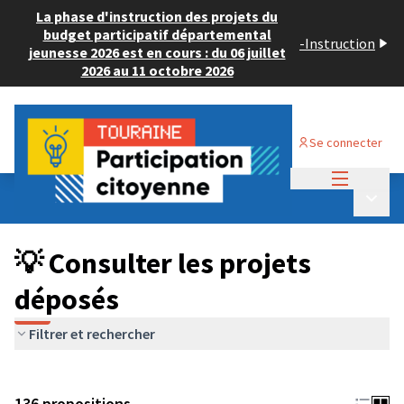
La phase d'instruction des projets du
budget participatif départemental
-
Instruction
jeunesse 2026 est en cours : du 06 juillet
2026 au 11 octobre 2026
Se connecter
Menu princi
Budget Participatif JEUNESSE 2024
/
Menu p
💡 Consulter les projets déposés
💡 Consulter les projets
déposés
Filtrer et rechercher
136 propositions