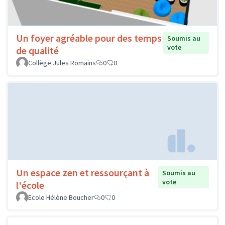
Un foyer agréable pour des temps
Soumis au
vote
de qualité
Collège Jules Romains
0
0
Un espace zen et ressourçant à
Soumis au
vote
l'école
Ecole Hélène Boucher
0
0