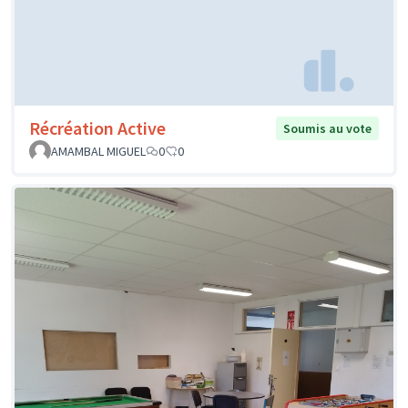
Récréation Active
Soumis au vote
AMAMBAL MIGUEL
0
0