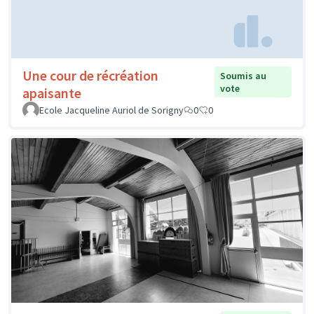
Une cour de récréation
Soumis au
vote
apaisante
Ecole Jacqueline Auriol de Sorigny
0
0