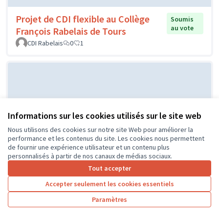
Projet de CDI flexible au Collège
Soumis
au vote
François Rabelais de Tours
CDI Rabelais
0
1
Informations sur les cookies utilisés sur le site web
Nous utilisons des cookies sur notre site Web pour améliorer la
performance et les contenus du site. Les cookies nous permettent
de fournir une expérience utilisateur et un contenu plus
Projet d'un city stade par le CME
Soumis au
personnalisés à partir de nos canaux de médias sociaux.
vote
de l'Île Bouchard
Tout accepter
IB
0
0
Accepter seulement les cookies essentiels
Paramètres