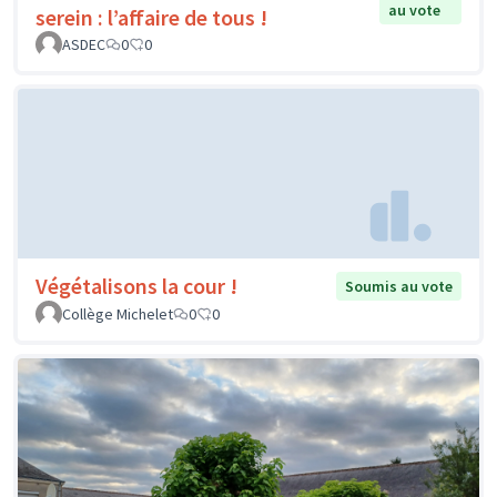
au vote
serein : l’affaire de tous !
ASDEC
0
0
Végétalisons la cour !
Soumis au vote
Collège Michelet
0
0