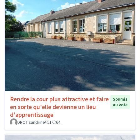
Rendre la cour plus attractive et faire
Soumis
au vote
en sorte qu'elle devienne un lieu
d'apprentissage
DROT sandrine
1
64