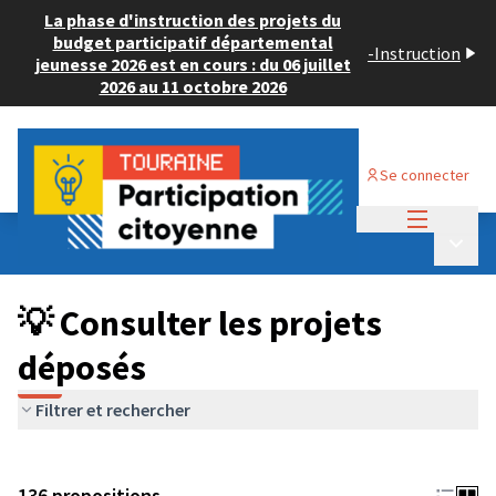
La phase d'instruction des projets du
budget participatif départemental
-
Instruction
jeunesse 2026 est en cours : du 06 juillet
2026 au 11 octobre 2026
Se connecter
Menu princi
Budget Participatif JEUNESSE 2024
/
Menu p
💡 Consulter les projets déposés
💡 Consulter les projets
déposés
Filtrer et rechercher
136 propositions