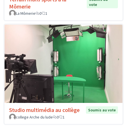
vote
Mômerie
La Mômerie
0
1
Studio multimédia au collège
Soumis au vote
college Arche du lude
0
1