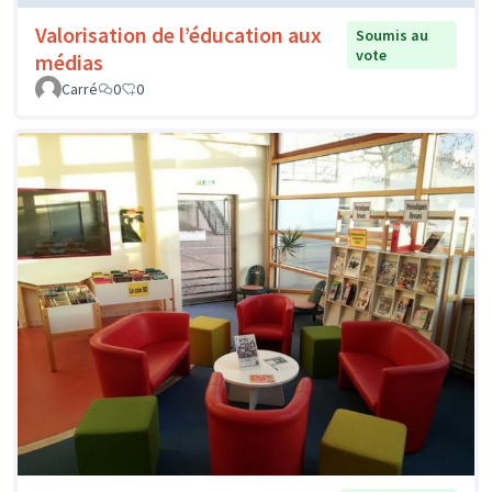
Valorisation de l’éducation aux
Soumis au
vote
médias
Carré
0
0