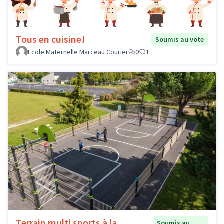
Tous en cuisine!
Soumis au vote
Ecole Maternelle Marceau Courier
0
1
Terrain multi sports à la
Soumis au