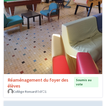
Réaménagement du foyer des
Soumis au
vote
élèves
Collège Ronsard
0
1