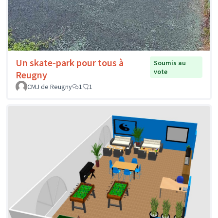
Un skate-park pour tous à
Soumis au
vote
Reugny
CMJ de Reugny
1
1