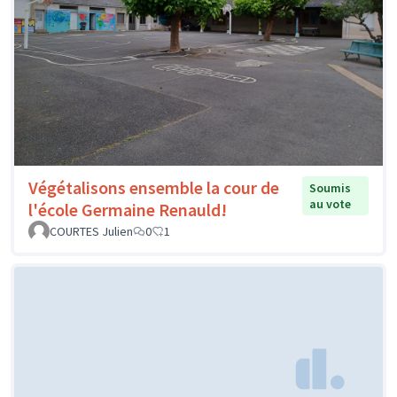
Végétalisons ensemble la cour de
Soumis
au vote
l'école Germaine Renauld!
COURTES Julien
0
1