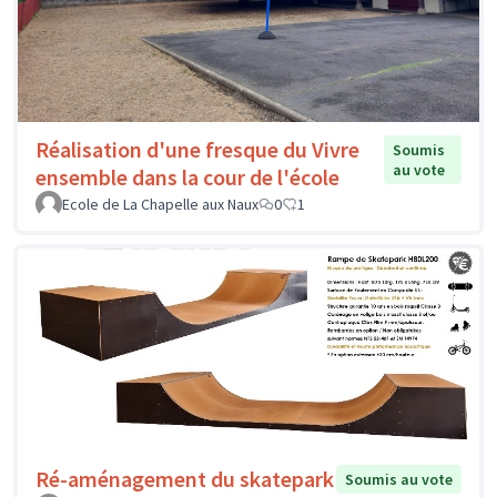
Réalisation d'une fresque du Vivre
Soumis
au vote
ensemble dans la cour de l'école
Ecole de La Chapelle aux Naux
0
1
Ré-aménagement du skatepark
Soumis au vote