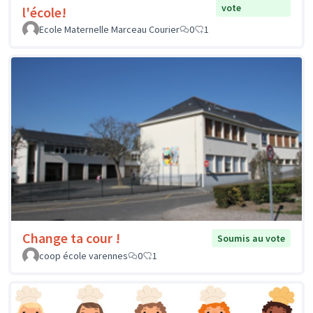
vote
l'école!
Ecole Maternelle Marceau Courier
0
1
Change ta cour !
Soumis au vote
coop école varennes
0
1