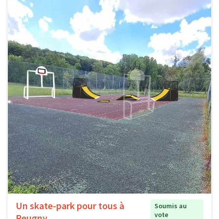
Un skate-park pour tous à
Soumis au
vote
Reugny