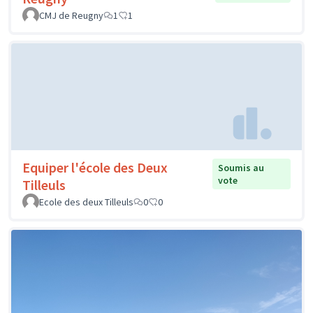
CMJ de Reugny
1
1
Equiper l'école des Deux
Soumis au
vote
Tilleuls
Ecole des deux Tilleuls
0
0