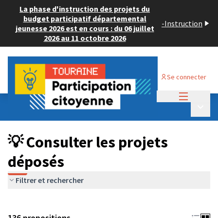
La phase d'instruction des projets du
budget participatif départemental
-
Instruction
jeunesse 2026 est en cours : du 06 juillet
2026 au 11 octobre 2026
Se connecter
Menu princi
Budget Participatif JEUNESSE 2024
/
Menu p
💡 Consulter les projets déposés
💡 Consulter les projets
déposés
Filtrer et rechercher
136 propositions