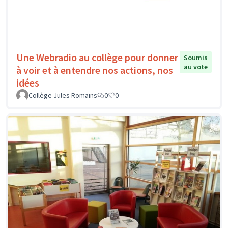
Une Webradio au collège pour donner
Soumis
au vote
à voir et à entendre nos actions, nos
idées
Collège Jules Romains
0
0