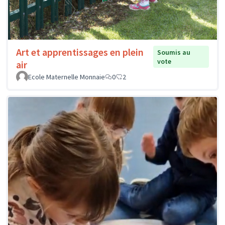
Art et apprentissages en plein
Soumis au
vote
air
Ecole Maternelle Monnaie
0
2