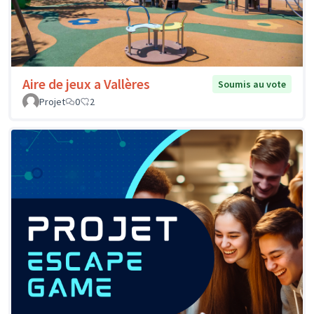
Aire de jeux a Vallères
Soumis au vote
Projet
0
2