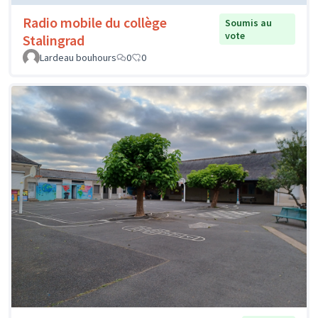
Radio mobile du collège
Soumis au
vote
Stalingrad
Lardeau bouhours
0
0