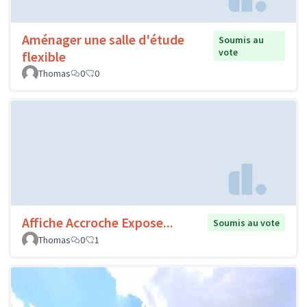
Aménager une salle d'étude
Soumis au
vote
flexible
Thomas
0
0
Affiche Accroche Expose...
Soumis au vote
Thomas
0
1