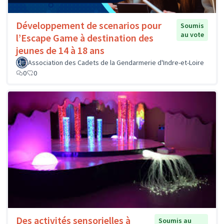
Développement de scenarios pour
Soumis
au vote
l’Escape Game à destination des
jeunes de 14 à 18 ans
Association des Cadets de la Gendarmerie d'Indre-et-Loire
0
0
Des activités sensorielles à
Soumis au