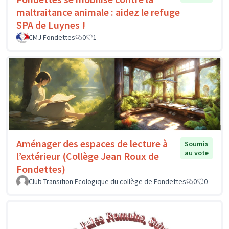
maltraitance animale : aidez le refuge
SPA de Luynes !
CMJ Fondettes
0
1
Aménager des espaces de lecture à
Soumis
au vote
l’extérieur (Collège Jean Roux de
Fondettes)
Club Transition Ecologique du collège de Fondettes
0
0