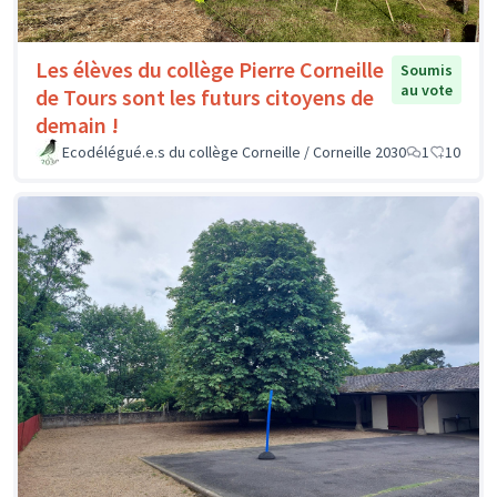
Les élèves du collège Pierre Corneille
Soumis
au vote
de Tours sont les futurs citoyens de
demain !
Ecodélégué.e.s du collège Corneille / Corneille 2030
1
10