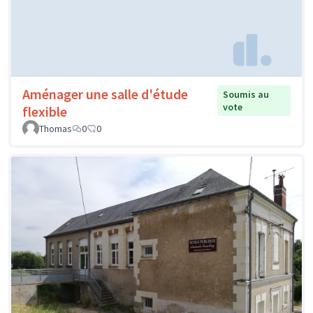
Aménager une salle d'étude
Soumis au
vote
flexible
Thomas
0
0