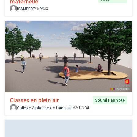
maternelle
ISAMBERT
0
0
Classes en plein air
Soumis au vote
Collège Alphonse de Lamartine
1
34