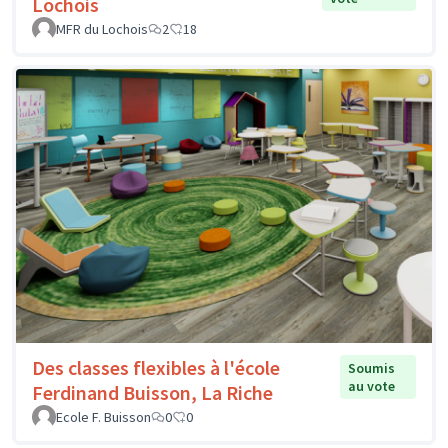
Lochois
MFR du Lochois
2
18
Des classes flexibles à l'école
Soumis
au vote
Ferdinand Buisson, La Riche
Ecole F. Buisson
0
0