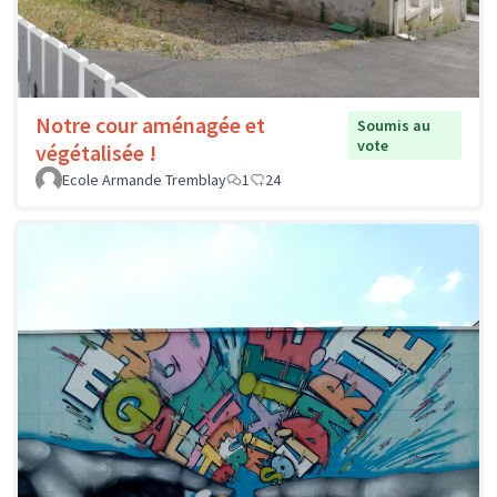
Notre cour aménagée et
Soumis au
vote
végétalisée !
Ecole Armande Tremblay
1
24