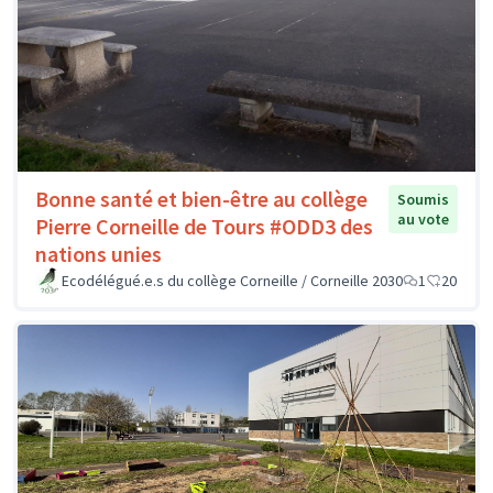
Bonne santé et bien-être au collège
Soumis
au vote
Pierre Corneille de Tours #ODD3 des
nations unies
Ecodélégué.e.s du collège Corneille / Corneille 2030
1
20