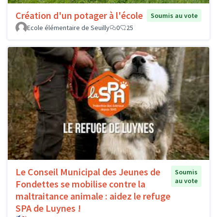
Création d'un potager à l'école
Soumis au vote
Ecole élémentaire de Seuilly
0
25
Le Conseil Municipal des Jeunes de
Soumis
au vote
Fondettes se mobilise contre la
maltraitance animale : aidez le refuge
SPA de Luynes !