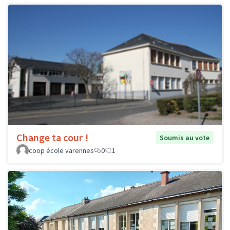
Change ta cour !
Soumis au vote
coop école varennes
0
1