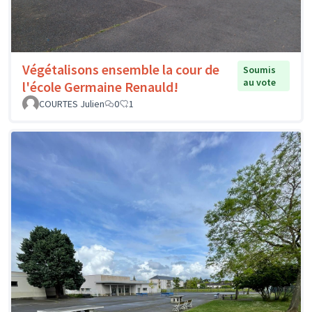
Végétalisons ensemble la cour de
Soumis
au vote
l'école Germaine Renauld!
COURTES Julien
0
1