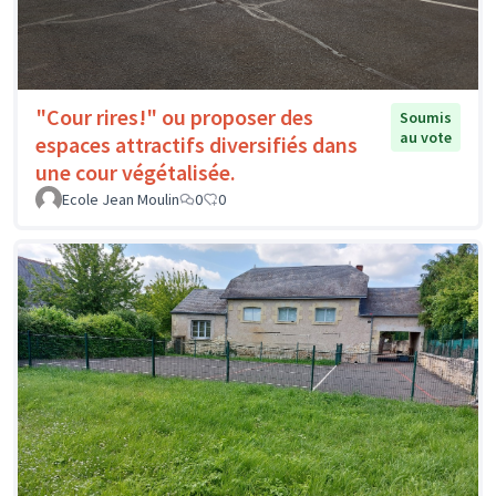
"Cour rires!" ou proposer des
Soumis
au vote
espaces attractifs diversifiés dans
une cour végétalisée.
Ecole Jean Moulin
0
0