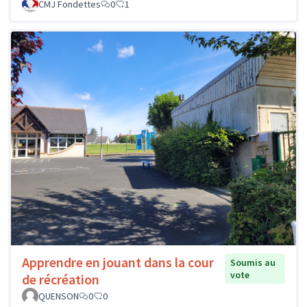
CMJ Fondettes
0
1
Apprendre en jouant dans la cour
Soumis au
vote
de récréation
QUENSON
0
0