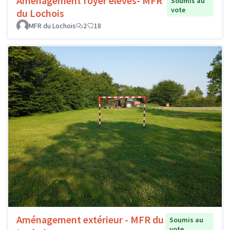
Aménagement foyer élèves- MFR
Soumis au
vote
du Lochois
MFR du Lochois
2
18
Aménagement extérieur - MFR du
Soumis au
vote