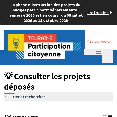
La phase d'instruction des projets du
budget participatif départemental
-
Instruction
jeunesse 2026 est en cours : du 06 juillet
2026 au 11 octobre 2026
Se connecter
Menu princi
Budget Participatif JEUNESSE 2024
/
Menu p
💡 Consulter les projets déposés
💡 Consulter les projets
déposés
Filtrer et rechercher
136 propositions