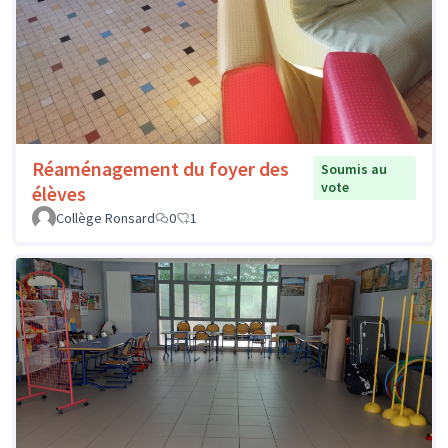
Réaménagement du foyer des
Soumis au
vote
élèves
Collège Ronsard
0
1