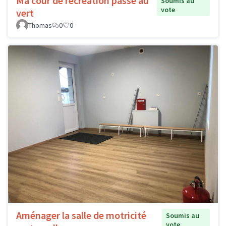
Ma cour de récréation passe au
Soumis au
vote
vert
Thomas
0
0
Aménager la salle de motricité
Soumis au
vote