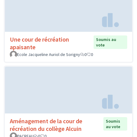
Une cour de récréation
Soumis au
vote
apaisante
Ecole Jacqueline Auriol de Sorigny
0
0
Aménagement de la cour de
Soumis
au vote
récréation du collège Alcuin
PACREAU
0
0