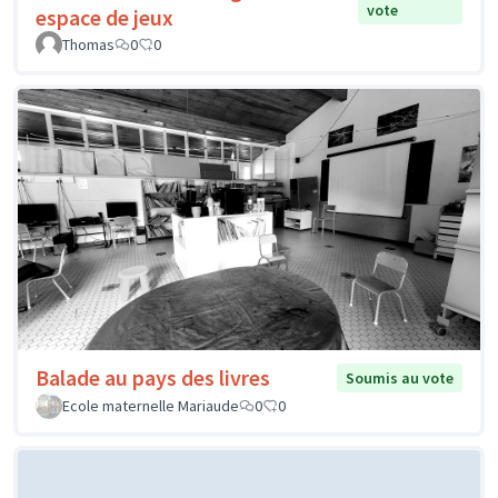
vote
espace de jeux
Thomas
0
0
Balade au pays des livres
Soumis au vote
Ecole maternelle Mariaude
0
0