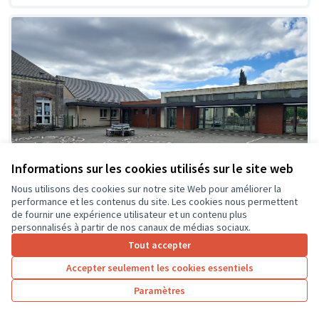
Informations sur les cookies utilisés sur le site web
Nous utilisons des cookies sur notre site Web pour améliorer la
performance et les contenus du site. Les cookies nous permettent
de fournir une expérience utilisateur et un contenu plus
personnalisés à partir de nos canaux de médias sociaux.
Tout accepter
Création d'espaces ombragés et
Soumis
Accepter seulement les cookies essentiels
au vote
zones de jeux détentes dans la cour
de l'école
Paramètres
Ecole primaire du Kiosque
0
26