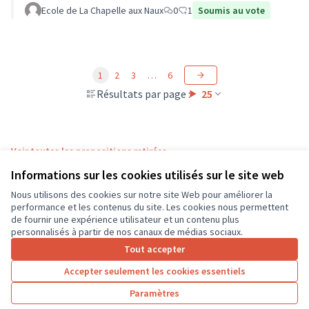
Ecole de La Chapelle aux Naux
0
1
Soumis au vote
1
2
3
…
6
Résultats par page :
25
Voir toutes les propositions retirées
Informations sur les cookies utilisés sur le site web
Nous utilisons des cookies sur notre site Web pour améliorer la
Conditions d'utilisation
performance et les contenus du site. Les cookies nous permettent
Paramètres des cookies
de fournir une expérience utilisateur et un contenu plus
CD37 sur X
CD37 sur Facebook
CD37 sur Instagram
CD37 sur YouTube
personnalisés à partir de nos canaux de médias sociaux.
(Lien externe)
(Lien externe)
(Lien externe)
(Lien externe)
Tout accepter
Accepter seulement les cookies essentiels
Licence Cre
(Lien extern
Paramètres
(Lien externe)
Site réalisé grâce au
logiciel libre Decidim
.
(Lien externe)