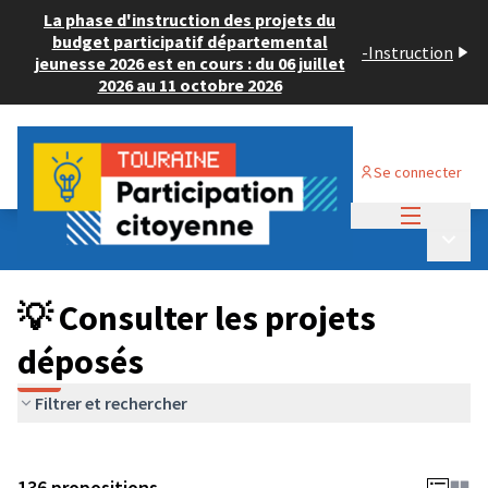
La phase d'instruction des projets du
budget participatif départemental
-
Instruction
jeunesse 2026 est en cours : du 06 juillet
2026 au 11 octobre 2026
Se connecter
Menu princi
Budget Participatif JEUNESSE 2024
/
Menu p
💡 Consulter les projets déposés
💡 Consulter les projets
déposés
Filtrer et rechercher
136 propositions