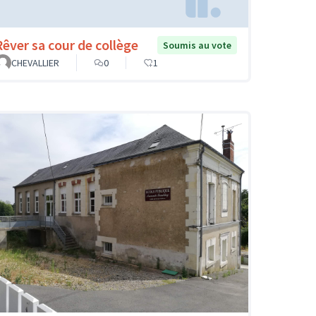
Rêver sa cour de collège
Soumis au vote
CHEVALLIER
0
1