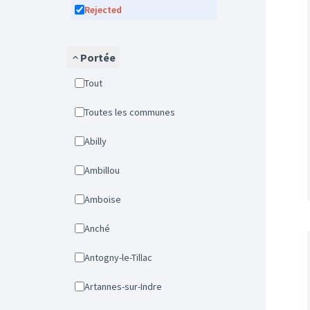
Rejected
Portée
Tout
Toutes les communes
Abilly
Ambillou
Amboise
Anché
Antogny-le-Tillac
Artannes-sur-Indre