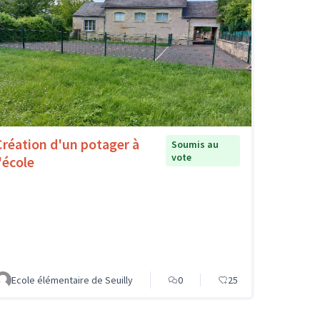
Création d'un potager à
Soumis au
vote
'école
Ecole élémentaire de Seuilly
0
25