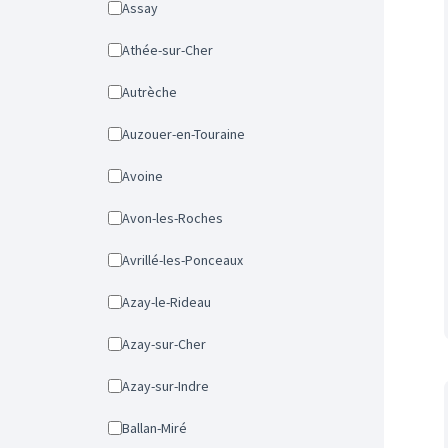
Assay
Athée-sur-Cher
Autrèche
Auzouer-en-Touraine
Avoine
Avon-les-Roches
Avrillé-les-Ponceaux
Azay-le-Rideau
Azay-sur-Cher
Azay-sur-Indre
Ballan-Miré