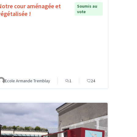
Notre cour aménagée et
Soumis au
vote
végétalisée !
Ecole Armande Tremblay
1
24