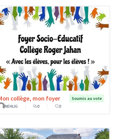
Mon collège, mon foyer
Soumis au vote
NEHLIG
0
0