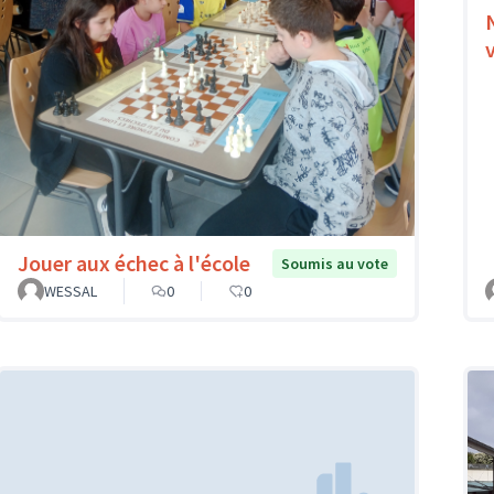
Jouer aux échec à l'école
Soumis au vote
WESSAL
0
0