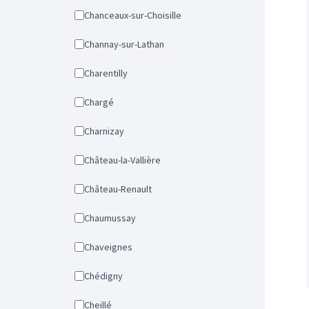
Chanceaux-sur-Choisille
Channay-sur-Lathan
Charentilly
Chargé
Charnizay
Château-la-Vallière
Château-Renault
Chaumussay
Chaveignes
Chédigny
Cheillé