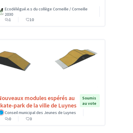
Ecodélégué.e.s du collège Corneille / Corneille
2030
1
10
Nouveaux modules espérés au
Soumis
au vote
skate-park de la ville de Luynes
Conseil municipal des Jeunes de Luynes
0
0