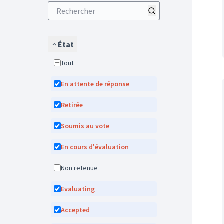
État
Tout
En attente de réponse
Retirée
Soumis au vote
En cours d'évaluation
Non retenue
Evaluating
Accepted