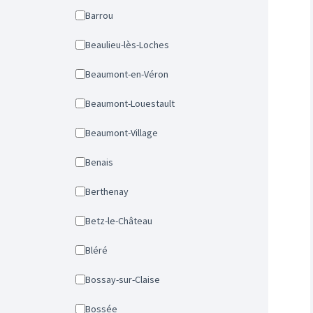
Barrou
Beaulieu-lès-Loches
Beaumont-en-Véron
Beaumont-Louestault
Beaumont-Village
Benais
Berthenay
Betz-le-Château
Bléré
Bossay-sur-Claise
Bossée