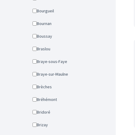
Bourgueil
Bournan
Boussay
Braslou
Braye-sous-Faye
Braye-sur-Maulne
Brèches
Bréhémont
Bridoré
Brizay