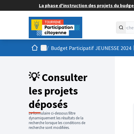
La phase d'instruction des projets du budget
Accueil
Menu principal
/
Budget Participatif JEUNESSE 2024
💡 Consulter
les projets
déposés
Le formulaire ci-dessous filtre
dynamiquement les résultats de la
recherche lorsque les conditions de
recherche sont modifiées.