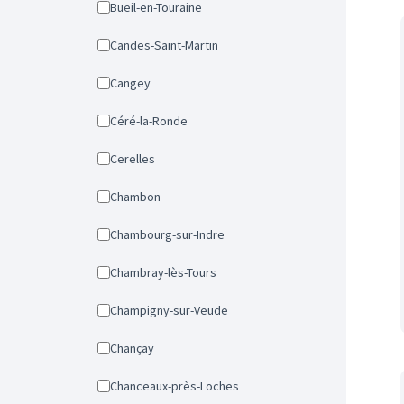
Bueil-en-Touraine
Candes-Saint-Martin
Cangey
Céré-la-Ronde
Cerelles
Chambon
Chambourg-sur-Indre
Chambray-lès-Tours
Champigny-sur-Veude
Chançay
Chanceaux-près-Loches