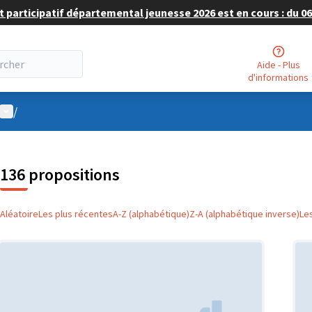
 participatif départemental jeunesse 2026 est en cours : du 06 
Aide - Plus
d'informations
Menu utilisateur
/
136 propositions
Aléatoire
Les plus récentes
A-Z (alphabétique)
Z-A (alphabétique inverse)
Le