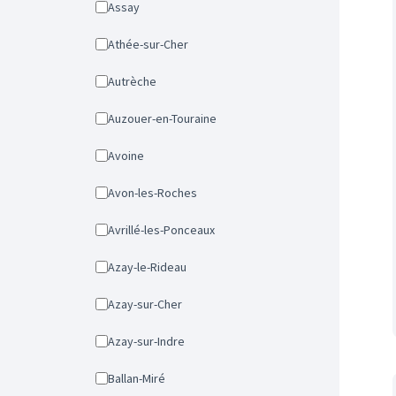
Assay
Athée-sur-Cher
Autrèche
Auzouer-en-Touraine
Avoine
Avon-les-Roches
Avrillé-les-Ponceaux
Azay-le-Rideau
Azay-sur-Cher
Azay-sur-Indre
Ballan-Miré