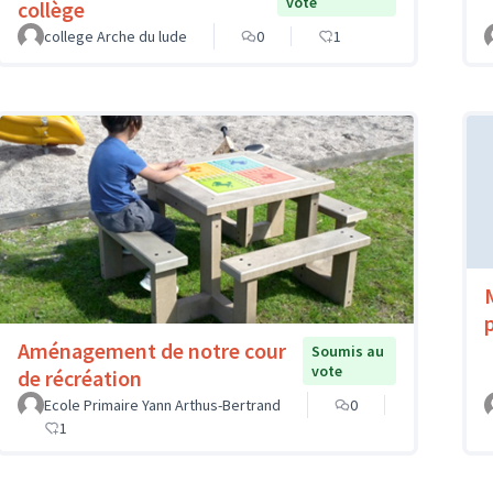
vote
collège
college Arche du lude
0
1
Aménagement de notre cour
Soumis au
vote
de récréation
Ecole Primaire Yann Arthus-Bertrand
0
1