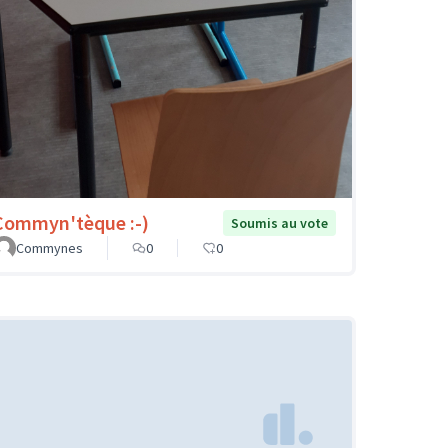
Commyn'tèque :-)
Soumis au vote
Commynes
0
0