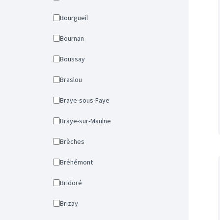
Bourgueil
Bournan
Boussay
Braslou
Braye-sous-Faye
Braye-sur-Maulne
Brèches
Bréhémont
Bridoré
Brizay