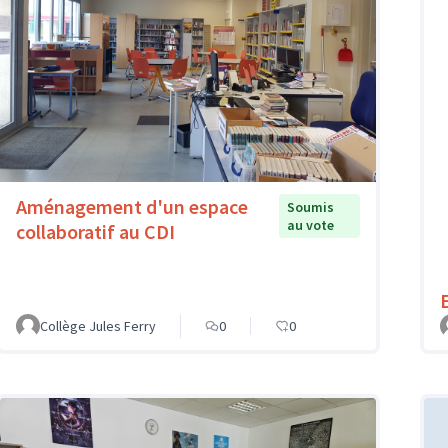
Aménagement d'un espace
Soumis
au vote
collaboratif au CDI
Collège Jules Ferry
0
0