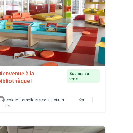
Bienvenue à la
Soumis au
vote
bibliothèque!
Ecole Maternelle Marceau Courier
0
1