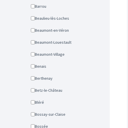
Barrou
Beaulieu-lès-Loches
Beaumont-en-Véron
Beaumont-Louestault
Beaumont-Village
Benais
Berthenay
Betz-le-Château
Bléré
Bossay-sur-Claise
Bossée