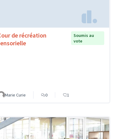
Cour de récréation
Soumis au
vote
sensorielle
Marie Curie
0
1