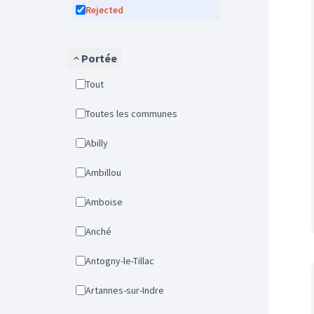
Rejected
Portée
Tout
Toutes les communes
Abilly
Ambillou
Amboise
Anché
Antogny-le-Tillac
Artannes-sur-Indre