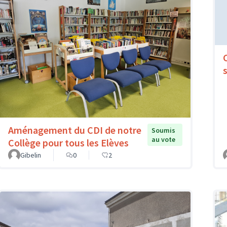
Aménagement du CDI de notre
Soumis
au vote
Collège pour tous les Elèves
Gibelin
0
2