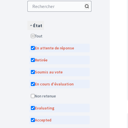
État
Tout
En attente de réponse
Retirée
Soumis au vote
En cours d'évaluation
Non retenue
Evaluating
Accepted