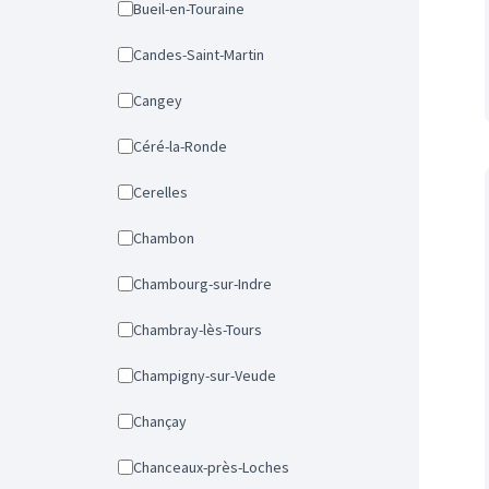
Bueil-en-Touraine
Candes-Saint-Martin
Cangey
Céré-la-Ronde
Cerelles
Chambon
Chambourg-sur-Indre
Chambray-lès-Tours
Champigny-sur-Veude
Chançay
Chanceaux-près-Loches