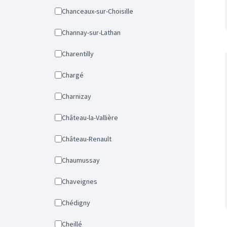
Chanceaux-sur-Choisille
Channay-sur-Lathan
Charentilly
Chargé
Charnizay
Château-la-Vallière
Château-Renault
Chaumussay
Chaveignes
Chédigny
Cheillé