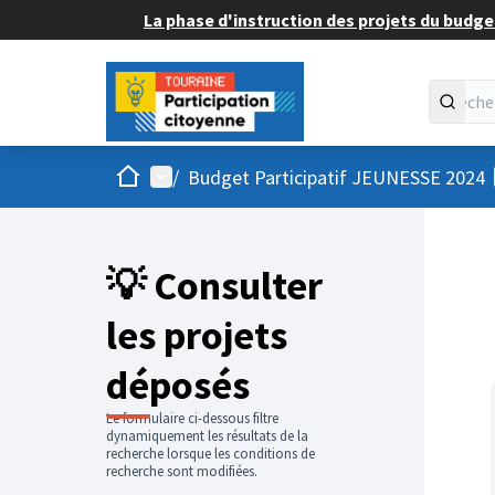
La phase d'instruction des projets du budget
Accueil
Menu principal
/
Budget Participatif JEUNESSE 2024
💡 Consulter
les projets
déposés
Le formulaire ci-dessous filtre
dynamiquement les résultats de la
recherche lorsque les conditions de
recherche sont modifiées.