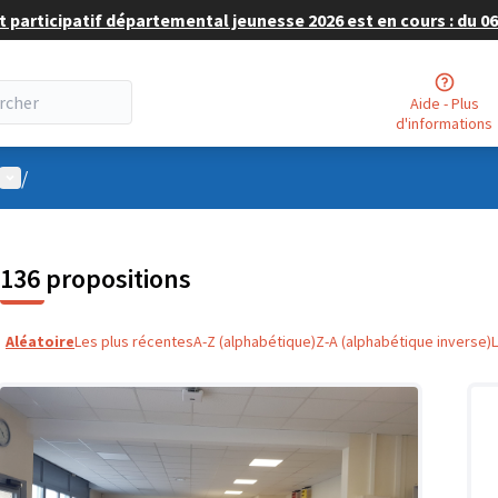
 participatif départemental jeunesse 2026 est en cours : du 06 
Aide - Plus
d'informations
Menu utilisateur
/
136 propositions
Aléatoire
Les plus récentes
A-Z (alphabétique)
Z-A (alphabétique inverse)