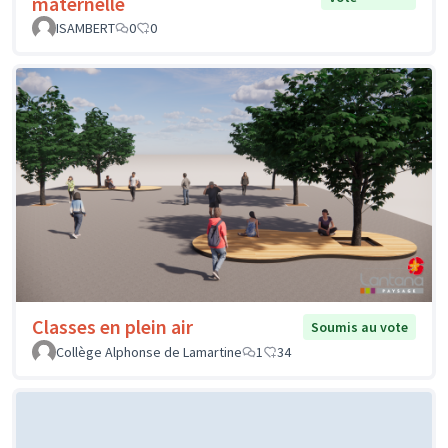
maternelle
ISAMBERT
0
0
Classes en plein air
Soumis au vote
Collège Alphonse de Lamartine
1
34