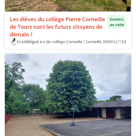
Les élèves du collège Pierre Corneille
Soumis
au vote
de Tours sont les futurs citoyens de
demain !
Ecodélégué.e.s du collège Corneille / Corneille 2030
1
10