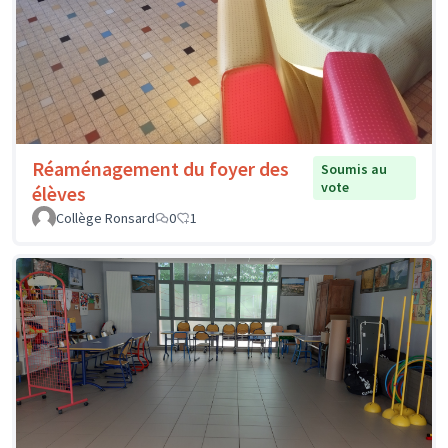
Réaménagement du foyer des
Soumis au
vote
élèves
Collège Ronsard
0
1