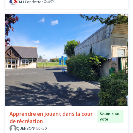
CMJ Fondettes
0
1
Apprendre en jouant dans la cour
Soumis au
vote
de récréation
QUENSON
0
0