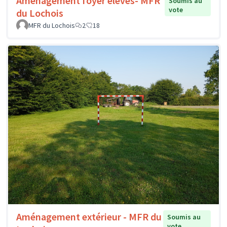
Aménagement foyer élèves- MFR
Soumis au
vote
du Lochois
MFR du Lochois
2
18
Aménagement extérieur - MFR du
Soumis au
vote