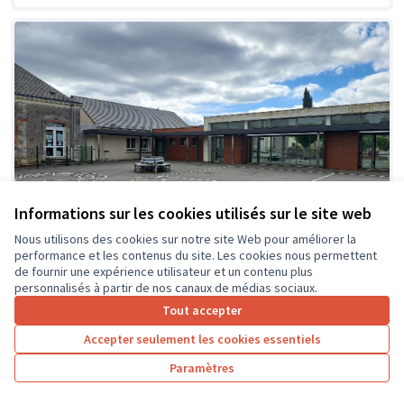
Informations sur les cookies utilisés sur le site web
Nous utilisons des cookies sur notre site Web pour améliorer la
performance et les contenus du site. Les cookies nous permettent
de fournir une expérience utilisateur et un contenu plus
personnalisés à partir de nos canaux de médias sociaux.
Tout accepter
Création d'espaces ombragés et
Soumis
Accepter seulement les cookies essentiels
au vote
zones de jeux détentes dans la cour
de l'école
Paramètres
Ecole primaire du Kiosque
0
26