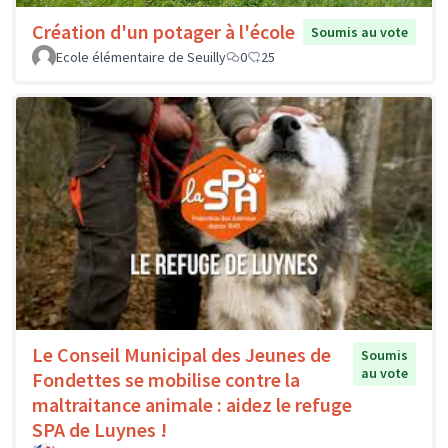
Création d'un potager à l'école
Soumis au vote
Ecole élémentaire de Seuilly
0
25
Le Conseil Municipal des Jeunes de
Soumis
au vote
Fondettes se mobilise contre la
maltraitance animale : aidez le refuge
SPA de Luynes !