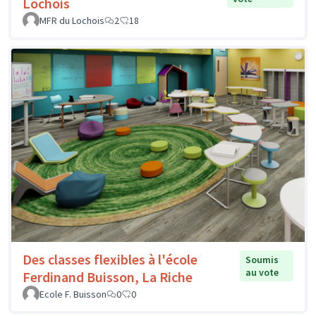
Lochois
MFR du Lochois
2
18
Des classes flexibles à l'école
Soumis
au vote
Ferdinand Buisson, La Riche
Ecole F. Buisson
0
0