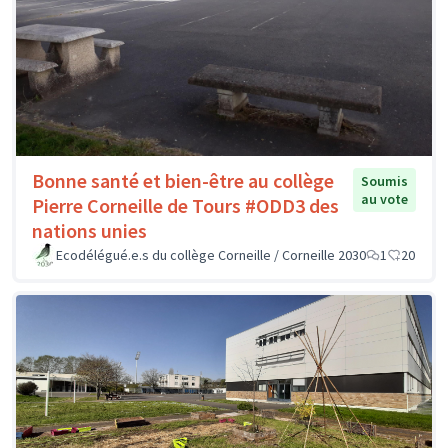
Bonne santé et bien-être au collège
Soumis
au vote
Pierre Corneille de Tours #ODD3 des
nations unies
Ecodélégué.e.s du collège Corneille / Corneille 2030
1
20