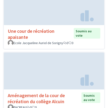
Une cour de récréation
Soumis au
vote
apaisante
Ecole Jacqueline Auriol de Sorigny
0
0
Aménagement de la cour de
Soumis
au vote
récréation du collège Alcuin
PACREAU
0
0