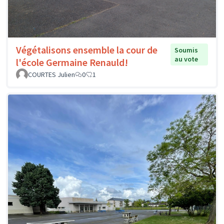
Végétalisons ensemble la cour de
Soumis
au vote
l'école Germaine Renauld!
COURTES Julien
0
1