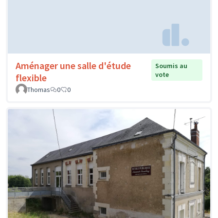
Aménager une salle d'étude
Soumis au
vote
flexible
Thomas
0
0