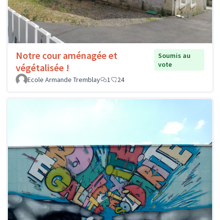
Notre cour aménagée et
Soumis au
vote
végétalisée !
Ecole Armande Tremblay
1
24