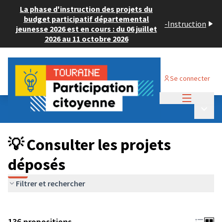
La phase d'instruction des projets du
budget participatif départemental
-
Instruction
jeunesse 2026 est en cours : du 06 juillet
2026 au 11 octobre 2026
Se connecter
Menu princi
Budget Participatif JEUNESSE 2024
/
Menu p
💡 Consulter les projets déposés
💡 Consulter les projets
déposés
Filtrer et rechercher
136 propositions