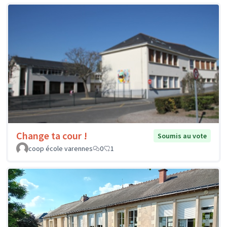
Change ta cour !
Soumis au vote
coop école varennes
0
1