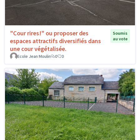
"Cour rires!" ou proposer des
Soumis
au vote
espaces attractifs diversifiés dans
une cour végétalisée.
Ecole Jean Moulin
0
0