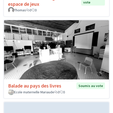
vote
espace de jeux
Thomas
0
0
Balade au pays des livres
Soumis au vote
Ecole maternelle Mariaude
0
0