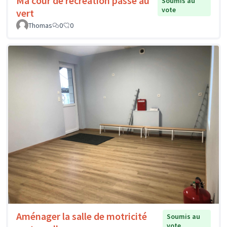
Ma cour de récréation passe au
Soumis au
vote
vert
Thomas
0
0
Aménager la salle de motricité
Soumis au
vote