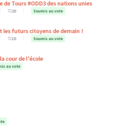
lle de Tours #ODD3 des nations unies
20
Soumis au vote
es du collège Pierre Corneille de Tours sont les futurs citoyens de demain !
10
Soumis au vote
a cour de l'école
is au vote
ote