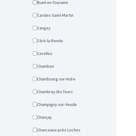
Bueil-en-Touraine
Candes-Saint-Martin
Cangey
Céré-la-Ronde
Cerelles
Chambon
Chambourg-sur-Indre
Chambray-lès-Tours
Champigny-sur-Veude
Chançay
Chanceaux-près-Loches