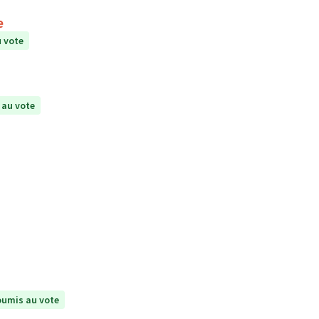
e
 vote
 au vote
umis au vote