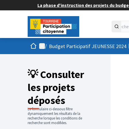
La phase d'instruction des projets du budget
Accueil
Menu principal
/
Budget Participatif JEUNESSE 2024
💡 Consulter
les projets
déposés
Le formulaire ci-dessous filtre
dynamiquement les résultats de la
recherche lorsque les conditions de
recherche sont modifiées.