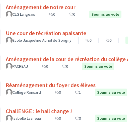
Aménagement de notre cour
CLG Langeais
0
0
Soumis au vote
Une cour de récréation apaisante
Ecole Jacqueline Auriol de Sorigny
0
0
Aménagement de la cour de récréation du collège 
PACREAU
0
0
Soumis au vote
Réaménagement du foyer des élèves
Collège Ronsard
0
1
Soumis au vote
ChallENGE : le hall change !
Isabelle Lasneau
0
0
Soumis au vote