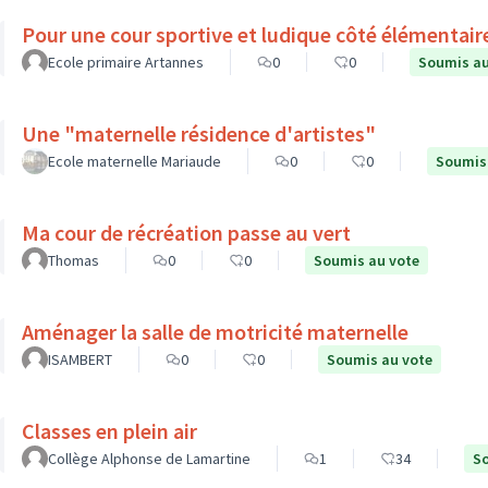
Pour une cour sportive et ludique côté élémentair
Ecole primaire Artannes
0
0
Soumis au
Une "maternelle résidence d'artistes"
Ecole maternelle Mariaude
0
0
Soumis
Ma cour de récréation passe au vert
Thomas
0
0
Soumis au vote
Aménager la salle de motricité maternelle
ISAMBERT
0
0
Soumis au vote
Classes en plein air
Collège Alphonse de Lamartine
1
34
So