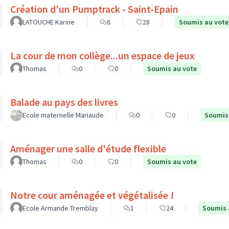
Création d'un Pumptrack - Saint-Epain
LATOUCHE Karine
6
28
Soumis au vote
La cour de mon collège...un espace de jeux
Thomas
0
0
Soumis au vote
Balade au pays des livres
Ecole maternelle Mariaude
0
0
Soumis
Aménager une salle d'étude flexible
Thomas
0
0
Soumis au vote
Notre cour aménagée et végétalisée !
Ecole Armande Tremblay
1
24
Soumis 