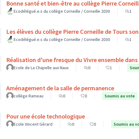
Bonne santé et bien-être au collège Pierre Cornei
Ecodélégué.e.s du collège Corneille / Corneille 2030
1
Les élèv
Ecodélégué.e.s du collège Corneille / Corneille 2030
1
Réalisation d'une fresque du Vivre ensemble dans l
Ecole de La Chapelle aux Naux
0
1
Soum
Aménagement de la salle de permanence
collège Rameau
0
0
Soumis au vote
Pour une école technologique
Ecole Vincent Gérard
0
0
Soumis au v