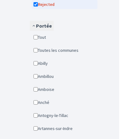
Rejected
Portée
Tout
Toutes les communes
Abilly
Ambillou
Amboise
Anché
Antogny-le-Tillac
Artannes-sur-Indre