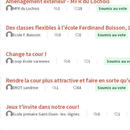
Aménagement extérieur - MFR du Lochois
MFR du Lochois
2
18
Soumis au vote
Des classes flexibles à l'école Ferdinand Buisson, 
Ecole F. Buisson
0
0
Soumis au vote
Change ta cour !
coop école varennes
0
1
Soumis au v
Rendre la cour plus attractive et faire en sorte qu
DROT sandrine
1
64
Soumis au vote
Jeux t'invite dans notre cour!
Ecole primaire Saint-Ouen - les -Vignes
0
1