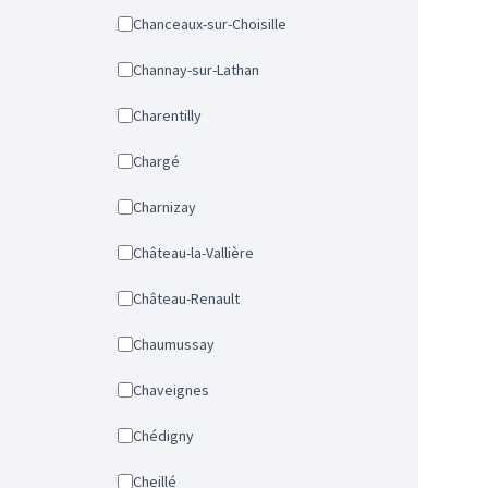
Chanceaux-sur-Choisille
Channay-sur-Lathan
Charentilly
Chargé
Charnizay
Château-la-Vallière
Château-Renault
Chaumussay
Chaveignes
Chédigny
Cheillé