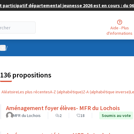
 participatif départemental jeunesse 2026 est en cours : du 06 
Aide - Plus
d'informations
Menu utilisateur
/
136 propositions
Aléatoire
Les plus récentes
A-Z (alphabétique)
Z-A (alphabétique inverse)
L
Aménagement foyer élèves- MFR du Lochois
MFR du Lochois
2
18
Soumis au vote