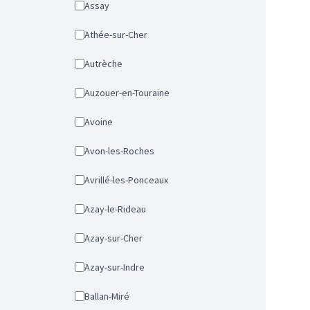
Assay
Athée-sur-Cher
Autrèche
Auzouer-en-Touraine
Avoine
Avon-les-Roches
Avrillé-les-Ponceaux
Azay-le-Rideau
Azay-sur-Cher
Azay-sur-Indre
Ballan-Miré