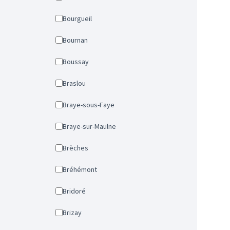
Bourgueil
Bournan
Boussay
Braslou
Braye-sous-Faye
Braye-sur-Maulne
Brèches
Bréhémont
Bridoré
Brizay