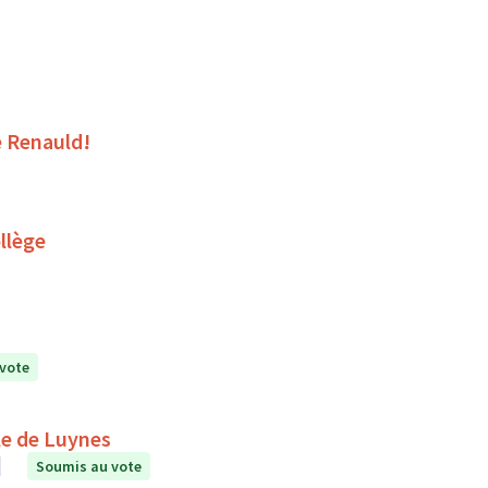
e Renauld!
llège
vote
le de Luynes
Soumis au vote