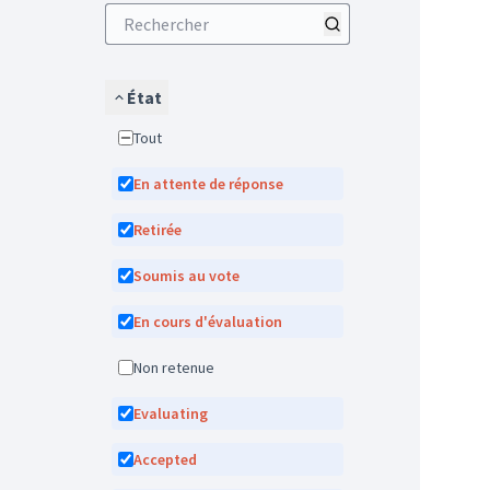
État
Tout
En attente de réponse
Retirée
Soumis au vote
En cours d'évaluation
Non retenue
Evaluating
Accepted