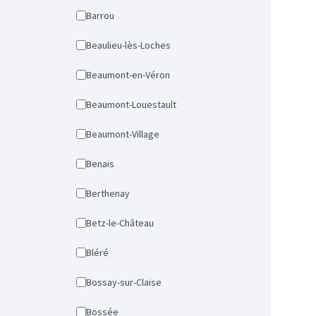
Barrou
Beaulieu-lès-Loches
Beaumont-en-Véron
Beaumont-Louestault
Beaumont-Village
Benais
Berthenay
Betz-le-Château
Bléré
Bossay-sur-Claise
Bossée