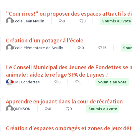
"Cour rires!" ou proposer des espaces attractifs d
Ecole Jean Moulin
0
0
Soumis au vote
Création d'un potager à l'école
Ecole élémentaire de Seuilly
0
25
Soum
Le Conseil Municipal des Jeunes de Fondettes se m
animale : aidez le refuge SPA de Luynes !
CMJ Fondettes
0
1
Soumis au vote
Apprendre en jouant dans la cour de récréation
QUENSON
0
0
Soumis au vote
Création d'espaces ombragés et zones de jeux déte