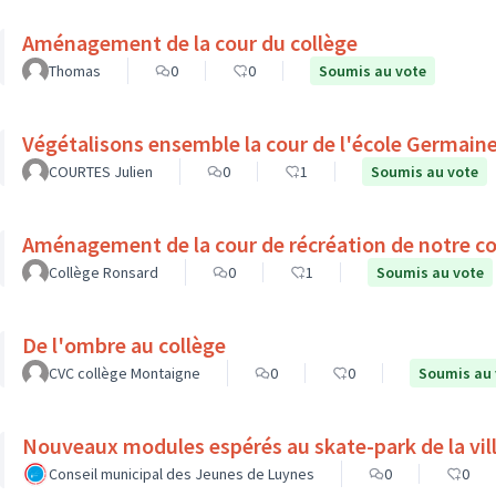
Aménagement de la cour du collège
Thomas
0
0
Soumis au vote
Végétalisons ensemble la cour de l'école Germain
COURTES Julien
0
1
Soumis au vote
Aménagement de la cour de récréation de notre co
Collège Ronsard
0
1
Soumis au vote
De l'ombre au collège
CVC collège Montaigne
0
0
Soumis au 
Nouveaux modules espérés au skate-park de la vil
Conseil municipal des Jeunes de Luynes
0
0