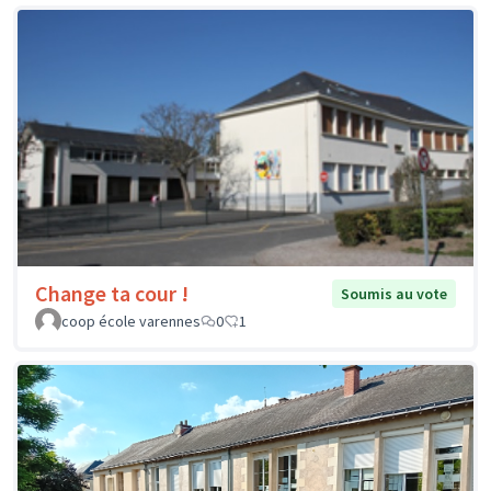
Change ta cour !
Soumis au vote
coop école varennes
0
1