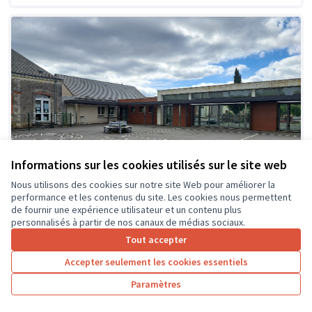
Informations sur les cookies utilisés sur le site web
Nous utilisons des cookies sur notre site Web pour améliorer la
performance et les contenus du site. Les cookies nous permettent
de fournir une expérience utilisateur et un contenu plus
personnalisés à partir de nos canaux de médias sociaux.
Tout accepter
Création d'espaces ombragés et
Soumis
Accepter seulement les cookies essentiels
au vote
zones de jeux détentes dans la cour
de l'école
Paramètres
Ecole primaire du Kiosque
0
26