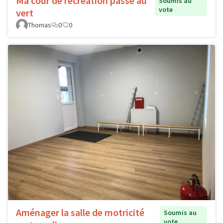
Ma cour de récréation passe au
Soumis au
vote
vert
Thomas
0
0
Aménager la salle de motricité
Soumis au
vote