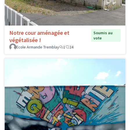
Notre cour aménagée et
Soumis au
vote
végétalisée !
Ecole Armande Tremblay
1
24