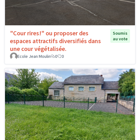
"Cour rires!" ou proposer des
Soumis
au vote
espaces attractifs diversifiés dans
une cour végétalisée.
Ecole Jean Moulin
0
0