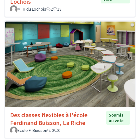
Lochois
MFR du Lochois
2
18
Des classes flexibles à l'école
Soumis
au vote
Ferdinand Buisson, La Riche
Ecole F. Buisson
0
0