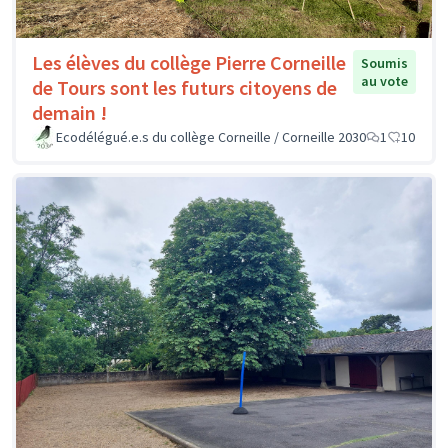
Les élèves du collège Pierre Corneille
Soumis
au vote
de Tours sont les futurs citoyens de
demain !
Ecodélégué.e.s du collège Corneille / Corneille 2030
1
10