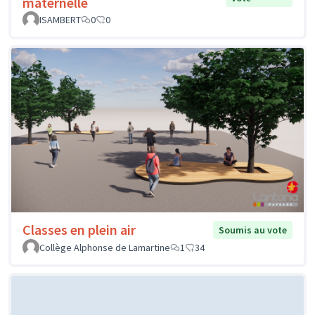
maternelle
ISAMBERT
0
0
Classes en plein air
Soumis au vote
Collège Alphonse de Lamartine
1
34