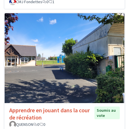
CMJ Fondettes
0
1
Apprendre en jouant dans la cour
Soumis au
vote
de récréation
QUENSON
0
0