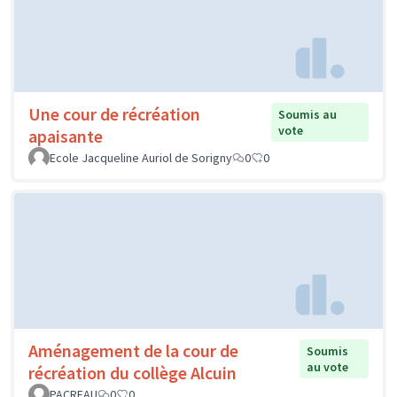
Une cour de récréation
Soumis au
vote
apaisante
Ecole Jacqueline Auriol de Sorigny
0
0
Aménagement de la cour de
Soumis
au vote
récréation du collège Alcuin
PACREAU
0
0