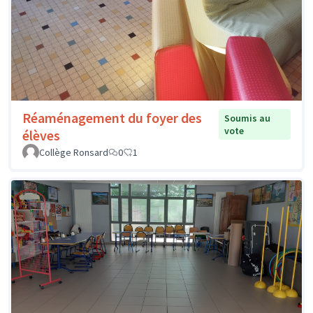
Réaménagement du foyer des
Soumis au
vote
élèves
Collège Ronsard
0
1