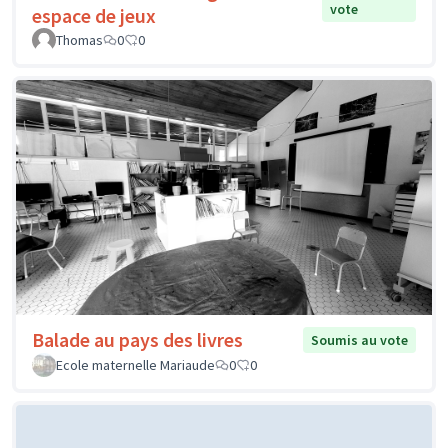
vote
espace de jeux
Thomas
0
0
Balade au pays des livres
Soumis au vote
Ecole maternelle Mariaude
0
0