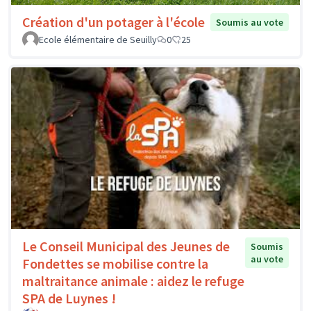
Création d'un potager à l'école
Soumis au vote
Ecole élémentaire de Seuilly
0
25
Le Conseil Municipal des Jeunes de
Soumis
au vote
Fondettes se mobilise contre la
maltraitance animale : aidez le refuge
SPA de Luynes !