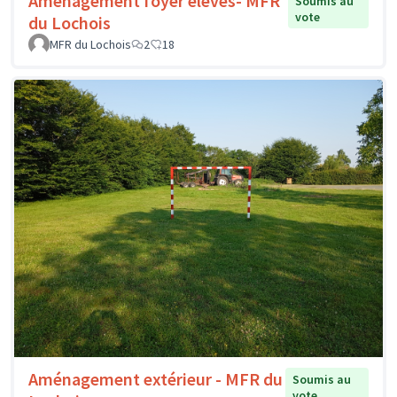
Aménagement foyer élèves- MFR
Soumis au
vote
du Lochois
MFR du Lochois
2
18
Aménagement extérieur - MFR du
Soumis au
vote