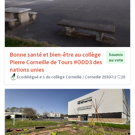
Bonne santé et bien-être au collège
Soumis
au vote
Pierre Corneille de Tours #ODD3 des
nations unies
Ecodélégué.e.s du collège Corneille / Corneille 2030
1
20