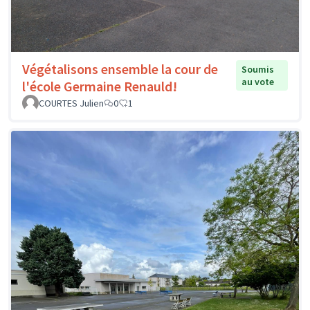
Végétalisons ensemble la cour de
Soumis
au vote
l'école Germaine Renauld!
COURTES Julien
0
1