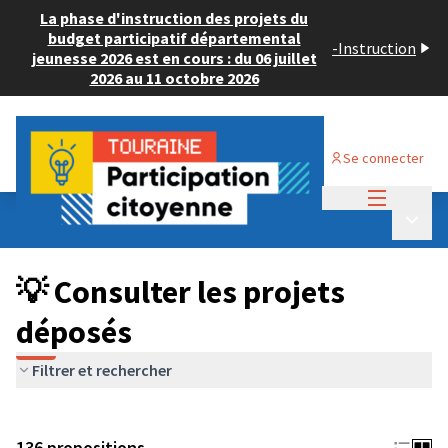
La phase d'instruction des projets du
budget participatif départemental
-
Instruction
jeunesse 2026 est en cours : du 06 juillet
2026 au 11 octobre 2026
Se connecter
Menu princi
Budget Participatif JEUNESSE 2024
/
Menu p
💡 Consulter les projets déposés
💡 Consulter les projets
déposés
Filtrer et rechercher
136 propositions