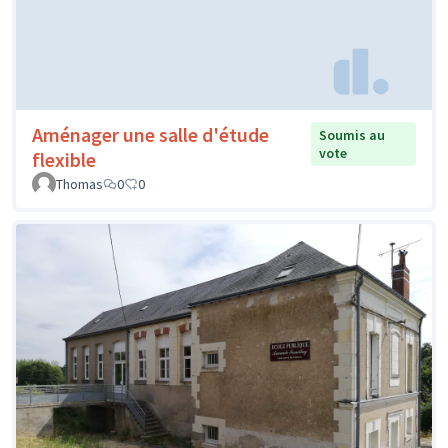
Aménager une salle d'étude
Soumis au
vote
flexible
Thomas
0
0