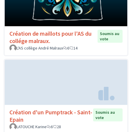
Création de maillots pour l'AS du
Soumis au
vote
collége malraux.
L'AS collège André Malraux
6
14
Création d'un Pumptrack - Saint-
Soumis au
vote
Epain
LATOUCHE Karine
6
28