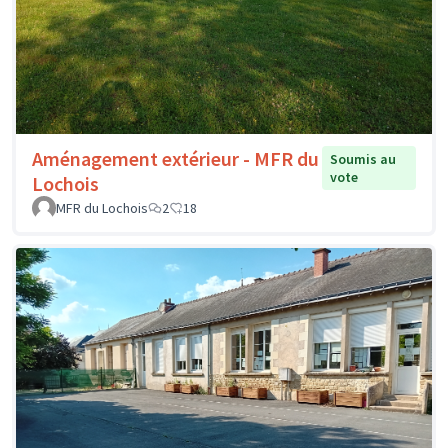
Aménagement extérieur - MFR du
Soumis au
vote
Lochois
MFR du Lochois
2
18