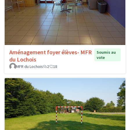
Aménagement foyer élèves- MFR
Soumis au
vote
du Lochois
MFR du Lochois
2
18