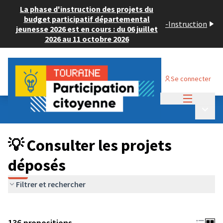
La phase d'instruction des projets du
budget participatif départemental
-
Instruction
jeunesse 2026 est en cours : du 06 juillet
2026 au 11 octobre 2026
Se connecter
Menu princi
Budget Participatif JEUNESSE 2024
/
Menu p
💡 Consulter les projets déposés
💡 Consulter les projets
déposés
Filtrer et rechercher
136 propositions