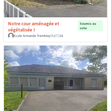
Notre cour aménagée et
Soumis au
vote
végétalisée !
Ecole Armande Tremblay
1
24