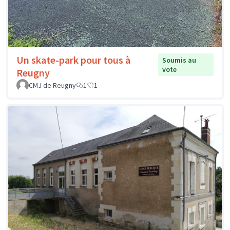
Un skate-park pour tous à
Soumis au
vote
Reugny
CMJ de Reugny
1
1