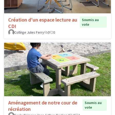
Création d'un espace lecture au
Soumis au
vote
CDI
Collège Jules Ferry
0
0
Aménagement de notre cour de
Soumis au
vote
récréation