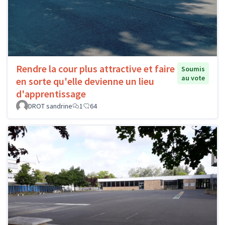
Rendre la cour plus attractive et faire
Soumis
au vote
en sorte qu'elle devienne un lieu
d'apprentissage
DROT sandrine
1
64