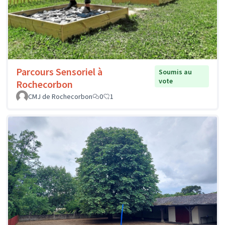
Parcours Sensoriel à
Soumis au
vote
Rochecorbon
CMJ de Rochecorbon
0
1