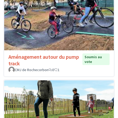
Aménagement autour du pump
Soumis au
vote
track
CMJ de Rochecorbon
0
1