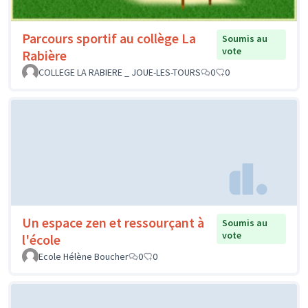
Parcours sportif au collège La
Soumis au
vote
Rabière
COLLEGE LA RABIERE _ JOUE-LES-TOURS
0
0
Un espace zen et ressourçant à
Soumis au
vote
l'école
Ecole Hélène Boucher
0
0