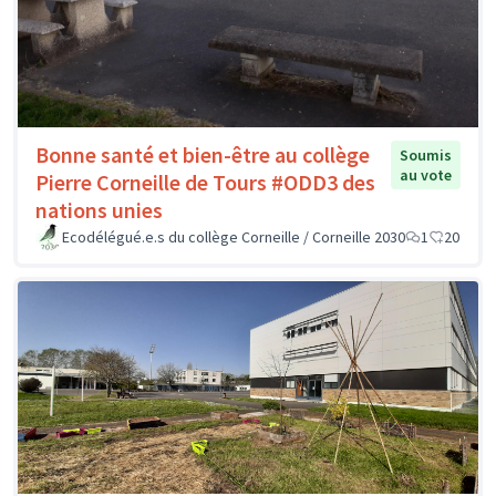
Bonne santé et bien-être au collège
Soumis
au vote
Pierre Corneille de Tours #ODD3 des
nations unies
Ecodélégué.e.s du collège Corneille / Corneille 2030
1
20