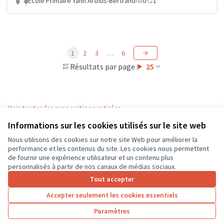
Ecole Primaire Yann Arthus-Bertrand
0
1
1
2
3
…
6
Résultats par page :
25
Voir toutes les propositions retirées
Informations sur les cookies utilisés sur le site web
Nous utilisons des cookies sur notre site Web pour améliorer la
Conditions d'utilisation
performance et les contenus du site. Les cookies nous permettent
Paramètres des cookies
de fournir une expérience utilisateur et un contenu plus
CD37 sur X
CD37 sur Facebook
CD37 sur Instagram
CD37 sur YouTube
personnalisés à partir de nos canaux de médias sociaux.
(Lien externe)
(Lien externe)
(Lien externe)
(Lien externe)
Tout accepter
Accepter seulement les cookies essentiels
Licence Cre
(Lien extern
Paramètres
(Lien externe)
Site réalisé grâce au
logiciel libre Decidim
.
(Lien externe)