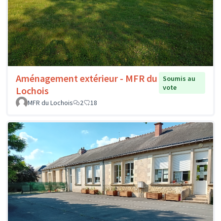
Aménagement extérieur - MFR du
Soumis au
vote
Lochois
MFR du Lochois
2
18