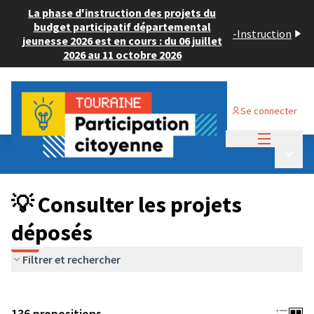
La phase d'instruction des projets du
budget participatif départemental
-
Instruction
jeunesse 2026 est en cours : du 06 juillet
2026 au 11 octobre 2026
Se connecter
Menu princi
Budget Participatif JEUNESSE 2024
/
Menu p
💡 Consulter les projets déposés
💡 Consulter les projets
déposés
Filtrer et rechercher
136 propositions