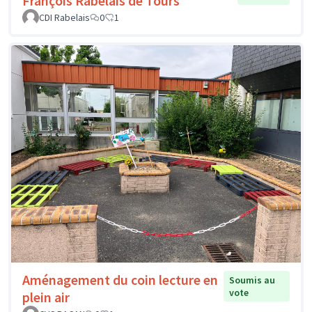
François Rabelais de Tours
CDI Rabelais
0
1
Aménagement du coin lecture en
Soumis au
vote
plein air