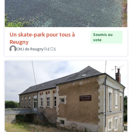
Un skate-park pour tous à
Soumis au
vote
Reugny
CMJ de Reugny
1
1