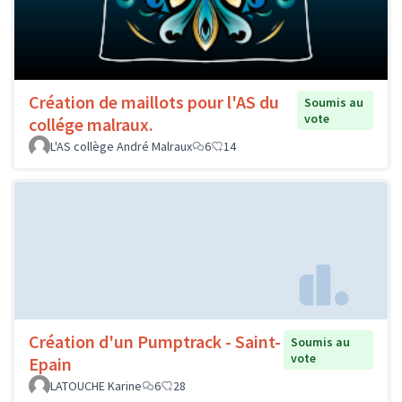
Création de maillots pour l'AS du
Soumis au
vote
collége malraux.
L'AS collège André Malraux
6
14
Création d'un Pumptrack - Saint-
Soumis au
vote
Epain
LATOUCHE Karine
6
28