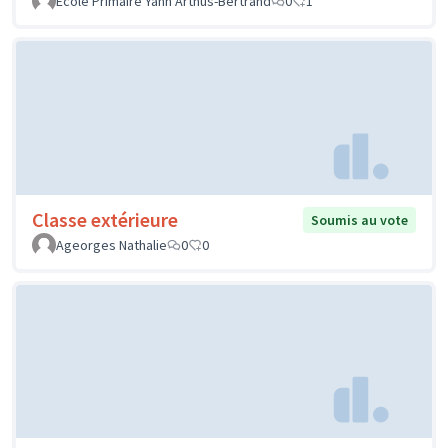
Ecole Primaire Yann Arthus-Bertrand
0
1
Classe extérieure
Soumis au vote
Ageorges Nathalie
0
0