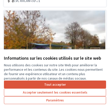
CVC RACAN
0
1
Informations sur les cookies utilisés sur le site web
Nous utilisons des cookies sur notre site Web pour améliorer la
performance et les contenus du site. Les cookies nous permettent
de fournir une expérience utilisateur et un contenu plus
personnalisés à partir de nos canaux de médias sociaux.
Tout accepter
Accepter seulement les cookies essentiels
La classe en dehors des murs
Soumis au vote
Paramètres
Collège Montrésor
0
0