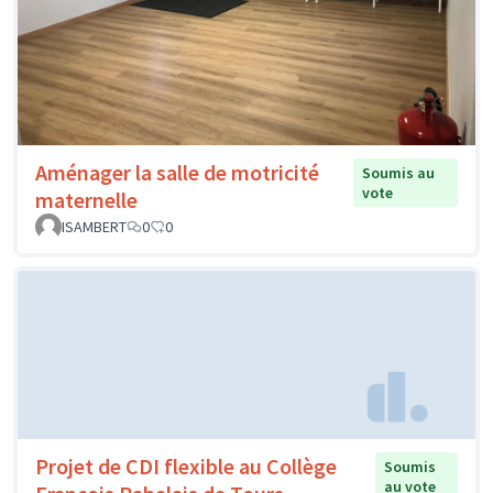
Aménager la salle de motricité
Soumis au
vote
maternelle
ISAMBERT
0
0
Projet de CDI flexible au Collège
Soumis
au vote