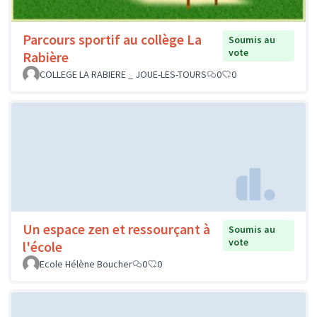
Parcours sportif au collège La
Soumis au
vote
Rabière
COLLEGE LA RABIERE _ JOUE-LES-TOURS
0
0
Un espace zen et ressourçant à
Soumis au
vote
l'école
Ecole Hélène Boucher
0
0