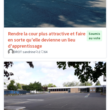
Rendre la cour plus attractive et faire
Soumis
au vote
en sorte qu'elle devienne un lieu
d'apprentissage
DROT sandrine
1
64