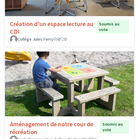
Création d'un espace lecture au
Soumis au
vote
CDI
Collège Jules Ferry
0
0
Aménagement de notre cour de
Soumis au
vote
récréation