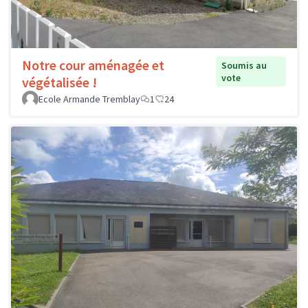
Notre cour aménagée et
Soumis au
vote
végétalisée !
Ecole Armande Tremblay
1
24