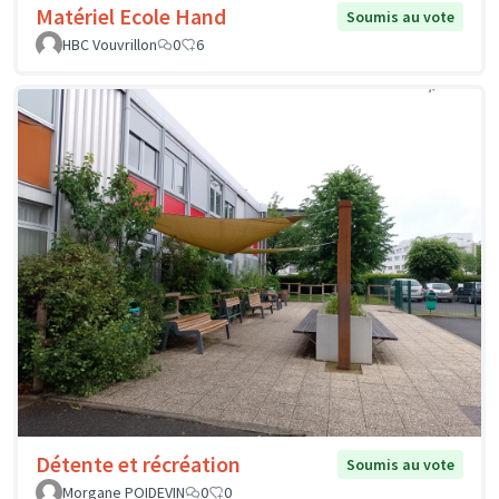
Matériel Ecole Hand
Soumis au vote
HBC Vouvrillon
0
6
Détente et récréation
Soumis au vote
Morgane POIDEVIN
0
0