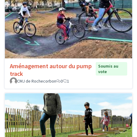
Aménagement autour du pump
Soumis au
vote
track
CMJ de Rochecorbon
0
1