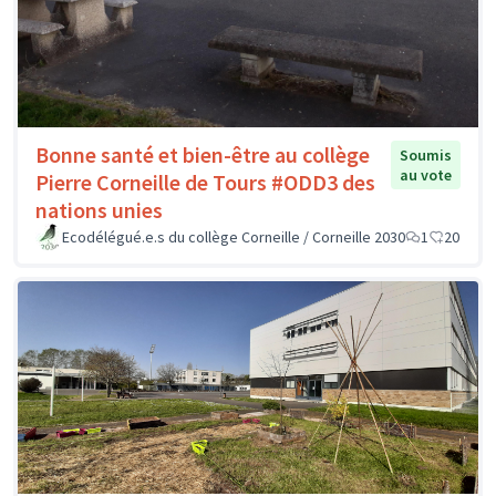
Bonne santé et bien-être au collège
Soumis
au vote
Pierre Corneille de Tours #ODD3 des
nations unies
Ecodélégué.e.s du collège Corneille / Corneille 2030
1
20