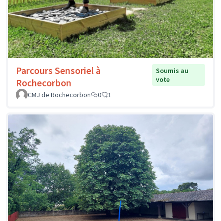
Parcours Sensoriel à
Soumis au
vote
Rochecorbon
CMJ de Rochecorbon
0
1