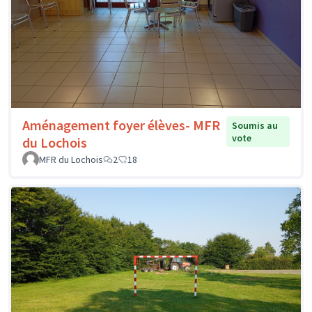
Aménagement foyer élèves- MFR
Soumis au
vote
du Lochois
MFR du Lochois
2
18