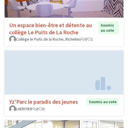
Un espace bien-être et détente au
Soumis
au vote
collège Le Puits de La Roche
Collège le Puits de la Roche, Richelieu
0
1
Yz'Parc le paradis des jeunes
Soumis au vote
LHERITIER
0
0