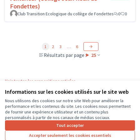
Fondettes)
Club Transition Ecologique du collège de Fondettes
0
0
1
2
3
…
6
Résultats par page :
25
Voir toutes les propositions retirées
Informations sur les cookies utilisés sur le site web
Nous utilisons des cookies sur notre site Web pour améliorer la
Conditions d'utilisation
performance et les contenus du site. Les cookies nous permettent
Paramètres des cookies
de fournir une expérience utilisateur et un contenu plus
CD37 sur X
CD37 sur Facebook
CD37 sur Instagram
CD37 sur YouTube
personnalisés à partir de nos canaux de médias sociaux.
(Lien externe)
(Lien externe)
(Lien externe)
(Lien externe)
Tout accepter
Accepter seulement les cookies essentiels