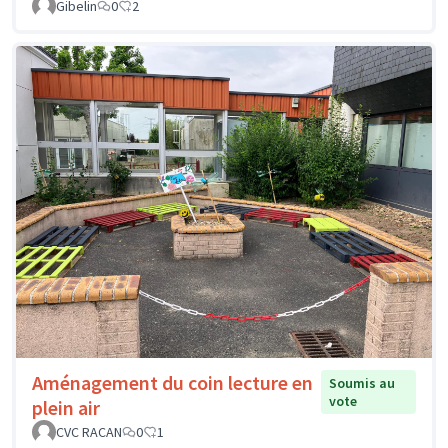
Gibelin
0
2
Aménagement du coin lecture en
Soumis au
vote
plein air
CVC RACAN
0
1