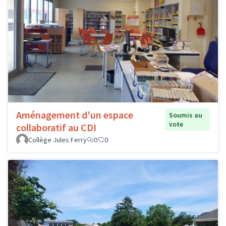
Aménagement d'un espace
Soumis au
vote
collaboratif au CDI
Collège Jules Ferry
0
0