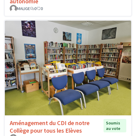
autonomie
MALIGE
0
0
Aménagement du CDI de notre
Soumis
au vote
Collège pour tous les Elèves