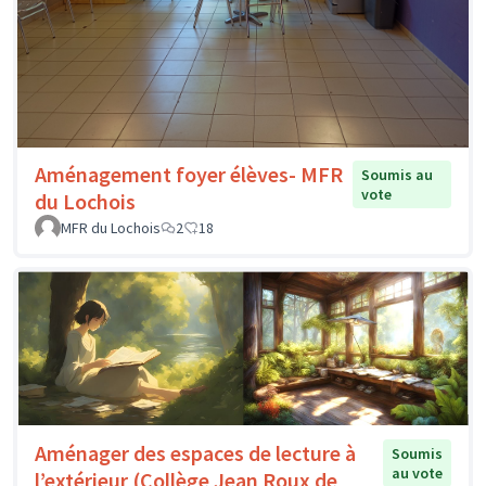
Aménagement foyer élèves- MFR
Soumis au
vote
du Lochois
MFR du Lochois
2
18
Aménager des espaces de lecture à
Soumis
au vote
l’extérieur (Collège Jean Roux de