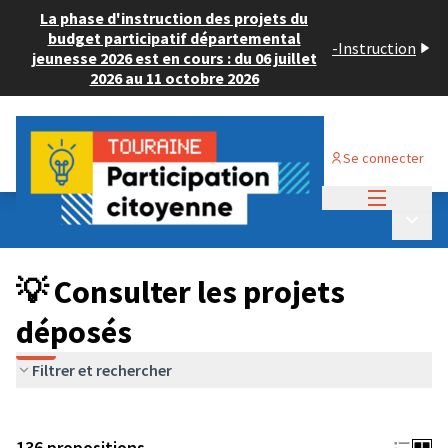
La phase d'instruction des projets du
budget participatif départemental
-
Instruction
jeunesse 2026 est en cours : du 06 juillet
2026 au 11 octobre 2026
Se connecter
Menu princi
Budget Participatif JEUNESSE 2024
/
Menu p
💡 Consulter les projets déposés
💡 Consulter les projets
déposés
Filtrer et rechercher
136 propositions