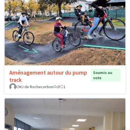
Aménagement autour du pump
Soumis au
vote
track
CMJ de Rochecorbon
0
1