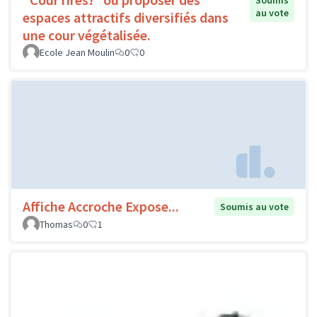
Soumis
au vote
espaces attractifs diversifiés dans
une cour végétalisée.
Ecole Jean Moulin
0
0
Affiche Accroche Expose...
Soumis au vote
Thomas
0
1