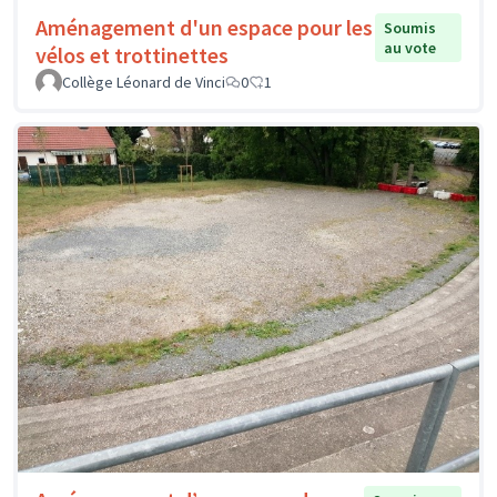
Aménagement d'un espace pour les
Soumis
au vote
vélos et trottinettes
Collège Léonard de Vinci
0
1