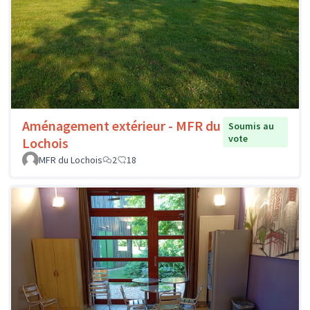
Aménagement extérieur - MFR du
Soumis au
vote
Lochois
MFR du Lochois
2
18