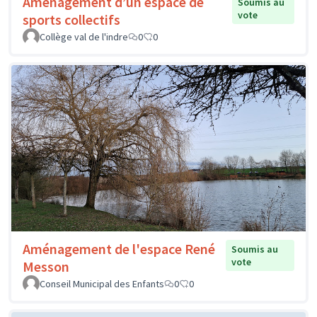
Aménagement d’un espace de
Soumis au
vote
sports collectifs
Collège val de l'indre
0
0
Aménagement de l'espace René
Soumis au
vote
Messon
Conseil Municipal des Enfants
0
0