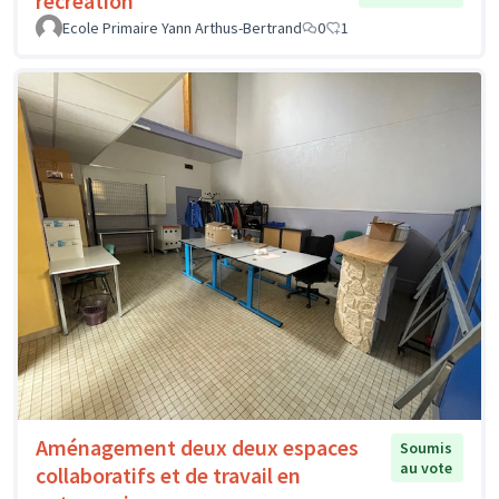
récréation
Ecole Primaire Yann Arthus-Bertrand
0
1
Aménagement deux deux espaces
Soumis
au vote
collaboratifs et de travail en