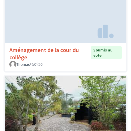
Aménagement de la cour du
Soumis au
vote
collège
Thomas
0
0