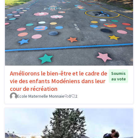
Améliorons le bien-être et le cadre de
Soumis
au vote
vie des enfants Modéniens dans leur
cour de récréation
Ecole Maternelle Monnaie
0
2